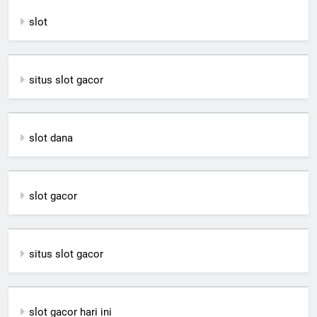
slot
situs slot gacor
slot dana
slot gacor
situs slot gacor
slot gacor hari ini