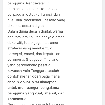
pengguna. Pendekatan ini
menjadikan desain slot sebagai
perpaduan estetika, fungsi, dan
nilai-nilai tradisional Thailand yang
dikemas secara digital.
Dalam dunia desain digital, warna
dan tata letak bukan hanya elemen
dekoratif, tetapi juga instrumen
strategis yang membentuk
persepsi, emosi, dan keputusan
pengguna. Slot gacor Thailand,
yang berkembang pesat di
kawasan Asia Tenggara, adalah
contoh menarik dari bagaimana
desain visual lokal diadaptasi
untuk membangun pengalaman
pengguna yang kuat, imersif, dan
kontekstual.
Dengan mengusung estetika yang