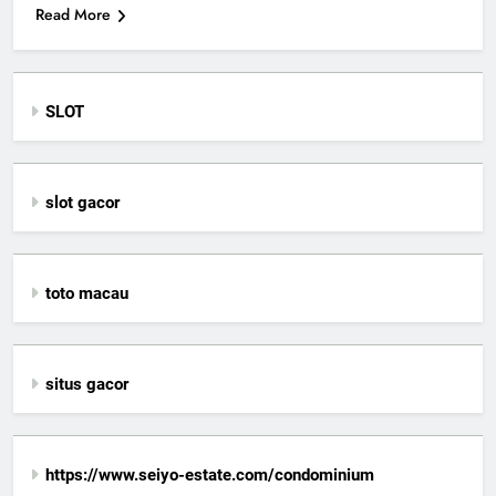
Read More
SLOT
slot gacor
toto macau
situs gacor
https://www.seiyo-estate.com/condominium