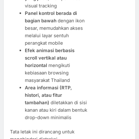
visual tracking
Panel kontrol berada di
bagian bawah
dengan ikon
besar, memudahkan akses
melalui layar sentuh
perangkat mobile
Efek animasi berbasis
scroll vertikal atau
horizontal
mengikuti
kebiasaan browsing
masyarakat Thailand
Area informasi (RTP,
histori, atau fitur
tambahan)
diletakkan di sisi
kanan atau kiri dalam bentuk
drop-down minimalis
Tata letak ini dirancang untuk