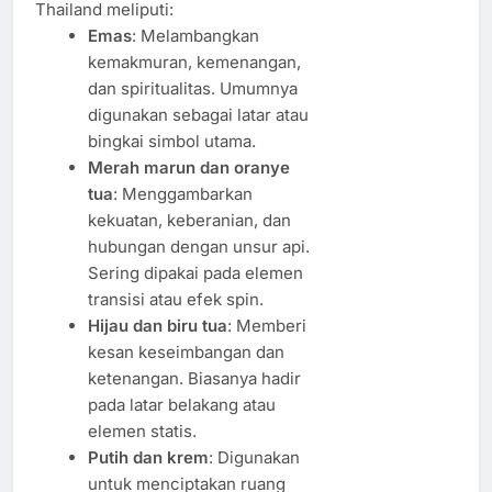
Thailand meliputi:
Emas
: Melambangkan
kemakmuran, kemenangan,
dan spiritualitas. Umumnya
digunakan sebagai latar atau
bingkai simbol utama.
Merah marun dan oranye
tua
: Menggambarkan
kekuatan, keberanian, dan
hubungan dengan unsur api.
Sering dipakai pada elemen
transisi atau efek spin.
Hijau dan biru tua
: Memberi
kesan keseimbangan dan
ketenangan. Biasanya hadir
pada latar belakang atau
elemen statis.
Putih dan krem
: Digunakan
untuk menciptakan ruang