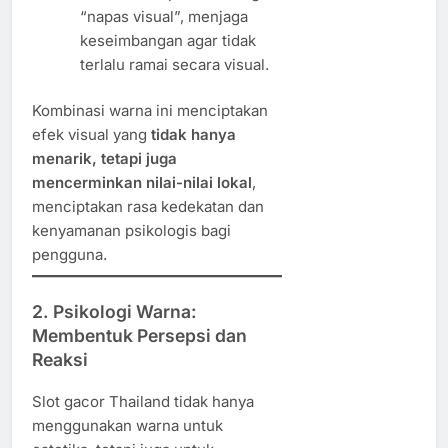
“napas visual”, menjaga
keseimbangan agar tidak
terlalu ramai secara visual.
Kombinasi warna ini menciptakan
efek visual yang
tidak hanya
menarik, tetapi juga
mencerminkan nilai-nilai lokal
,
menciptakan rasa kedekatan dan
kenyamanan psikologis bagi
pengguna.
2. Psikologi Warna:
Membentuk Persepsi dan
Reaksi
Slot gacor Thailand tidak hanya
menggunakan warna untuk