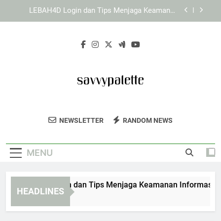
Skip
Login KAYA787 dan Tips Menjaga Keamanan
to
Akun
content
Cara Menjaga Keamanan Perangkat sebelum
Membuka KAYA787 Login
EDWINSLOT Login dan Tips Menjaga Keamanan
Informasi Akun
LEBAH4D Login dan Tips Menjaga Keamanan
Informasi Akun
Login KAYA787 dan Tips Menjaga Keamanan
Akun
Savvy Palette
Inspirasi Desain Kreatif Dan Tips Dekorasi
Cara Menjaga Keamanan Perangkat sebelum
NEWSLETTER
RANDOM NEWS
Membuka KAYA787 Login
Rumah Dari Savvy Palette. Solusi Untuk
Rumah Impian Anda.
MENU
EDWINSLOT Login dan Tips Menjaga Keamanan Informasi Aku
HEADLINES
 Weeks Ago