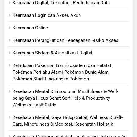
Keamanan Digital, Teknologi, Perlindungan Data
Keamanan Login dan Akses Akun
Keamanan Online
Keamanan Perangkat dan Pencegahan Risiko Akses
Keamanan Sistem & Autentikasi Digital
Kehidupan Pokémon Liar Ekosistem dan Habitat
Pokémon Perilaku Alami Pokémon Dunia Alam
Pokémon Studi Lingkungan Pokémon
Kesehatan Mental & Emosional Mindfulness & Well-
being Gaya Hidup Sehat Self-Help & Productivity
Wellness Habit Guide
Kesehatan Mental, Gaya Hidup Sehat, Wellness & Self-
Care, Mindfulness & Meditasi, Kesehatan Holistik
Kesehatan, Gaya Hidup Sehat, Lingkungan, Teknologi Air,