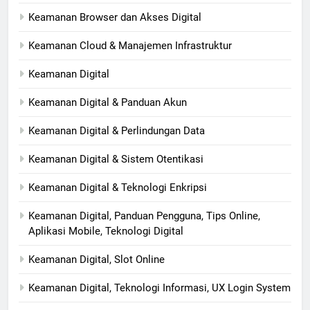
Keamanan Browser dan Akses Digital
Keamanan Cloud & Manajemen Infrastruktur
Keamanan Digital
Keamanan Digital & Panduan Akun
Keamanan Digital & Perlindungan Data
Keamanan Digital & Sistem Otentikasi
Keamanan Digital & Teknologi Enkripsi
Keamanan Digital, Panduan Pengguna, Tips Online,
Aplikasi Mobile, Teknologi Digital
Keamanan Digital, Slot Online
Keamanan Digital, Teknologi Informasi, UX Login System