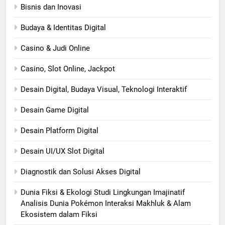
Bisnis dan Inovasi
Budaya & Identitas Digital
Casino & Judi Online
Casino, Slot Online, Jackpot
Desain Digital, Budaya Visual, Teknologi Interaktif
Desain Game Digital
Desain Platform Digital
Desain UI/UX Slot Digital
Diagnostik dan Solusi Akses Digital
Dunia Fiksi & Ekologi Studi Lingkungan Imajinatif
Analisis Dunia Pokémon Interaksi Makhluk & Alam
Ekosistem dalam Fiksi