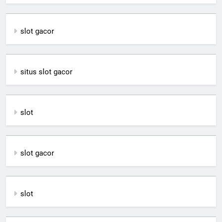
slot gacor
situs slot gacor
slot
slot gacor
slot