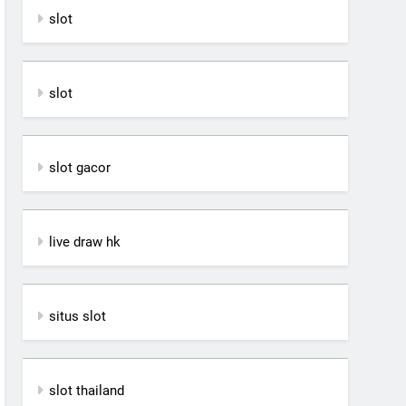
slot
slot
slot gacor
live draw hk
situs slot
slot thailand