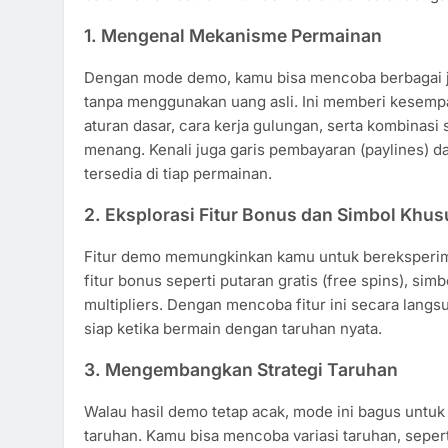
1. Mengenal Mekanisme Permainan
Dengan mode demo, kamu bisa mencoba berbagai jen
tanpa menggunakan uang asli. Ini memberi kesem
aturan dasar, cara kerja gulungan, serta kombinasi 
menang. Kenali juga garis pembayaran (paylines) da
tersedia di tiap permainan.
2. Eksplorasi Fitur Bonus dan Simbol Khus
Fitur demo memungkinkan kamu untuk bereksperi
fitur bonus seperti putaran gratis (free spins), simb
multipliers. Dengan mencoba fitur ini secara langs
siap ketika bermain dengan taruhan nyata.
3. Mengembangkan Strategi Taruhan
Walau hasil demo tetap acak, mode ini bagus untuk 
taruhan. Kamu bisa mencoba variasi taruhan, seper