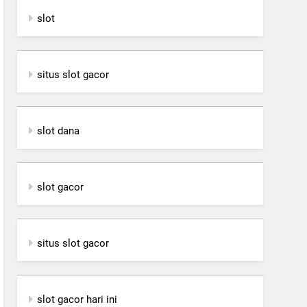
slot
situs slot gacor
slot dana
slot gacor
situs slot gacor
slot gacor hari ini