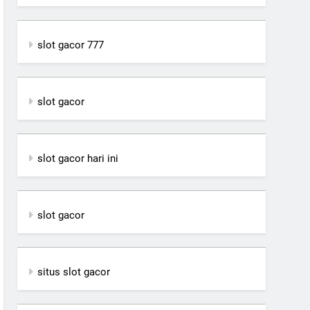
slot gacor 777
slot gacor
slot gacor hari ini
slot gacor
situs slot gacor