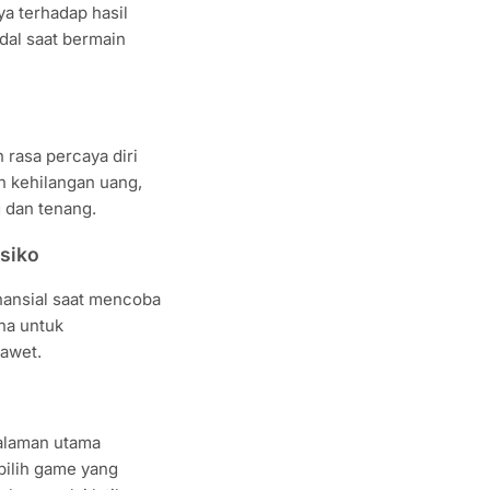
a terhadap hasil
al saat bermain
rasa percaya diri
n kehilangan uang,
g dan tenang.
siko
nansial saat mencoba
una untuk
 awet.
halaman utama
 pilih game yang