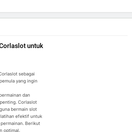
Corlaslot untuk
orlaslot sebagai
 pemula yang ingin
 permainan dan
penting. Corlaslot
una bermain slot
 latihan efektif untuk
permainan. Berikut
n optimal.