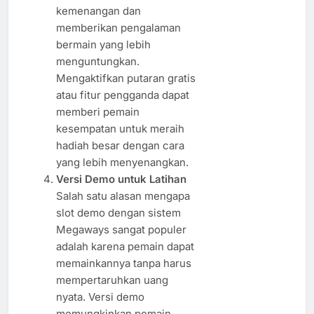
kemenangan dan
memberikan pengalaman
bermain yang lebih
menguntungkan.
Mengaktifkan putaran gratis
atau fitur pengganda dapat
memberi pemain
kesempatan untuk meraih
hadiah besar dengan cara
yang lebih menyenangkan.
Versi Demo untuk Latihan
Salah satu alasan mengapa
slot demo dengan sistem
Megaways sangat populer
adalah karena pemain dapat
memainkannya tanpa harus
mempertaruhkan uang
nyata. Versi demo
memungkinkan pemain