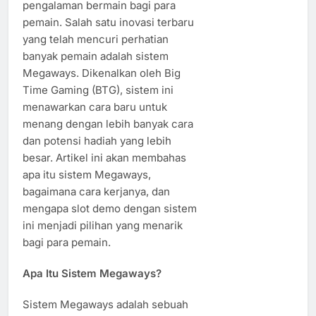
pengalaman bermain bagi para
pemain. Salah satu inovasi terbaru
yang telah mencuri perhatian
banyak pemain adalah sistem
Megaways. Dikenalkan oleh Big
Time Gaming (BTG), sistem ini
menawarkan cara baru untuk
menang dengan lebih banyak cara
dan potensi hadiah yang lebih
besar. Artikel ini akan membahas
apa itu sistem Megaways,
bagaimana cara kerjanya, dan
mengapa slot demo dengan sistem
ini menjadi pilihan yang menarik
bagi para pemain.
Apa Itu Sistem Megaways?
Sistem Megaways adalah sebuah