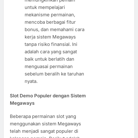
untuk mempelajari
mekanisme permainan,
mencoba berbagai fitur
bonus, dan memahami cara
kerja sistem Megaways
tanpa risiko finansial. Ini
adalah cara yang sangat
baik untuk berlatih dan
menguasai permainan
sebelum beralih ke taruhan
nyata.
Slot Demo Populer dengan Sistem
Megaways
Beberapa permainan slot yang
menggunakan sistem Megaways
telah menjadi sangat populer di