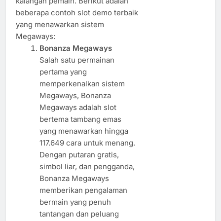
kalangan pemain. Berikut adalah
beberapa contoh slot demo terbaik
yang menawarkan sistem
Megaways:
Bonanza Megaways
Salah satu permainan
pertama yang
memperkenalkan sistem
Megaways, Bonanza
Megaways adalah slot
bertema tambang emas
yang menawarkan hingga
117.649 cara untuk menang.
Dengan putaran gratis,
simbol liar, dan pengganda,
Bonanza Megaways
memberikan pengalaman
bermain yang penuh
tantangan dan peluang