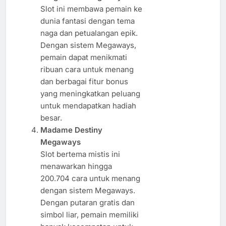
Slot ini membawa pemain ke
dunia fantasi dengan tema
naga dan petualangan epik.
Dengan sistem Megaways,
pemain dapat menikmati
ribuan cara untuk menang
dan berbagai fitur bonus
yang meningkatkan peluang
untuk mendapatkan hadiah
besar.
Madame Destiny
Megaways
Slot bertema mistis ini
menawarkan hingga
200.704 cara untuk menang
dengan sistem Megaways.
Dengan putaran gratis dan
simbol liar, pemain memiliki