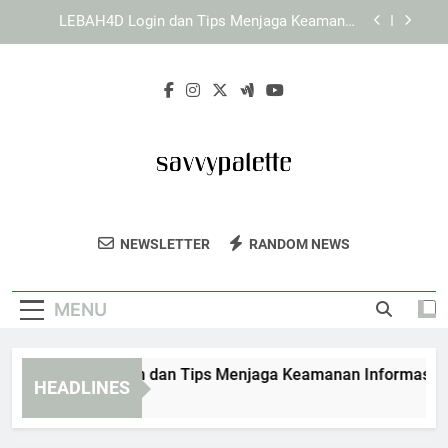
Skip
Login KAYA787 dan Tips Menjaga Keamanan
to
Akun
content
Cara Menjaga Keamanan Perangkat sebelum
Membuka KAYA787 Login
EDWINSLOT Login dan Tips Menjaga Keamanan
Informasi Akun
LEBAH4D Login dan Tips Menjaga Keamanan
Informasi Akun
Login KAYA787 dan Tips Menjaga Keamanan
Akun
Savvy Palette
Inspirasi Desain Kreatif Dan Tips Dekorasi
Cara Menjaga Keamanan Perangkat sebelum
NEWSLETTER
RANDOM NEWS
Membuka KAYA787 Login
Rumah Dari Savvy Palette. Solusi Untuk
Rumah Impian Anda.
MENU
DWINSLOT Login dan Tips Menjaga Keamanan Informasi Akun
HEADLINES
Weeks Ago