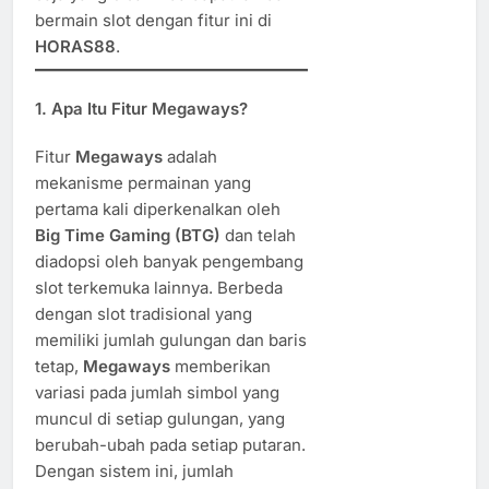
bermain slot dengan fitur ini di
HORAS88
.
1. Apa Itu Fitur Megaways?
Fitur
Megaways
adalah
mekanisme permainan yang
pertama kali diperkenalkan oleh
Big Time Gaming (BTG)
dan telah
diadopsi oleh banyak pengembang
slot terkemuka lainnya. Berbeda
dengan slot tradisional yang
memiliki jumlah gulungan dan baris
tetap,
Megaways
memberikan
variasi pada jumlah simbol yang
muncul di setiap gulungan, yang
berubah-ubah pada setiap putaran.
Dengan sistem ini, jumlah