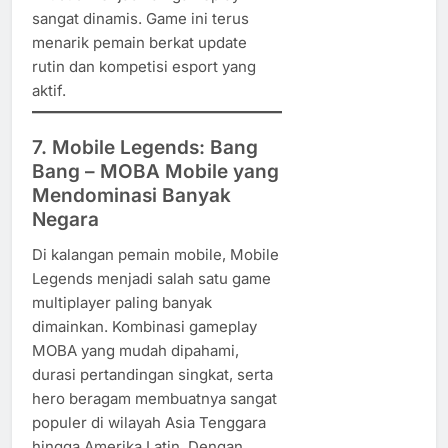
sangat dinamis. Game ini terus
menarik pemain berkat update
rutin dan kompetisi esport yang
aktif.
7. Mobile Legends: Bang
Bang – MOBA Mobile yang
Mendominasi Banyak
Negara
Di kalangan pemain mobile, Mobile
Legends menjadi salah satu game
multiplayer paling banyak
dimainkan. Kombinasi gameplay
MOBA yang mudah dipahami,
durasi pertandingan singkat, serta
hero beragam membuatnya sangat
populer di wilayah Asia Tenggara
hingga Amerika Latin. Dengan