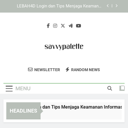
Skip
Login KAYA787 dan Tips Menjaga Keamanan
to
Akun
content
Cara Menjaga Keamanan Perangkat sebelum
Membuka KAYA787 Login
EDWINSLOT Login dan Tips Menjaga Keamanan
Informasi Akun
LEBAH4D Login dan Tips Menjaga Keamanan
Informasi Akun
Login KAYA787 dan Tips Menjaga Keamanan
Akun
Savvy Palette
Inspirasi Desain Kreatif Dan Tips Dekorasi
Cara Menjaga Keamanan Perangkat sebelum
NEWSLETTER
RANDOM NEWS
Membuka KAYA787 Login
Rumah Dari Savvy Palette. Solusi Untuk
Rumah Impian Anda.
MENU
WINSLOT Login dan Tips Menjaga Keamanan Informasi Akun
HEADLINES
Weeks Ago