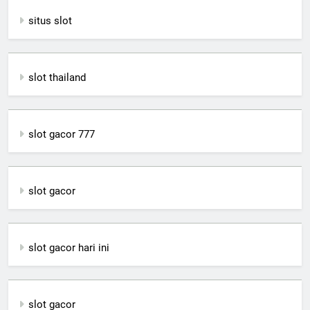
situs slot
slot thailand
slot gacor 777
slot gacor
slot gacor hari ini
slot gacor