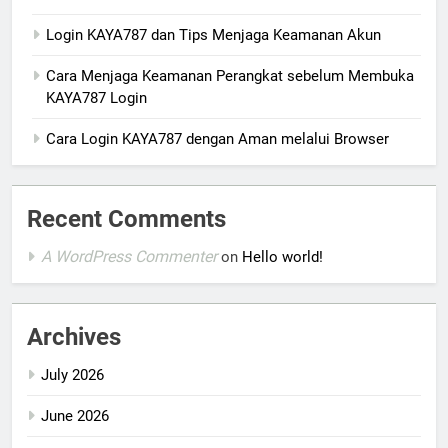
Login KAYA787 dan Tips Menjaga Keamanan Akun
Cara Menjaga Keamanan Perangkat sebelum Membuka
KAYA787 Login
Cara Login KAYA787 dengan Aman melalui Browser
Recent Comments
A WordPress Commenter
on
Hello world!
Archives
July 2026
June 2026