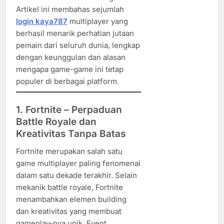
Artikel ini membahas sejumlah
login kaya787
multiplayer yang
berhasil menarik perhatian jutaan
pemain dari seluruh dunia, lengkap
dengan keunggulan dan alasan
mengapa game-game ini tetap
populer di berbagai platform.
1. Fortnite – Perpaduan
Battle Royale dan
Kreativitas Tanpa Batas
Fortnite merupakan salah satu
game multiplayer paling fenomenal
dalam satu dekade terakhir. Selain
mekanik battle royale, Fortnite
menambahkan elemen building
dan kreativitas yang membuat
gameplay-nya unik. Event