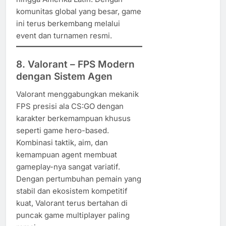
komunitas global yang besar, game
ini terus berkembang melalui
event dan turnamen resmi.
8. Valorant – FPS Modern
dengan Sistem Agen
Valorant menggabungkan mekanik
FPS presisi ala CS:GO dengan
karakter berkemampuan khusus
seperti game hero-based.
Kombinasi taktik, aim, dan
kemampuan agent membuat
gameplay-nya sangat variatif.
Dengan pertumbuhan pemain yang
stabil dan ekosistem kompetitif
kuat, Valorant terus bertahan di
puncak game multiplayer paling