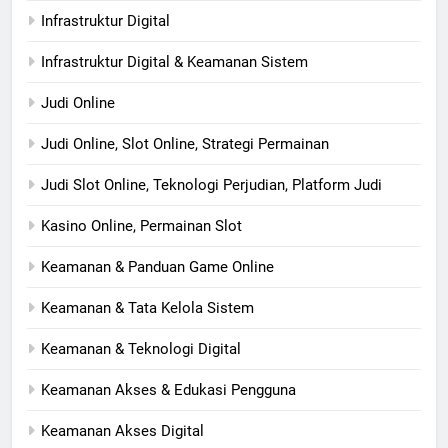
Infrastruktur Digital
Infrastruktur Digital & Keamanan Sistem
Judi Online
Judi Online, Slot Online, Strategi Permainan
Judi Slot Online, Teknologi Perjudian, Platform Judi
Kasino Online, Permainan Slot
Keamanan & Panduan Game Online
Keamanan & Tata Kelola Sistem
Keamanan & Teknologi Digital
Keamanan Akses & Edukasi Pengguna
Keamanan Akses Digital