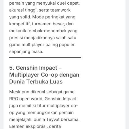
pemain yang menyukai duel cepat,
akurasi tinggi, serta teamwork
yang solid. Mode peringkat yang
kompetitif, turnamen besar, dan
mekanik tembak-menembak yang
presisi menjadikannya salah satu
game multiplayer paling populer
sepanjang masa.
5. Genshin Impact –
Multiplayer Co-op dengan
Dunia Terbuka Luas
Meskipun dikenal sebagai game
RPG open world, Genshin Impact
juga memiliki fitur multiplayer co-
op yang memungkinkan pemain
menjelajahi dunia Teyvat bersama.
Elemen eksplorasi, cerita