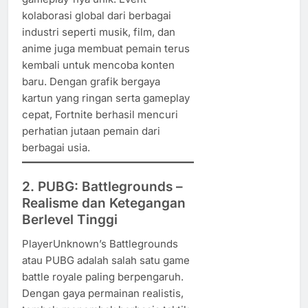
kolaborasi global dari berbagai
industri seperti musik, film, dan
anime juga membuat pemain terus
kembali untuk mencoba konten
baru. Dengan grafik bergaya
kartun yang ringan serta gameplay
cepat, Fortnite berhasil mencuri
perhatian jutaan pemain dari
berbagai usia.
2. PUBG: Battlegrounds –
Realisme dan Ketegangan
Berlevel Tinggi
PlayerUnknown’s Battlegrounds
atau PUBG adalah salah satu game
battle royale paling berpengaruh.
Dengan gaya permainan realistis,