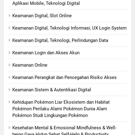
Aplikasi Mobile, Teknologi Digital
Keamanan Digital, Slot Online
Keamanan Digital, Teknologi Informasi, UX Login System
Keamanan Digital, Teknologi, Perlindungan Data
Keamanan Login dan Akses Akun
Keamanan Online
Keamanan Perangkat dan Pencegahan Risiko Akses
Keamanan Sistem & Autentikasi Digital
Kehidupan Pokémon Liar Ekosistem dan Habitat
Pokémon Perilaku Alami Pokémon Dunia Alam
Pokémon Studi Lingkungan Pokémon
Kesehatan Mental & Emosional Mindfulness & Well-
being Gaya Hidup Sehat Self-Help & Productivity