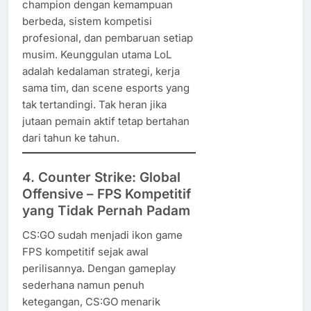
champion dengan kemampuan
berbeda, sistem kompetisi
profesional, dan pembaruan setiap
musim. Keunggulan utama LoL
adalah kedalaman strategi, kerja
sama tim, dan scene esports yang
tak tertandingi. Tak heran jika
jutaan pemain aktif tetap bertahan
dari tahun ke tahun.
4. Counter Strike: Global
Offensive – FPS Kompetitif
yang Tidak Pernah Padam
CS:GO sudah menjadi ikon game
FPS kompetitif sejak awal
perilisannya. Dengan gameplay
sederhana namun penuh
ketegangan, CS:GO menarik