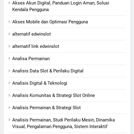
Akses Akun Digital, Panduan Login Aman, Solusi
Kendala Pengguna
Akses Mobile dan Optimasi Pengguna
alternatif edwinslot
alternatif link edwinslot
Analisa Permainan
Analisis Data Slot & Perilaku Digital
Analisis Digital & Teknologi
Analisis Komunitas & Strategi Slot Online
Analisis Permainan & Strategi Slot
Analisis Permainan, Studi Perilaku Mesin, Dinamika
Visual, Pengalaman Pengguna, Sistem Interaktif