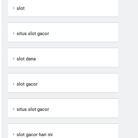
slot
situs slot gacor
slot dana
slot gacor
situs slot gacor
slot gacor hari ini