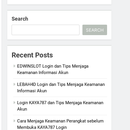
Search
SEARCH
Recent Posts
EDWINSLOT Login dan Tips Menjaga
Keamanan Informasi Akun
LEBAH4D Login dan Tips Menjaga Keamanan
Informasi Akun
Login KAYA787 dan Tips Menjaga Keamanan
Akun
Cara Menjaga Keamanan Perangkat sebelum
Membuka KAYA787 Login