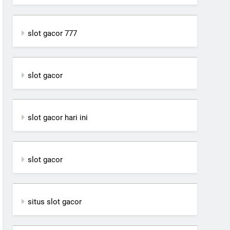
slot gacor 777
slot gacor
slot gacor hari ini
slot gacor
situs slot gacor