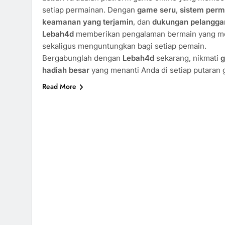
setiap permainan. Dengan
game seru
,
sistem perm
keamanan yang terjamin
, dan
dukungan pelanggan
Lebah4d
memberikan pengalaman bermain yang 
sekaligus menguntungkan bagi setiap pemain.
Bergabunglah dengan
Lebah4d
sekarang, nikmati
g
hadiah besar
yang menanti Anda di setiap putaran
Read More