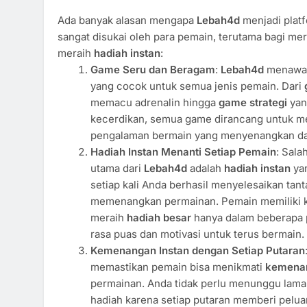
Ada banyak alasan mengapa
Lebah4d
menjadi plat
sangat disukai oleh para pemain, terutama bagi me
meraih
hadiah instan
:
Game Seru dan Beragam
:
Lebah4d
menawar
yang cocok untuk semua jenis pemain. Dari
memacu adrenalin hingga
game strategi
yan
kecerdikan, semua game dirancang untuk 
pengalaman bermain yang menyenangkan da
Hadiah Instan Menanti Setiap Pemain
: Sala
utama dari
Lebah4d
adalah
hadiah instan
yan
setiap kali Anda berhasil menyelesaikan tan
memenangkan permainan. Pemain memiliki 
meraih
hadiah besar
hanya dalam beberapa 
rasa puas dan motivasi untuk terus bermain.
Kemenangan Instan dengan Setiap Putaran
memastikan pemain bisa menikmati
kemenan
permainan. Anda tidak perlu menunggu lam
hadiah karena setiap putaran memberi pelu