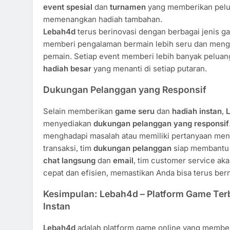
event spesial
dan
turnamen
yang memberikan pelua
memenangkan hadiah tambahan.
Lebah4d
terus berinovasi dengan berbagai jenis g
memberi pengalaman bermain lebih seru dan meng
pemain. Setiap event memberi lebih banyak peluan
hadiah besar
yang menanti di setiap putaran.
Dukungan Pelanggan yang Responsif
Selain memberikan
game seru
dan
hadiah instan
,
menyediakan
dukungan pelanggan yang responsif
menghadapi masalah atau memiliki pertanyaan men
transaksi, tim
dukungan pelanggan
siap membantu 
chat langsung
dan
email
, tim customer service ak
cepat dan efisien, memastikan Anda bisa terus be
Kesimpulan: Lebah4d – Platform Game Ter
Instan
Lebah4d
adalah platform game online yang membe