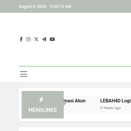
Skip
August 8, 2026
3:30:14 AM
to
content
Sav
Inspirasi 
ga Keamanan Informasi Akun
LEBAH4D Login dan Tips 
2 Weeks Ago
HEADLINES