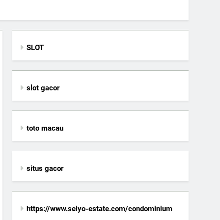
SLOT
slot gacor
toto macau
situs gacor
https://www.seiyo-estate.com/condominium