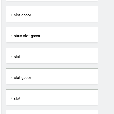
slot gacor
situs slot gacor
slot
slot gacor
slot