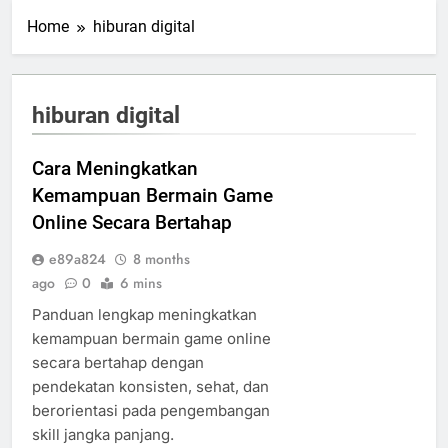
Home
hiburan digital
hiburan digital
Cara Meningkatkan
Kemampuan Bermain Game
Online Secara Bertahap
e89a824
8 months
ago
0
6 mins
Panduan lengkap meningkatkan
kemampuan bermain game online
secara bertahap dengan
pendekatan konsisten, sehat, dan
berorientasi pada pengembangan
skill jangka panjang.