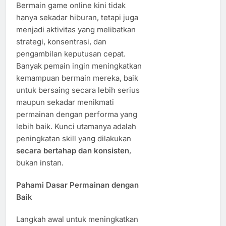
Bermain game online kini tidak
hanya sekadar hiburan, tetapi juga
menjadi aktivitas yang melibatkan
strategi, konsentrasi, dan
pengambilan keputusan cepat.
Banyak pemain ingin meningkatkan
kemampuan bermain mereka, baik
untuk bersaing secara lebih serius
maupun sekadar menikmati
permainan dengan performa yang
lebih baik. Kunci utamanya adalah
peningkatan skill yang dilakukan
secara bertahap dan konsisten
,
bukan instan.
Pahami Dasar Permainan dengan
Baik
Langkah awal untuk meningkatkan