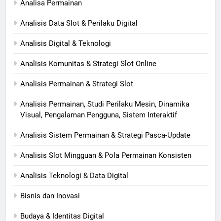
Analisa Permainan
Analisis Data Slot & Perilaku Digital
Analisis Digital & Teknologi
Analisis Komunitas & Strategi Slot Online
Analisis Permainan & Strategi Slot
Analisis Permainan, Studi Perilaku Mesin, Dinamika
Visual, Pengalaman Pengguna, Sistem Interaktif
Analisis Sistem Permainan & Strategi Pasca-Update
Analisis Slot Mingguan & Pola Permainan Konsisten
Analisis Teknologi & Data Digital
Bisnis dan Inovasi
Budaya & Identitas Digital