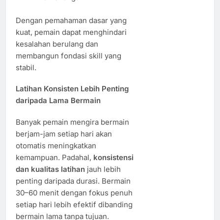
Dengan pemahaman dasar yang
kuat, pemain dapat menghindari
kesalahan berulang dan
membangun fondasi skill yang
stabil.
Latihan Konsisten Lebih Penting
daripada Lama Bermain
Banyak pemain mengira bermain
berjam-jam setiap hari akan
otomatis meningkatkan
kemampuan. Padahal,
konsistensi
dan kualitas latihan
jauh lebih
penting daripada durasi. Bermain
30–60 menit dengan fokus penuh
setiap hari lebih efektif dibanding
bermain lama tanpa tujuan.