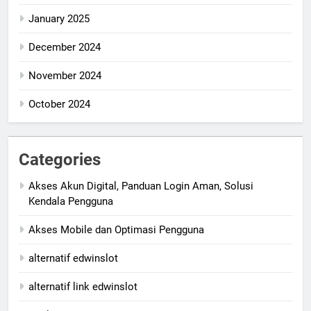
January 2025
December 2024
November 2024
October 2024
Categories
Akses Akun Digital, Panduan Login Aman, Solusi
Kendala Pengguna
Akses Mobile dan Optimasi Pengguna
alternatif edwinslot
alternatif link edwinslot