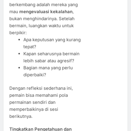
berkembang adalah mereka yang
mau
mengevaluasi kekalahan
,
bukan menghindarinya. Setelah
bermain, luangkan waktu untuk
berpikir:
Apa keputusan yang kurang
tepat?
Kapan seharusnya bermain
lebih sabar atau agresif?
Bagian mana yang perlu
diperbaiki?
Dengan refleksi sederhana ini,
pemain bisa memahami pola
permainan sendiri dan
memperbaikinya di sesi
berikutnya.
Tingkatkan Pengetahuan dan