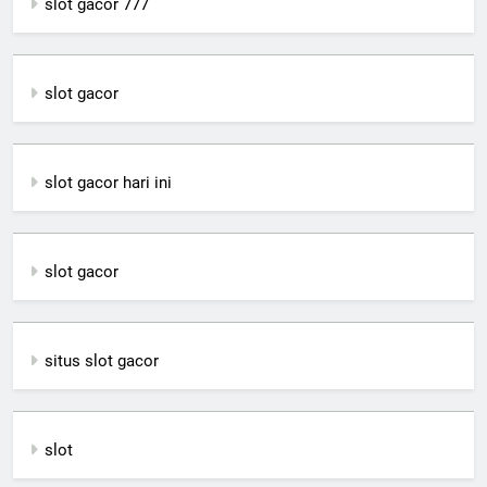
slot gacor 777
slot gacor
slot gacor hari ini
slot gacor
situs slot gacor
slot