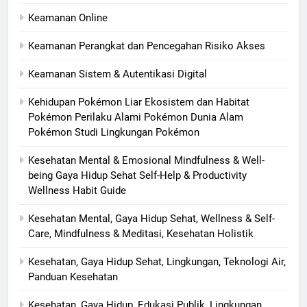
Keamanan Online
Keamanan Perangkat dan Pencegahan Risiko Akses
Keamanan Sistem & Autentikasi Digital
Kehidupan Pokémon Liar Ekosistem dan Habitat
Pokémon Perilaku Alami Pokémon Dunia Alam
Pokémon Studi Lingkungan Pokémon
Kesehatan Mental & Emosional Mindfulness & Well-
being Gaya Hidup Sehat Self-Help & Productivity
Wellness Habit Guide
Kesehatan Mental, Gaya Hidup Sehat, Wellness & Self-
Care, Mindfulness & Meditasi, Kesehatan Holistik
Kesehatan, Gaya Hidup Sehat, Lingkungan, Teknologi Air,
Panduan Kesehatan
Kesehatan, Gaya Hidup, Edukasi Publik, Lingkungan,