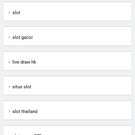
slot
slot gacor
live draw hk
situs slot
slot thailand