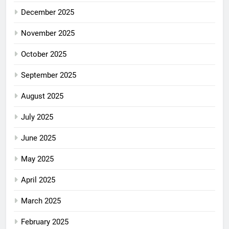
December 2025
November 2025
October 2025
September 2025
August 2025
July 2025
June 2025
May 2025
April 2025
March 2025
February 2025