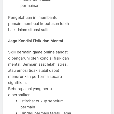
permainan
Pengetahuan ini membantu
pemain membuat keputusan lebih
baik dalam situasi sulit.
Jaga Kondisi Fisik dan Mental
Skill bermain game online sangat
dipengaruhi oleh kondisi fisik dan
mental. Bermain saat lelah, stres,
atau emosi tidak stabil dapat
menurunkan performa secara
signifikan.
Beberapa hal yang perlu
diperhatikan:
Istirahat cukup sebelum
bermain
Hindari bermain terlalu lama