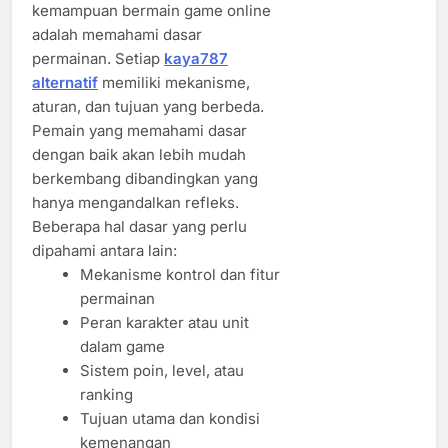
kemampuan bermain game online
adalah memahami dasar
permainan. Setiap
kaya787
alternatif
memiliki mekanisme,
aturan, dan tujuan yang berbeda.
Pemain yang memahami dasar
dengan baik akan lebih mudah
berkembang dibandingkan yang
hanya mengandalkan refleks.
Beberapa hal dasar yang perlu
dipahami antara lain:
Mekanisme kontrol dan fitur
permainan
Peran karakter atau unit
dalam game
Sistem poin, level, atau
ranking
Tujuan utama dan kondisi
kemenangan