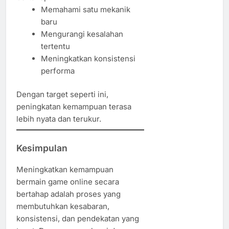
Memahami satu mekanik
baru
Mengurangi kesalahan
tertentu
Meningkatkan konsistensi
performa
Dengan target seperti ini,
peningkatan kemampuan terasa
lebih nyata dan terukur.
Kesimpulan
Meningkatkan kemampuan
bermain game online secara
bertahap adalah proses yang
membutuhkan kesabaran,
konsistensi, dan pendekatan yang