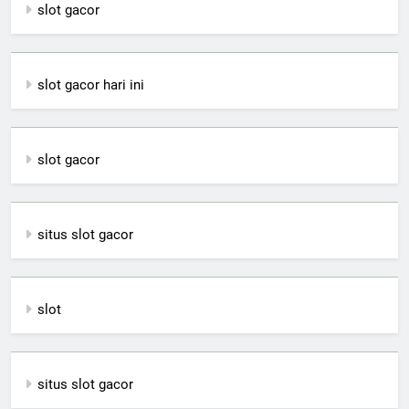
slot gacor
slot gacor hari ini
slot gacor
situs slot gacor
slot
situs slot gacor