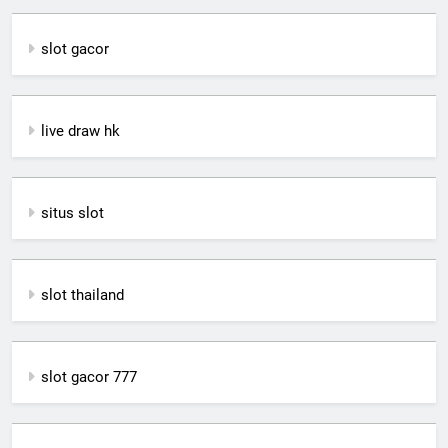
slot gacor
live draw hk
situs slot
slot thailand
slot gacor 777