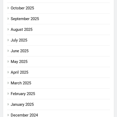
October 2025
September 2025
August 2025
July 2025
June 2025
May 2025
April 2025
March 2025
February 2025
January 2025
December 2024