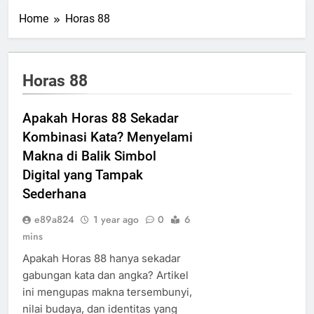
Home
Horas 88
Horas 88
Apakah Horas 88 Sekadar
Kombinasi Kata? Menyelami
Makna di Balik Simbol
Digital yang Tampak
Sederhana
e89a824
1 year ago
0
6
mins
Apakah Horas 88 hanya sekadar
gabungan kata dan angka? Artikel
ini mengupas makna tersembunyi,
nilai budaya, dan identitas yang