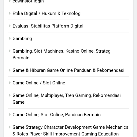
edwinslot login
Etika Digital / Hukum & Teknologi
Evaluasi Stabilitas Platform Digital
Gambling
Gambling, Slot Machines, Kasino Online, Strategi
Bermain
Game & Hiburan Game Online Panduan & Rekomendasi
Game Online / Slot Online
Game Online, Multiplayer, Tren Gaming, Rekomendasi
Game
Game Online, Slot Online, Panduan Bermain
Game Strategy Character Development Game Mechanics
& Roles Player Skill Improvement Gaming Education