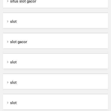
situs slot gacor
slot
slot gacor
slot
slot
slot