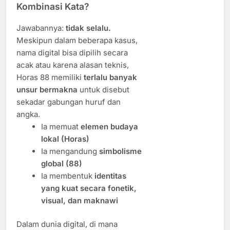
Kombinasi Kata?
Jawabannya:
tidak selalu.
Meskipun dalam beberapa kasus,
nama digital bisa dipilih secara
acak atau karena alasan teknis,
Horas 88 memiliki
terlalu banyak
unsur bermakna
untuk disebut
sekadar gabungan huruf dan
angka.
Ia memuat
elemen budaya
lokal (Horas)
Ia mengandung
simbolisme
global (88)
Ia membentuk
identitas
yang kuat secara fonetik,
visual, dan maknawi
Dalam dunia digital, di mana