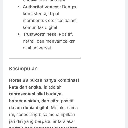
Authoritativeness:
Dengan
konsistensi, dapat
membentuk otoritas dalam
komunitas digital
Trustworthiness:
Positif,
netral, dan menyampaikan
nilai universal
Kesimpulan
Horas 88 bukan hanya kombinasi
kata dan angka.
Ia adalah
representasi nilai budaya,
harapan hidup, dan citra positif
dalam dunia digital.
Melalui nama
ini, seseorang bisa menampilkan
jati diri yang berpadu antara akar