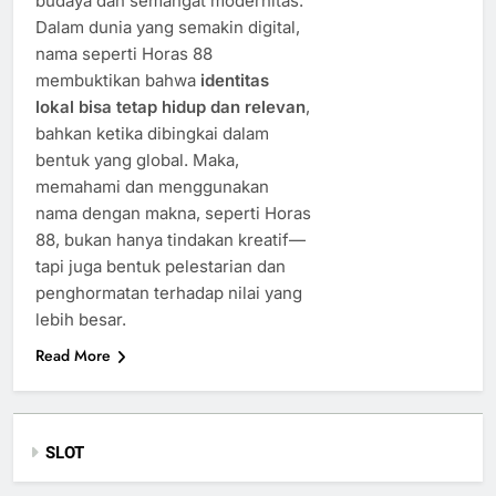
budaya dan semangat modernitas.
Dalam dunia yang semakin digital,
nama seperti Horas 88
membuktikan bahwa
identitas
lokal bisa tetap hidup dan relevan
,
bahkan ketika dibingkai dalam
bentuk yang global. Maka,
memahami dan menggunakan
nama dengan makna, seperti Horas
88, bukan hanya tindakan kreatif—
tapi juga bentuk pelestarian dan
penghormatan terhadap nilai yang
lebih besar.
Read More
SLOT