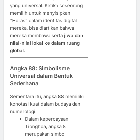
yang universal. Ketika seseorang
memilih untuk menyisipkan
“Horas” dalam identitas digital
mereka, bisa diartikan bahwa
mereka membawa serta
jiwa dan
nilai-nilai lokal ke dalam ruang
global.
Angka 88: Simbolisme
Universal dalam Bentuk
Sederhana
Sementara itu, angka
88
memiliki
konotasi kuat dalam budaya dan
numerologi:
Dalam kepercayaan
Tionghoa, angka 8
merupakan simbol