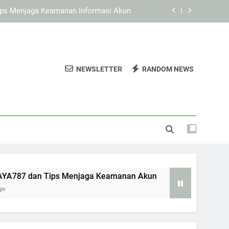
ps Menjaga Keamanan Informasi Akun
787 dan Tips Menjaga Keamanan Akun
kat sebelum Membuka KAYA787 Login
NEWSLETTER
RANDOM NEWS
ps Menjaga Keamanan Informasi Akun
ps Menjaga Keamanan Informasi Akun
lusi Untuk Rumah Impian Anda.
787 dan Tips Menjaga Keamanan Akun
kat sebelum Membuka KAYA787 Login
 Tips Menjaga Keamanan Akun
Cara Menjaga Keamana
3 Weeks Ago