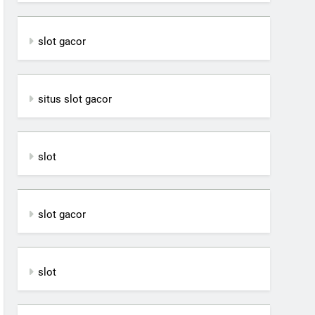
slot gacor
situs slot gacor
slot
slot gacor
slot