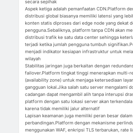
secara sepihak
Aspek ketiga adalah pemanfaatan CDN.Platform de
distribusi global biasanya memiliki latensi yang leb
konten statis diproses dari edge node yang dekat 
pengguna.Sebaliknya, platform tanpa CDN akan m
distribusi trafik ke satu data center sehingga kete
terjadi ketika jumlah pengguna tumbuh signifikan
menjadi indikator kesiapan infrastruktur untuk mela
wilayah
Stabilitas jaringan juga berkaitan dengan redundan
failover.Platform tingkat tinggi menerapkan multi-r
(availability zone) untuk menjaga ketersediaan layan
gangguan lokal.Jika salah satu server mengalami d
cadangan dapat mengambil alih tanpa interupsi dras
platform dengan satu lokasi server akan terkendal
karena tidak memiliki jalur alternatif
Lapisan keamanan juga memiliki peran besar dalam
perbandingan.Platform dengan mekanisme perlin
menggunakan WAF, enkripsi TLS terbarukan, rate li