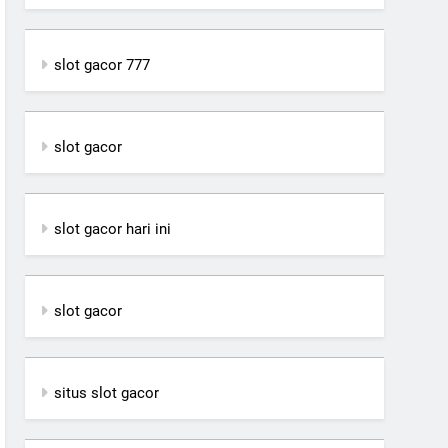
slot gacor 777
slot gacor
slot gacor hari ini
slot gacor
situs slot gacor