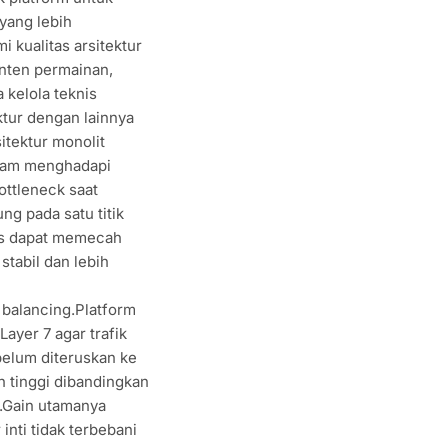
 yang lebih
 kualitas arsitektur
onten permainan,
 kelola teknis
tur dengan lainnya
itektur monolit
alam menghadapi
ttleneck saat
g pada satu titik
ces dapat memecah
tabil dan lebih
 balancing.Platform
ayer 7 agar trafik
belum diteruskan ke
h tinggi dibandingkan
4.Gain utamanya
inti tidak terbebani