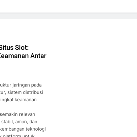
itus Slot:
n Keamanan Antar
uktur jaringan pada
ur, sistem distribusi
 tingkat keamanan
t semakin relevan
stabil, aman, dan
kembangan teknologi
 platform untuk