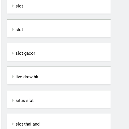
slot
slot
slot gacor
live draw hk
situs slot
slot thailand