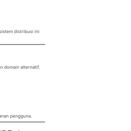
tem distribusi ini
 domain alternatif.
manan pengguna.