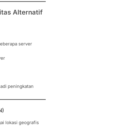
tas Alternatif
beberapa server
ver
jadi peningkatan
N)
i lokasi geografis