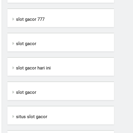
slot gacor 777
slot gacor
slot gacor hari ini
slot gacor
situs slot gacor