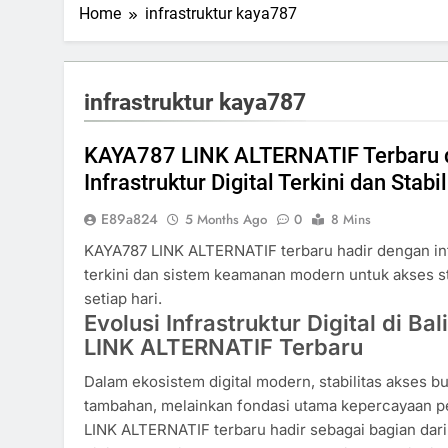
Home
infrastruktur kaya787
infrastruktur kaya787
KAYA787 LINK ALTERNATIF Terbaru 
Infrastruktur Digital Terkini dan Stabil
E89a824
5 Months Ago
0
8 Mins
KAYA787 LINK ALTERNATIF terbaru hadir dengan infr
terkini dan sistem keamanan modern untuk akses st
setiap hari.
Evolusi Infrastruktur Digital di B
LINK ALTERNATIF Terbaru
Dalam ekosistem digital modern, stabilitas akses bu
tambahan, melainkan fondasi utama kepercayaan 
LINK ALTERNATIF terbaru hadir sebagai bagian dari 