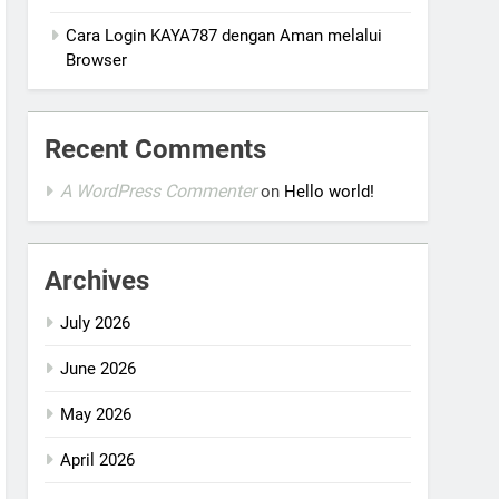
Cara Login KAYA787 dengan Aman melalui
Browser
Recent Comments
A WordPress Commenter
on
Hello world!
Archives
July 2026
June 2026
May 2026
April 2026