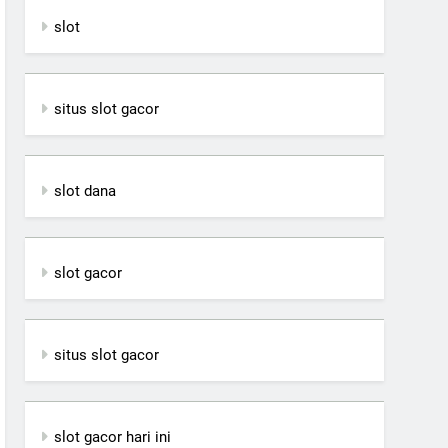
slot
situs slot gacor
slot dana
slot gacor
situs slot gacor
slot gacor hari ini