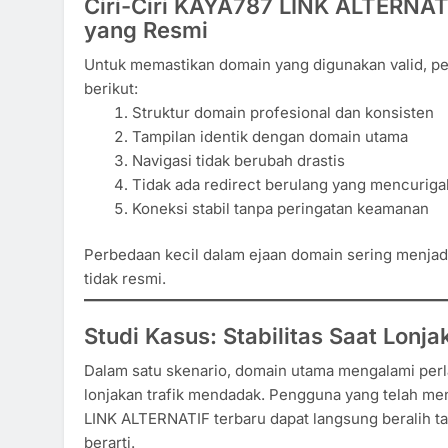
Ciri-Ciri KAYA787 LINK ALTERNAT
yang Resmi
Untuk memastikan domain yang digunakan valid, per
berikut:
Struktur domain profesional dan konsisten
Tampilan identik dengan domain utama
Navigasi tidak berubah drastis
Tidak ada redirect berulang yang mencuriga
Koneksi stabil tanpa peringatan keamanan
Perbedaan kecil dalam ejaan domain sering menjad
tidak resmi.
Studi Kasus: Stabilitas Saat Lonja
Dalam satu skenario, domain utama mengalami per
lonjakan trafik mendadak. Pengguna yang telah m
LINK ALTERNATIF terbaru dapat langsung beralih 
berarti.