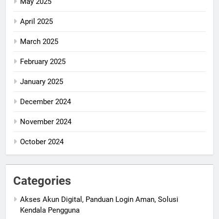
May 2025
April 2025
March 2025
February 2025
January 2025
December 2024
November 2024
October 2024
Categories
Akses Akun Digital, Panduan Login Aman, Solusi
Kendala Pengguna