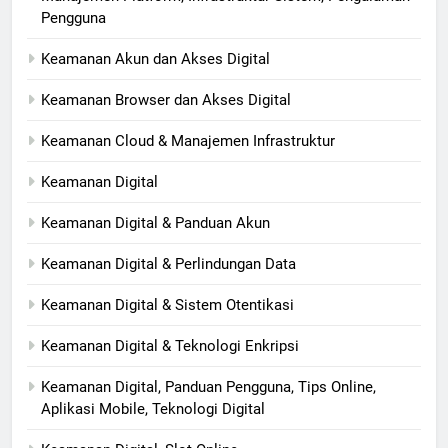
Pengguna
Keamanan Akun dan Akses Digital
Keamanan Browser dan Akses Digital
Keamanan Cloud & Manajemen Infrastruktur
Keamanan Digital
Keamanan Digital & Panduan Akun
Keamanan Digital & Perlindungan Data
Keamanan Digital & Sistem Otentikasi
Keamanan Digital & Teknologi Enkripsi
Keamanan Digital, Panduan Pengguna, Tips Online,
Aplikasi Mobile, Teknologi Digital