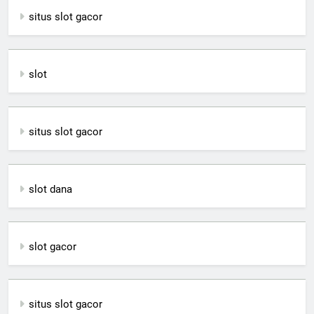
situs slot gacor
slot
situs slot gacor
slot dana
slot gacor
situs slot gacor