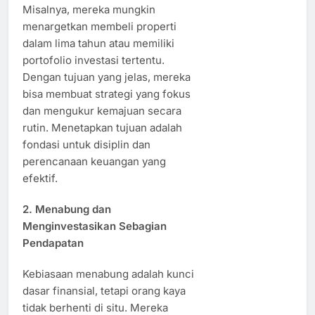
Misalnya, mereka mungkin
menargetkan membeli properti
dalam lima tahun atau memiliki
portofolio investasi tertentu.
Dengan tujuan yang jelas, mereka
bisa membuat strategi yang fokus
dan mengukur kemajuan secara
rutin. Menetapkan tujuan adalah
fondasi untuk disiplin dan
perencanaan keuangan yang
efektif.
2. Menabung dan
Menginvestasikan Sebagian
Pendapatan
Kebiasaan menabung adalah kunci
dasar finansial, tetapi orang kaya
tidak berhenti di situ. Mereka