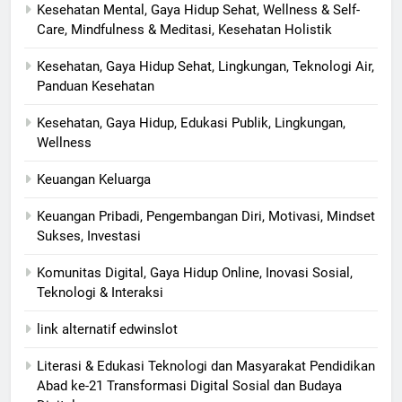
Kesehatan Mental, Gaya Hidup Sehat, Wellness & Self-
Care, Mindfulness & Meditasi, Kesehatan Holistik
Kesehatan, Gaya Hidup Sehat, Lingkungan, Teknologi Air,
Panduan Kesehatan
Kesehatan, Gaya Hidup, Edukasi Publik, Lingkungan,
Wellness
Keuangan Keluarga
Keuangan Pribadi, Pengembangan Diri, Motivasi, Mindset
Sukses, Investasi
Komunitas Digital, Gaya Hidup Online, Inovasi Sosial,
Teknologi & Interaksi
link alternatif edwinslot
Literasi & Edukasi Teknologi dan Masyarakat Pendidikan
Abad ke-21 Transformasi Digital Sosial dan Budaya