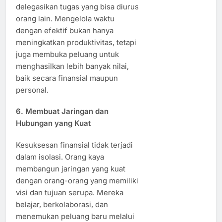
delegasikan tugas yang bisa diurus
orang lain. Mengelola waktu
dengan efektif bukan hanya
meningkatkan produktivitas, tetapi
juga membuka peluang untuk
menghasilkan lebih banyak nilai,
baik secara finansial maupun
personal.
6. Membuat Jaringan dan
Hubungan yang Kuat
Kesuksesan finansial tidak terjadi
dalam isolasi. Orang kaya
membangun jaringan yang kuat
dengan orang-orang yang memiliki
visi dan tujuan serupa. Mereka
belajar, berkolaborasi, dan
menemukan peluang baru melalui