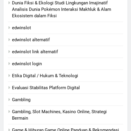
Dunia Fiksi & Ekologi Studi Lingkungan Imajinatif
Analisis Dunia Pokémon Interaksi Makhluk & Alam
Ekosistem dalam Fiksi
edwinslot
edwinslot alternatif
edwinslot link alternatif
edwinslot login
Etika Digital / Hukum & Teknologi
Evaluasi Stabilitas Platform Digital
Gambling
Gambling, Slot Machines, Kasino Online, Strategi
Bermain
Game & Hiburan Game Online Panduan & Rekomendasi