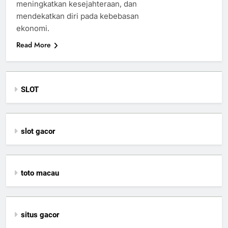
meningkatkan kesejahteraan, dan
mendekatkan diri pada kebebasan
ekonomi.
Read More
SLOT
slot gacor
toto macau
situs gacor