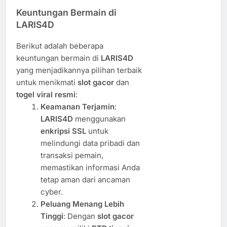
Keuntungan Bermain di
LARIS4D
Berikut adalah beberapa
keuntungan bermain di
LARIS4D
yang menjadikannya pilihan terbaik
untuk menikmati
slot gacor
dan
togel viral resmi
:
Keamanan Terjamin
:
LARIS4D
menggunakan
enkripsi SSL
untuk
melindungi data pribadi dan
transaksi pemain,
memastikan informasi Anda
tetap aman dari ancaman
cyber.
Peluang Menang Lebih
Tinggi
: Dengan
slot gacor