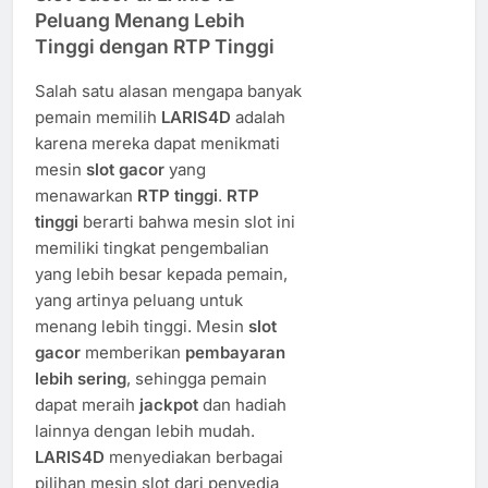
Peluang Menang Lebih
Tinggi dengan RTP Tinggi
Salah satu alasan mengapa banyak
pemain memilih
LARIS4D
adalah
karena mereka dapat menikmati
mesin
slot gacor
yang
menawarkan
RTP tinggi
.
RTP
tinggi
berarti bahwa mesin slot ini
memiliki tingkat pengembalian
yang lebih besar kepada pemain,
yang artinya peluang untuk
menang lebih tinggi. Mesin
slot
gacor
memberikan
pembayaran
lebih sering
, sehingga pemain
dapat meraih
jackpot
dan hadiah
lainnya dengan lebih mudah.
LARIS4D
menyediakan berbagai
pilihan mesin slot dari penyedia