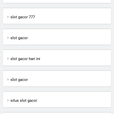
slot gacor 777
slot gacor
slot gacor hari ini
slot gacor
situs slot gacor