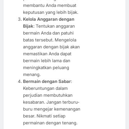
membantu Anda membuat
keputusan yang lebih bijak.
Kelola Anggaran dengan
Bijak
: Tentukan anggaran
bermain Anda dan patuhi
batas tersebut. Mengelola
anggaran dengan bijak akan
memastikan Anda dapat
bermain lebih lama dan
meningkatkan peluang
menang.
Bermain dengan Sabar
:
Keberuntungan dalam
perjudian membutuhkan
kesabaran. Jangan terburu-
buru mengejar kemenangan
besar. Nikmati setiap
permainan dengan tenang.