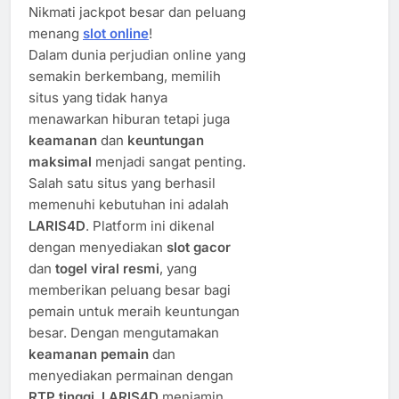
Nikmati jackpot besar dan peluang
menang
slot online
!
Dalam dunia perjudian online yang
semakin berkembang, memilih
situs yang tidak hanya
menawarkan hiburan tetapi juga
keamanan
dan
keuntungan
maksimal
menjadi sangat penting.
Salah satu situs yang berhasil
memenuhi kebutuhan ini adalah
LARIS4D
. Platform ini dikenal
dengan menyediakan
slot gacor
dan
togel viral resmi
, yang
memberikan peluang besar bagi
pemain untuk meraih keuntungan
besar. Dengan mengutamakan
keamanan pemain
dan
menyediakan permainan dengan
RTP tinggi
,
LARIS4D
menjamin