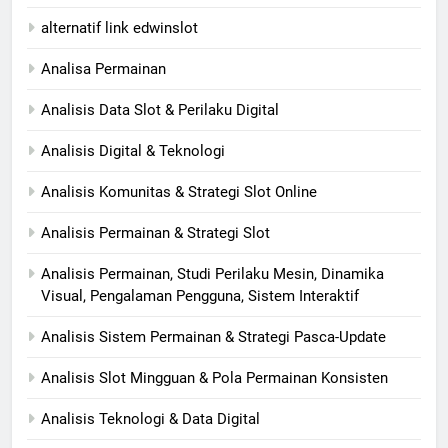
alternatif link edwinslot
Analisa Permainan
Analisis Data Slot & Perilaku Digital
Analisis Digital & Teknologi
Analisis Komunitas & Strategi Slot Online
Analisis Permainan & Strategi Slot
Analisis Permainan, Studi Perilaku Mesin, Dinamika
Visual, Pengalaman Pengguna, Sistem Interaktif
Analisis Sistem Permainan & Strategi Pasca-Update
Analisis Slot Mingguan & Pola Permainan Konsisten
Analisis Teknologi & Data Digital