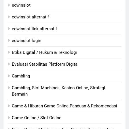
edwinslot
edwinslot alternatif
edwinslot link alternatif
edwinslot login
Etika Digital / Hukum & Teknologi
Evaluasi Stabilitas Platform Digital
Gambling
Gambling, Slot Machines, Kasino Online, Strategi
Bermain
Game & Hiburan Game Online Panduan & Rekomendasi
Game Online / Slot Online