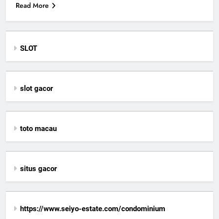
Read More
SLOT
slot gacor
toto macau
situs gacor
https://www.seiyo-estate.com/condominium