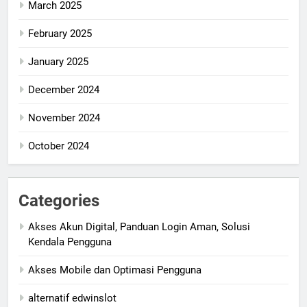
March 2025
February 2025
January 2025
December 2024
November 2024
October 2024
Categories
Akses Akun Digital, Panduan Login Aman, Solusi
Kendala Pengguna
Akses Mobile dan Optimasi Pengguna
alternatif edwinslot