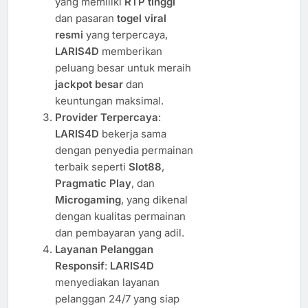
yang memiliki
RTP tinggi
dan pasaran
togel viral
resmi
yang terpercaya,
LARIS4D
memberikan
peluang besar untuk meraih
jackpot besar
dan
keuntungan maksimal.
Provider Terpercaya
:
LARIS4D
bekerja sama
dengan penyedia permainan
terbaik seperti
Slot88
,
Pragmatic Play
, dan
Microgaming
, yang dikenal
dengan kualitas permainan
dan pembayaran yang adil.
Layanan Pelanggan
Responsif
:
LARIS4D
menyediakan layanan
pelanggan 24/7 yang siap