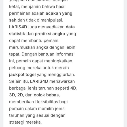
ketat, menjamin bahwa hasil
permainan adalah
acakan yang
sah
dan tidak dimanipulasi.
LARIS4D
juga menyediakan
data
statistik
dan
prediksi angka
yang
dapat membantu pemain
merumuskan angka dengan lebih
tepat. Dengan bantuan informasi
ini, pemain dapat meningkatkan
peluang mereka untuk meraih
jackpot togel
yang menggiurkan.
Selain itu,
LARIS4D
menawarkan
berbagai jenis taruhan seperti
4D
,
3D
,
2D
, dan
colok bebas
,
memberikan fleksibilitas bagi
pemain dalam memilih jenis
taruhan yang sesuai dengan
strategi mereka.