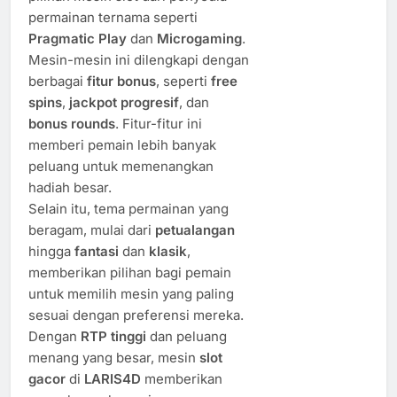
permainan ternama seperti
Pragmatic Play
dan
Microgaming
.
Mesin-mesin ini dilengkapi dengan
berbagai
fitur bonus
, seperti
free
spins
,
jackpot progresif
, dan
bonus rounds
. Fitur-fitur ini
memberi pemain lebih banyak
peluang untuk memenangkan
hadiah besar.
Selain itu, tema permainan yang
beragam, mulai dari
petualangan
hingga
fantasi
dan
klasik
,
memberikan pilihan bagi pemain
untuk memilih mesin yang paling
sesuai dengan preferensi mereka.
Dengan
RTP tinggi
dan peluang
menang yang besar, mesin
slot
gacor
di
LARIS4D
memberikan