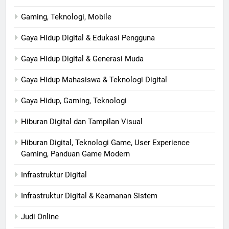
Gaming, Teknologi, Mobile
Gaya Hidup Digital & Edukasi Pengguna
Gaya Hidup Digital & Generasi Muda
Gaya Hidup Mahasiswa & Teknologi Digital
Gaya Hidup, Gaming, Teknologi
Hiburan Digital dan Tampilan Visual
Hiburan Digital, Teknologi Game, User Experience
Gaming, Panduan Game Modern
Infrastruktur Digital
Infrastruktur Digital & Keamanan Sistem
Judi Online