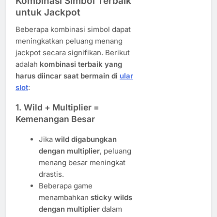
Kombinasi Simbol Terbaik
untuk Jackpot
Beberapa kombinasi simbol dapat
meningkatkan peluang menang
jackpot secara signifikan. Berikut
adalah
kombinasi terbaik yang
harus diincar saat bermain di
ular
slot
:
1. Wild + Multiplier =
Kemenangan Besar
Jika
wild digabungkan
dengan multiplier
, peluang
menang besar meningkat
drastis.
Beberapa game
menambahkan
sticky wilds
dengan multiplier
dalam