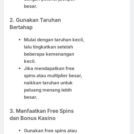
besar.
2. Gunakan Taruhan
Bertahap
Mulai dengan taruhan kecil,
lalu tingkatkan setelah
beberapa kemenangan
kecil.
Jika mendapatkan free
spins atau multiplier besar,
naikkan taruhan untuk
peluang menang lebih
besar.
3. Manfaatkan Free Spins
dan Bonus Kasino
Gunakan free spins atau