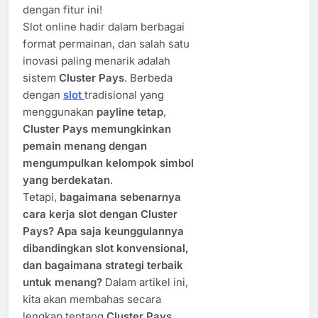
dengan fitur ini!
Slot online hadir dalam berbagai
format permainan, dan salah satu
inovasi paling menarik adalah
sistem
Cluster Pays
. Berbeda
dengan
slot
tradisional yang
menggunakan
payline tetap
,
Cluster Pays memungkinkan
pemain menang dengan
mengumpulkan kelompok simbol
yang berdekatan
.
Tetapi,
bagaimana sebenarnya
cara kerja slot dengan Cluster
Pays? Apa saja keunggulannya
dibandingkan slot konvensional,
dan bagaimana strategi terbaik
untuk menang?
Dalam artikel ini,
kita akan membahas secara
lengkap tentang
Cluster Pays