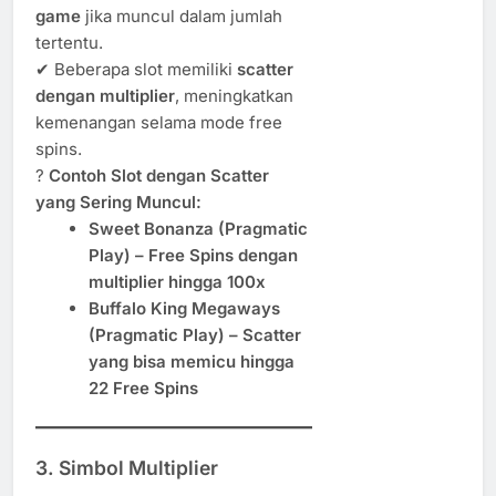
game
jika muncul dalam jumlah
tertentu.
✔ Beberapa slot memiliki
scatter
dengan multiplier
, meningkatkan
kemenangan selama mode free
spins.
?
Contoh Slot dengan Scatter
yang Sering Muncul:
Sweet Bonanza (Pragmatic
Play) – Free Spins dengan
multiplier hingga 100x
Buffalo King Megaways
(Pragmatic Play) – Scatter
yang bisa memicu hingga
22 Free Spins
3. Simbol Multiplier