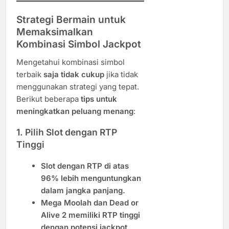
Strategi Bermain untuk
Memaksimalkan
Kombinasi Simbol Jackpot
Mengetahui kombinasi simbol
terbaik
saja tidak cukup
jika tidak
menggunakan strategi yang tepat.
Berikut beberapa
tips untuk
meningkatkan peluang menang
:
1. Pilih Slot dengan RTP
Tinggi
Slot dengan RTP di atas
96% lebih menguntungkan
dalam jangka panjang.
Mega Moolah dan Dead or
Alive 2 memiliki RTP tinggi
dengan potensi jackpot