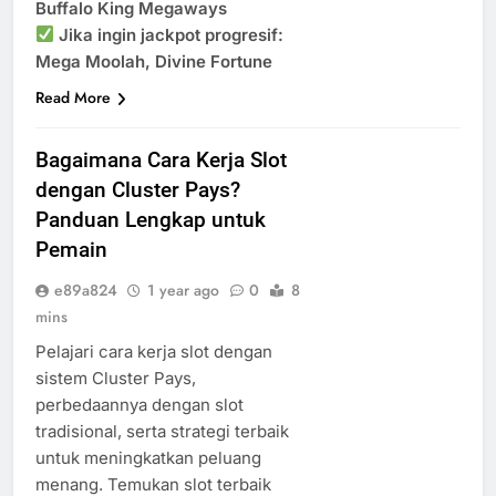
Buffalo King Megaways
Jika ingin jackpot progresif:
Mega Moolah, Divine Fortune
Read More
Bagaimana Cara Kerja Slot
dengan Cluster Pays?
Panduan Lengkap untuk
Pemain
e89a824
1 year ago
0
8
mins
Pelajari cara kerja slot dengan
sistem Cluster Pays,
perbedaannya dengan slot
tradisional, serta strategi terbaik
untuk meningkatkan peluang
menang. Temukan slot terbaik