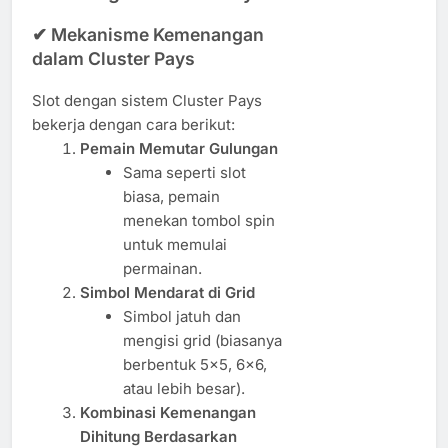
✔ Mekanisme Kemenangan
dalam Cluster Pays
Slot dengan sistem Cluster Pays
bekerja dengan cara berikut:
Pemain Memutar Gulungan
Sama seperti slot
biasa, pemain
menekan tombol spin
untuk memulai
permainan.
Simbol Mendarat di Grid
Simbol jatuh dan
mengisi grid (biasanya
berbentuk 5×5, 6×6,
atau lebih besar).
Kombinasi Kemenangan
Dihitung Berdasarkan