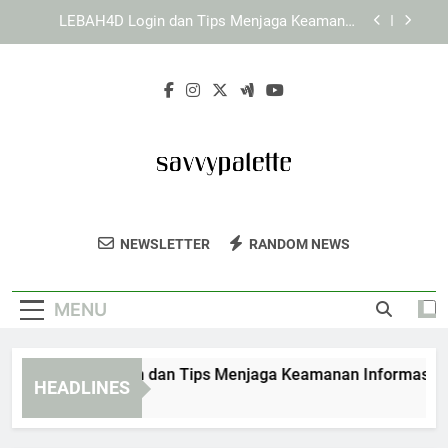
Skip
Login KAYA787 dan Tips Menjaga Keamanan
to
Akun
content
Cara Menjaga Keamanan Perangkat sebelum
Membuka KAYA787 Login
EDWINSLOT Login dan Tips Menjaga Keamanan
Informasi Akun
LEBAH4D Login dan Tips Menjaga Keamanan
Informasi Akun
Login KAYA787 dan Tips Menjaga Keamanan
Akun
Savvy Palette
Inspirasi Desain Kreatif Dan Tips Dekorasi
Cara Menjaga Keamanan Perangkat sebelum
NEWSLETTER
RANDOM NEWS
Membuka KAYA787 Login
Rumah Dari Savvy Palette. Solusi Untuk
Rumah Impian Anda.
MENU
WINSLOT Login dan Tips Menjaga Keamanan Informasi Akun
HEADLINES
Weeks Ago