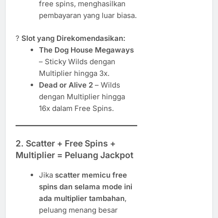
free spins, menghasilkan
pembayaran yang luar biasa.
?
Slot yang Direkomendasikan:
The Dog House Megaways
– Sticky Wilds dengan
Multiplier hingga 3x.
Dead or Alive 2
– Wilds
dengan Multiplier hingga
16x dalam Free Spins.
2. Scatter + Free Spins +
Multiplier = Peluang Jackpot
Jika
scatter memicu free
spins dan selama mode ini
ada multiplier tambahan
,
peluang menang besar