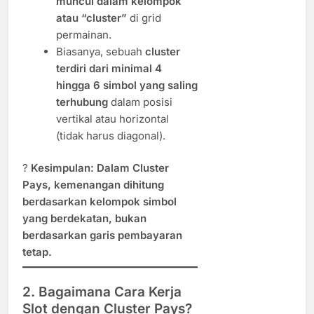
muncul dalam kelompok
atau “cluster”
di grid
permainan.
Biasanya, sebuah
cluster
terdiri dari minimal 4
hingga 6 simbol yang saling
terhubung
dalam posisi
vertikal atau horizontal
(tidak harus diagonal).
?
Kesimpulan:
Dalam Cluster
Pays, kemenangan dihitung
berdasarkan kelompok simbol
yang berdekatan, bukan
berdasarkan garis pembayaran
tetap.
2. Bagaimana Cara Kerja
Slot dengan Cluster Pays?