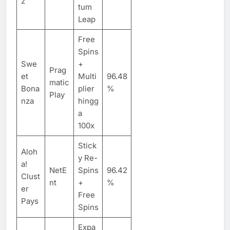
z
tum
Leap
Free
Spins
Swe
+
Prag
et
Multi
96.48
matic
Bona
plier
%
Play
nza
hingg
a
100x
Stick
Aloh
y Re-
a!
NetE
Spins
96.42
Clust
nt
+
%
er
Free
Pays
Spins
Expa