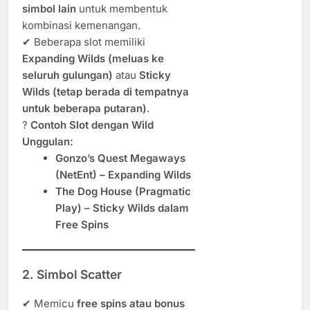
simbol lain
untuk membentuk
kombinasi kemenangan.
✔ Beberapa slot memiliki
Expanding Wilds (meluas ke
seluruh gulungan)
atau
Sticky
Wilds (tetap berada di tempatnya
untuk beberapa putaran)
.
?
Contoh Slot dengan Wild
Unggulan:
Gonzo’s Quest Megaways
(NetEnt) – Expanding Wilds
The Dog House (Pragmatic
Play) – Sticky Wilds dalam
Free Spins
2. Simbol Scatter
✔ Memicu
free spins atau bonus