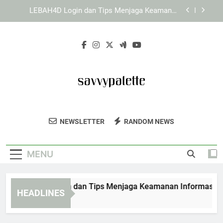
Skip
Login KAYA787 dan Tips Menjaga Keamanan
to
Akun
content
Cara Menjaga Keamanan Perangkat sebelum
Membuka KAYA787 Login
EDWINSLOT Login dan Tips Menjaga Keamanan
Informasi Akun
LEBAH4D Login dan Tips Menjaga Keamanan
Informasi Akun
Login KAYA787 dan Tips Menjaga Keamanan
Akun
Savvy Palette
Inspirasi Desain Kreatif Dan Tips Dekorasi
Cara Menjaga Keamanan Perangkat sebelum
NEWSLETTER
RANDOM NEWS
Membuka KAYA787 Login
Rumah Dari Savvy Palette. Solusi Untuk
Rumah Impian Anda.
MENU
WINSLOT Login dan Tips Menjaga Keamanan Informasi Akun
HEADLINES
Weeks Ago