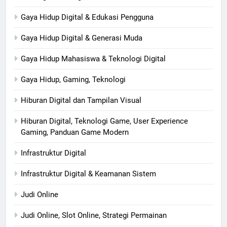
Gaya Hidup Digital & Edukasi Pengguna
Gaya Hidup Digital & Generasi Muda
Gaya Hidup Mahasiswa & Teknologi Digital
Gaya Hidup, Gaming, Teknologi
Hiburan Digital dan Tampilan Visual
Hiburan Digital, Teknologi Game, User Experience
Gaming, Panduan Game Modern
Infrastruktur Digital
Infrastruktur Digital & Keamanan Sistem
Judi Online
Judi Online, Slot Online, Strategi Permainan