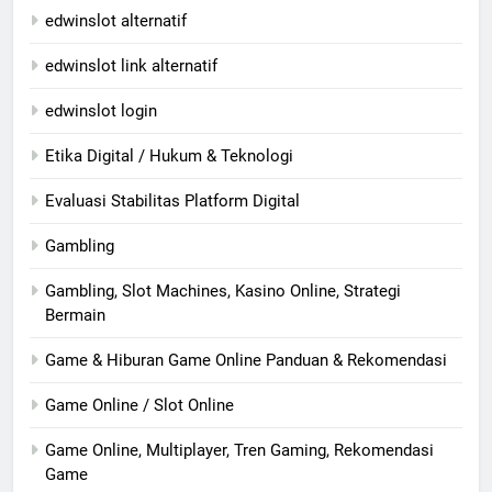
edwinslot alternatif
edwinslot link alternatif
edwinslot login
Etika Digital / Hukum & Teknologi
Evaluasi Stabilitas Platform Digital
Gambling
Gambling, Slot Machines, Kasino Online, Strategi
Bermain
Game & Hiburan Game Online Panduan & Rekomendasi
Game Online / Slot Online
Game Online, Multiplayer, Tren Gaming, Rekomendasi
Game