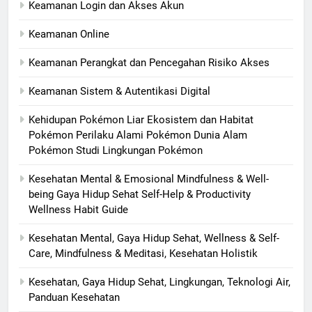
Keamanan Login dan Akses Akun
Keamanan Online
Keamanan Perangkat dan Pencegahan Risiko Akses
Keamanan Sistem & Autentikasi Digital
Kehidupan Pokémon Liar Ekosistem dan Habitat
Pokémon Perilaku Alami Pokémon Dunia Alam
Pokémon Studi Lingkungan Pokémon
Kesehatan Mental & Emosional Mindfulness & Well-
being Gaya Hidup Sehat Self-Help & Productivity
Wellness Habit Guide
Kesehatan Mental, Gaya Hidup Sehat, Wellness & Self-
Care, Mindfulness & Meditasi, Kesehatan Holistik
Kesehatan, Gaya Hidup Sehat, Lingkungan, Teknologi Air,
Panduan Kesehatan