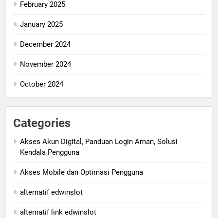
February 2025
January 2025
December 2024
November 2024
October 2024
Categories
Akses Akun Digital, Panduan Login Aman, Solusi
Kendala Pengguna
Akses Mobile dan Optimasi Pengguna
alternatif edwinslot
alternatif link edwinslot