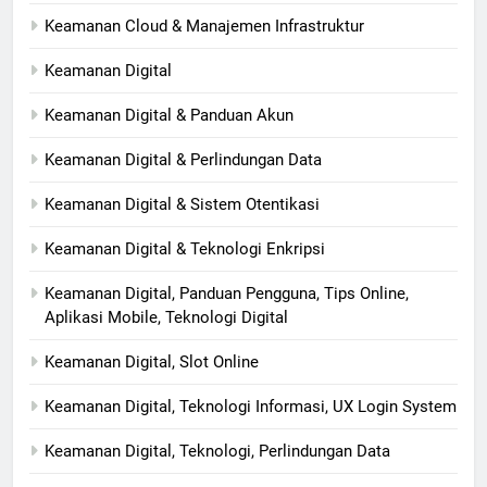
Keamanan Cloud & Manajemen Infrastruktur
Keamanan Digital
Keamanan Digital & Panduan Akun
Keamanan Digital & Perlindungan Data
Keamanan Digital & Sistem Otentikasi
Keamanan Digital & Teknologi Enkripsi
Keamanan Digital, Panduan Pengguna, Tips Online,
Aplikasi Mobile, Teknologi Digital
Keamanan Digital, Slot Online
Keamanan Digital, Teknologi Informasi, UX Login System
Keamanan Digital, Teknologi, Perlindungan Data