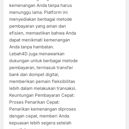
kemenangan Anda tanpa harus
menunggu lama. Platform ini
menyediakan berbagai metode
pembayaran yang aman dan
efisien, memastikan bahwa Anda
dapat menikmati kemenangan
Anda tanpa hambatan.
Lebah4D juga menawarkan
dukungan untuk berbagai metode
pembayaran, termasuk transfer
bank dan dompet digital,
memberikan pemain fleksibilitas
lebih dalam melakukan transaksi.
Keuntungan Pembayaran Cepat:
Proses Penarikan Cepat:
Penarikan kemenangan diproses
dengan cepat, memberi Anda
kepuasan lebih segera setelah