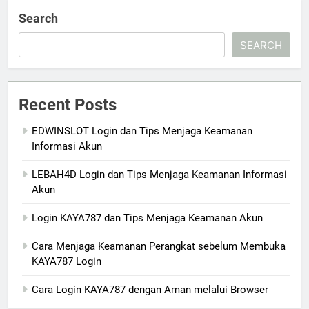
Search
SEARCH
Recent Posts
EDWINSLOT Login dan Tips Menjaga Keamanan
Informasi Akun
LEBAH4D Login dan Tips Menjaga Keamanan Informasi
Akun
Login KAYA787 dan Tips Menjaga Keamanan Akun
Cara Menjaga Keamanan Perangkat sebelum Membuka
KAYA787 Login
Cara Login KAYA787 dengan Aman melalui Browser