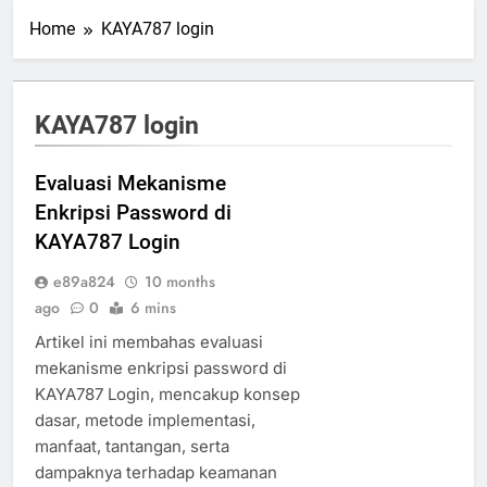
Home
KAYA787 login
KAYA787 login
Evaluasi Mekanisme
Enkripsi Password di
KAYA787 Login
e89a824
10 months
ago
0
6 mins
Artikel ini membahas evaluasi
mekanisme enkripsi password di
KAYA787 Login, mencakup konsep
dasar, metode implementasi,
manfaat, tantangan, serta
dampaknya terhadap keamanan