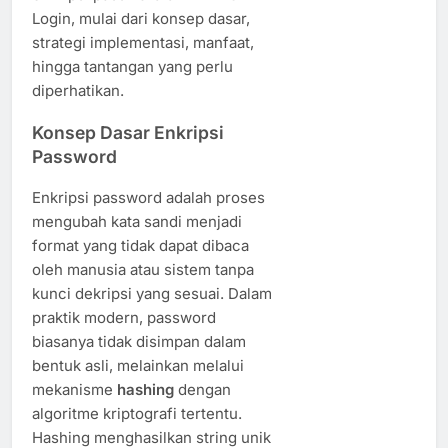
Login, mulai dari konsep dasar,
strategi implementasi, manfaat,
hingga tantangan yang perlu
diperhatikan.
Konsep Dasar Enkripsi
Password
Enkripsi password adalah proses
mengubah kata sandi menjadi
format yang tidak dapat dibaca
oleh manusia atau sistem tanpa
kunci dekripsi yang sesuai. Dalam
praktik modern, password
biasanya tidak disimpan dalam
bentuk asli, melainkan melalui
mekanisme
hashing
dengan
algoritme kriptografi tertentu.
Hashing menghasilkan string unik