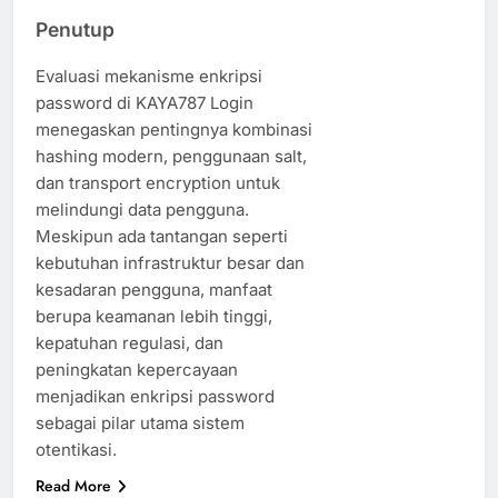
Penutup
Evaluasi mekanisme enkripsi
password di KAYA787 Login
menegaskan pentingnya kombinasi
hashing modern, penggunaan salt,
dan transport encryption untuk
melindungi data pengguna.
Meskipun ada tantangan seperti
kebutuhan infrastruktur besar dan
kesadaran pengguna, manfaat
berupa keamanan lebih tinggi,
kepatuhan regulasi, dan
peningkatan kepercayaan
menjadikan enkripsi password
sebagai pilar utama sistem
otentikasi.
Read More