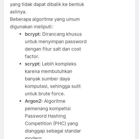
yang tidak dapat dibalik ke bentuk
aslinya.
Beberapa algoritme yang umum
digunakan meliputi:
bcrypt:
Dirancang khusus
untuk menyimpan password
dengan fitur salt dan cost
factor.
scrypt:
Lebih kompleks
karena membutuhkan
banyak sumber daya
komputasi, sehingga sulit
untuk brute force.
Argon2:
Algoritme
pemenang kompetisi
Password Hashing
Competition (PHC) yang
dianggap sebagai standar
modern.