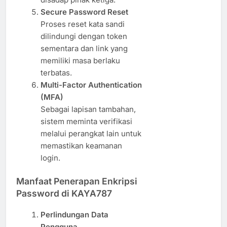
Secure Password Reset
Proses reset kata sandi
dilindungi dengan token
sementara dan link yang
memiliki masa berlaku
terbatas.
Multi-Factor Authentication
(MFA)
Sebagai lapisan tambahan,
sistem meminta verifikasi
melalui perangkat lain untuk
memastikan keamanan
login.
Manfaat Penerapan Enkripsi
Password di KAYA787
Perlindungan Data
Pengguna