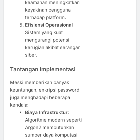
keamanan meningkatkan
keyakinan pengguna
terhadap platform.
Efisiensi Operasional
Sistem yang kuat
mengurangi potensi
kerugian akibat serangan
siber.
Tantangan Implementasi
Meski memberikan banyak
keuntungan, enkripsi password
juga menghadapi beberapa
kendala:
Biaya Infrastruktur:
Algoritme modern seperti
Argon2 membutuhkan
sumber daya komputasi