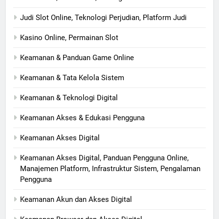
Judi Slot Online, Teknologi Perjudian, Platform Judi
Kasino Online, Permainan Slot
Keamanan & Panduan Game Online
Keamanan & Tata Kelola Sistem
Keamanan & Teknologi Digital
Keamanan Akses & Edukasi Pengguna
Keamanan Akses Digital
Keamanan Akses Digital, Panduan Pengguna Online,
Manajemen Platform, Infrastruktur Sistem, Pengalaman
Pengguna
Keamanan Akun dan Akses Digital