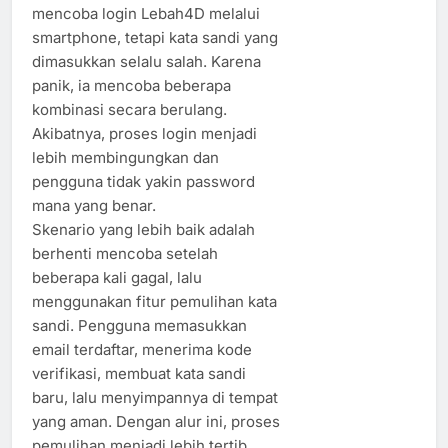
mencoba login Lebah4D melalui
smartphone, tetapi kata sandi yang
dimasukkan selalu salah. Karena
panik, ia mencoba beberapa
kombinasi secara berulang.
Akibatnya, proses login menjadi
lebih membingungkan dan
pengguna tidak yakin password
mana yang benar.
Skenario yang lebih baik adalah
berhenti mencoba setelah
beberapa kali gagal, lalu
menggunakan fitur pemulihan kata
sandi. Pengguna memasukkan
email terdaftar, menerima kode
verifikasi, membuat kata sandi
baru, lalu menyimpannya di tempat
yang aman. Dengan alur ini, proses
pemulihan menjadi lebih tertib.