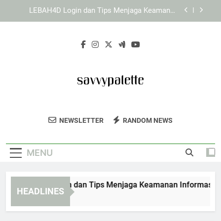
Skip
Login KAYA787 dan Tips Menjaga Keamanan
to
Akun
content
Cara Menjaga Keamanan Perangkat sebelum
Membuka KAYA787 Login
EDWINSLOT Login dan Tips Menjaga Keamanan
Informasi Akun
LEBAH4D Login dan Tips Menjaga Keamanan
Informasi Akun
Login KAYA787 dan Tips Menjaga Keamanan
Akun
Savvy Palette
Inspirasi Desain Kreatif Dan Tips Dekorasi
Cara Menjaga Keamanan Perangkat sebelum
NEWSLETTER
RANDOM NEWS
Membuka KAYA787 Login
Rumah Dari Savvy Palette. Solusi Untuk
Rumah Impian Anda.
MENU
DWINSLOT Login dan Tips Menjaga Keamanan Informasi Akun
HEADLINES
Weeks Ago