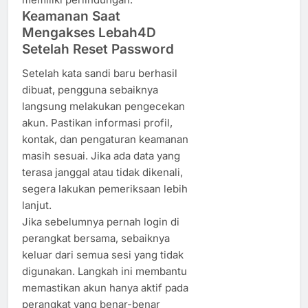
Keamanan Saat
Mengakses Lebah4D
Setelah Reset Password
Setelah kata sandi baru berhasil
dibuat, pengguna sebaiknya
langsung melakukan pengecekan
akun. Pastikan informasi profil,
kontak, dan pengaturan keamanan
masih sesuai. Jika ada data yang
terasa janggal atau tidak dikenali,
segera lakukan pemeriksaan lebih
lanjut.
Jika sebelumnya pernah login di
perangkat bersama, sebaiknya
keluar dari semua sesi yang tidak
digunakan. Langkah ini membantu
memastikan akun hanya aktif pada
perangkat yang benar-benar