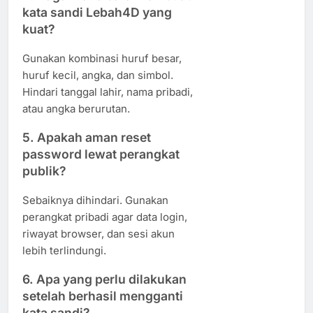
kata sandi Lebah4D yang
kuat?
Gunakan kombinasi huruf besar,
huruf kecil, angka, dan simbol.
Hindari tanggal lahir, nama pribadi,
atau angka berurutan.
5. Apakah aman reset
password lewat perangkat
publik?
Sebaiknya dihindari. Gunakan
perangkat pribadi agar data login,
riwayat browser, dan sesi akun
lebih terlindungi.
6. Apa yang perlu dilakukan
setelah berhasil mengganti
kata sandi?