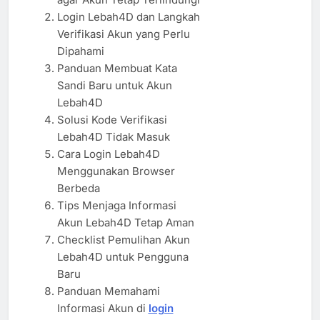
Login Lebah4D dan Langkah
Verifikasi Akun yang Perlu
Dipahami
Panduan Membuat Kata
Sandi Baru untuk Akun
Lebah4D
Solusi Kode Verifikasi
Lebah4D Tidak Masuk
Cara Login Lebah4D
Menggunakan Browser
Berbeda
Tips Menjaga Informasi
Akun Lebah4D Tetap Aman
Checklist Pemulihan Akun
Lebah4D untuk Pengguna
Baru
Panduan Memahami
Informasi Akun di
login