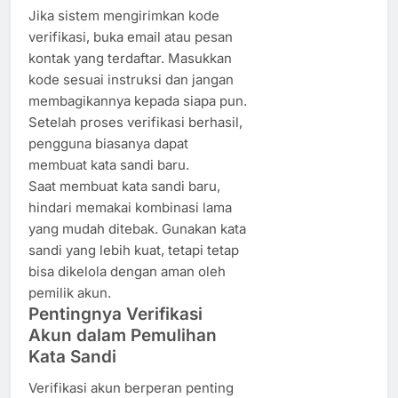
Jika sistem mengirimkan kode
verifikasi, buka email atau pesan
kontak yang terdaftar. Masukkan
kode sesuai instruksi dan jangan
membagikannya kepada siapa pun.
Setelah proses verifikasi berhasil,
pengguna biasanya dapat
membuat kata sandi baru.
Saat membuat kata sandi baru,
hindari memakai kombinasi lama
yang mudah ditebak. Gunakan kata
sandi yang lebih kuat, tetapi tetap
bisa dikelola dengan aman oleh
pemilik akun.
Pentingnya Verifikasi
Akun dalam Pemulihan
Kata Sandi
Verifikasi akun berperan penting