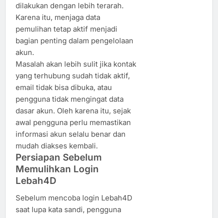
dilakukan dengan lebih terarah.
Karena itu, menjaga data
pemulihan tetap aktif menjadi
bagian penting dalam pengelolaan
akun.
Masalah akan lebih sulit jika kontak
yang terhubung sudah tidak aktif,
email tidak bisa dibuka, atau
pengguna tidak mengingat data
dasar akun. Oleh karena itu, sejak
awal pengguna perlu memastikan
informasi akun selalu benar dan
mudah diakses kembali.
Persiapan Sebelum
Memulihkan Login
Lebah4D
Sebelum mencoba login Lebah4D
saat lupa kata sandi, pengguna