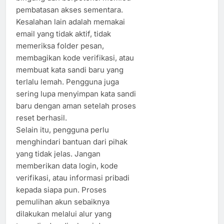
pembatasan akses sementara.
Kesalahan lain adalah memakai
email yang tidak aktif, tidak
memeriksa folder pesan,
membagikan kode verifikasi, atau
membuat kata sandi baru yang
terlalu lemah. Pengguna juga
sering lupa menyimpan kata sandi
baru dengan aman setelah proses
reset berhasil.
Selain itu, pengguna perlu
menghindari bantuan dari pihak
yang tidak jelas. Jangan
memberikan data login, kode
verifikasi, atau informasi pribadi
kepada siapa pun. Proses
pemulihan akun sebaiknya
dilakukan melalui alur yang