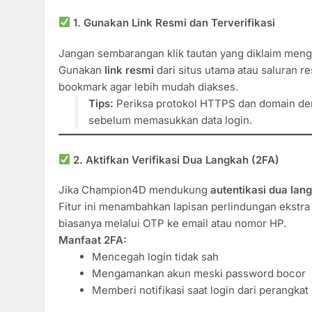
1. Gunakan Link Resmi dan Terverifikasi
Jangan sembarangan klik tautan yang diklaim men
Gunakan
link resmi
dari situs utama atau saluran r
bookmark agar lebih mudah diakses.
Tips:
Periksa protokol HTTPS dan domain deng
sebelum memasukkan data login.
2. Aktifkan Verifikasi Dua Langkah (2FA)
Jika Champion4D mendukung
autentikasi dua lan
Fitur ini menambahkan lapisan perlindungan ekstra
biasanya melalui OTP ke email atau nomor HP.
Manfaat 2FA:
Mencegah login tidak sah
Mengamankan akun meski password bocor
Memberi notifikasi saat login dari perangkat