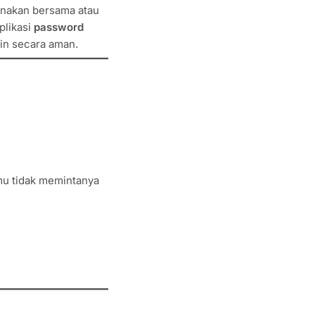
nakan bersama atau
plikasi
password
in secara aman.
mu tidak memintanya