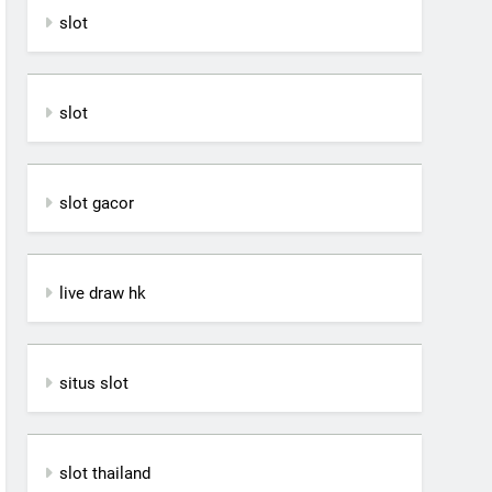
slot
slot
slot gacor
live draw hk
situs slot
slot thailand