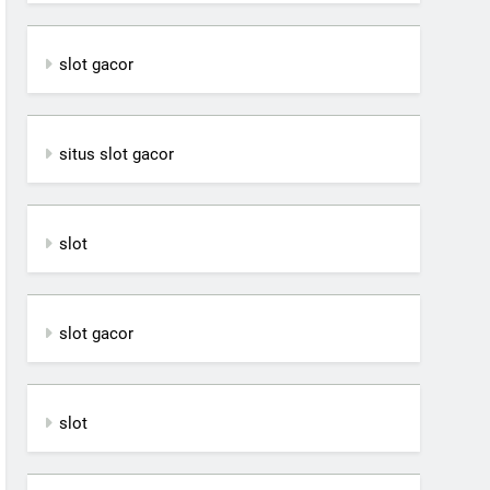
slot gacor
situs slot gacor
slot
slot gacor
slot