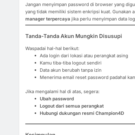
Jangan menyimpan password di browser yang digu
yang tidak memiliki sistem enkripsi kuat. Gunakan a
manager terpercaya
jika perlu menyimpan data log
Tanda-Tanda Akun Mungkin Disusupi
Waspadai hal-hal berikut:
Ada login dari lokasi atau perangkat asing
Kamu tiba-tiba logout sendiri
Data akun berubah tanpa izin
Menerima email reset password padahal ka
Jika mengalami hal di atas, segera:
Ubah password
Logout dari semua perangkat
Hubungi dukungan resmi Champion4D
Kesimpulan