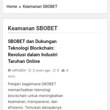
Home
Keamanan SBOBET
Keamanan SBOBET
SBOBET dan Dukungan
Teknologi Blockchain:
Revolusi dalam Industri
Taruhan Online
e89a824
2 years ago
0
6
mins
Pelajari bagaimana SBOBET
memanfaatkan teknologi
blockchain untuk meningkatkan
keamanan, transparansi, dan
efisiensi. Temukan dampaknya