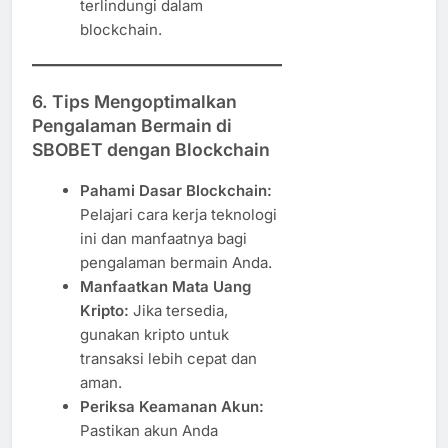
terlindungi dalam
blockchain.
6.
Tips Mengoptimalkan
Pengalaman Bermain di
SBOBET dengan Blockchain
Pahami Dasar Blockchain:
Pelajari cara kerja teknologi
ini dan manfaatnya bagi
pengalaman bermain Anda.
Manfaatkan Mata Uang
Kripto:
Jika tersedia,
gunakan kripto untuk
transaksi lebih cepat dan
aman.
Periksa Keamanan Akun:
Pastikan akun Anda