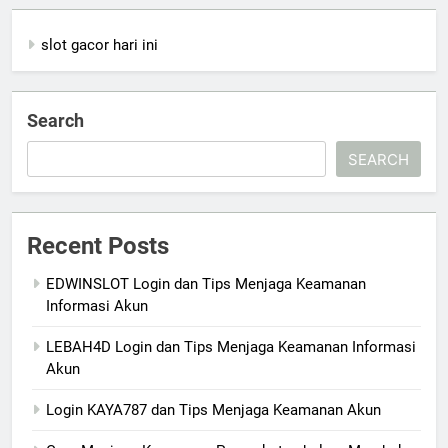
slot gacor hari ini
Search
SEARCH
Recent Posts
EDWINSLOT Login dan Tips Menjaga Keamanan
Informasi Akun
LEBAH4D Login dan Tips Menjaga Keamanan Informasi
Akun
Login KAYA787 dan Tips Menjaga Keamanan Akun