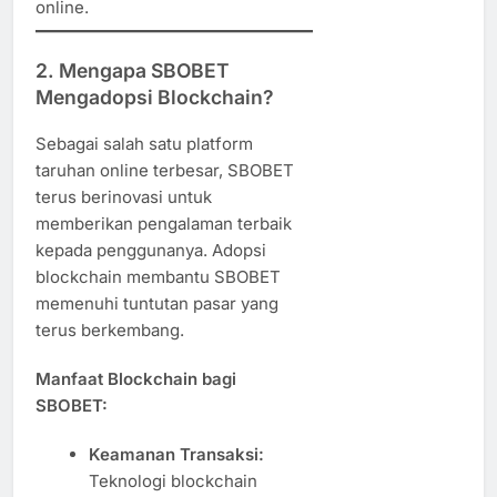
online.
2.
Mengapa SBOBET
Mengadopsi Blockchain?
Sebagai salah satu platform
taruhan online terbesar, SBOBET
terus berinovasi untuk
memberikan pengalaman terbaik
kepada penggunanya. Adopsi
blockchain membantu SBOBET
memenuhi tuntutan pasar yang
terus berkembang.
Manfaat Blockchain bagi
SBOBET:
Keamanan Transaksi:
Teknologi blockchain