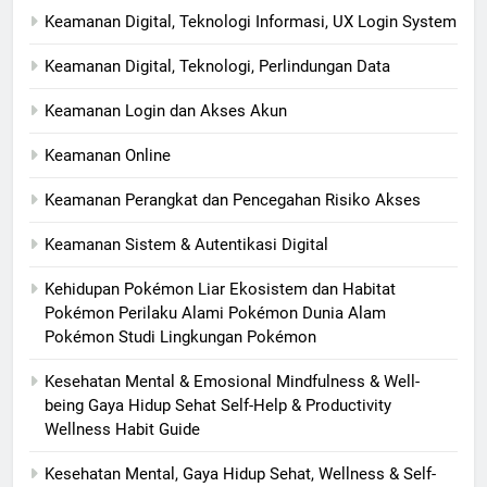
Keamanan Digital, Teknologi Informasi, UX Login System
Keamanan Digital, Teknologi, Perlindungan Data
Keamanan Login dan Akses Akun
Keamanan Online
Keamanan Perangkat dan Pencegahan Risiko Akses
Keamanan Sistem & Autentikasi Digital
Kehidupan Pokémon Liar Ekosistem dan Habitat
Pokémon Perilaku Alami Pokémon Dunia Alam
Pokémon Studi Lingkungan Pokémon
Kesehatan Mental & Emosional Mindfulness & Well-
being Gaya Hidup Sehat Self-Help & Productivity
Wellness Habit Guide
Kesehatan Mental, Gaya Hidup Sehat, Wellness & Self-