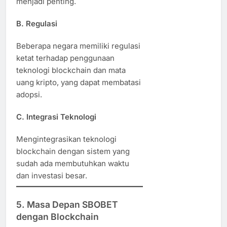
menjadi penting.
B. Regulasi
Beberapa negara memiliki regulasi
ketat terhadap penggunaan
teknologi blockchain dan mata
uang kripto, yang dapat membatasi
adopsi.
C. Integrasi Teknologi
Mengintegrasikan teknologi
blockchain dengan sistem yang
sudah ada membutuhkan waktu
dan investasi besar.
5.
Masa Depan SBOBET
dengan Blockchain