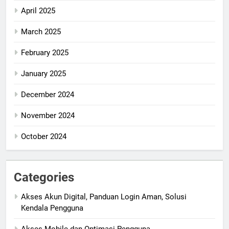
April 2025
March 2025
February 2025
January 2025
December 2024
November 2024
October 2024
Categories
Akses Akun Digital, Panduan Login Aman, Solusi
Kendala Pengguna
Akses Mobile dan Optimasi Pengguna