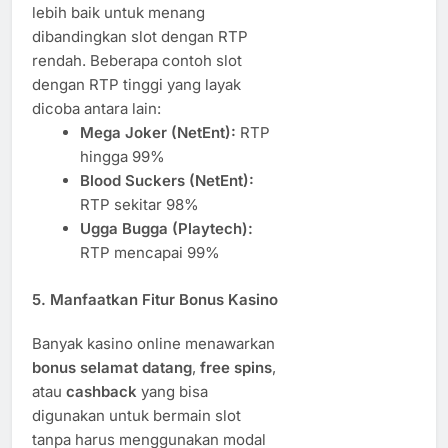
lebih baik untuk menang
dibandingkan slot dengan RTP
rendah. Beberapa contoh slot
dengan RTP tinggi yang layak
dicoba antara lain:
Mega Joker (NetEnt):
RTP
hingga 99%
Blood Suckers (NetEnt):
RTP sekitar 98%
Ugga Bugga (Playtech):
RTP mencapai 99%
5. Manfaatkan Fitur Bonus Kasino
Banyak kasino online menawarkan
bonus selamat datang
,
free spins
,
atau
cashback
yang bisa
digunakan untuk bermain slot
tanpa harus menggunakan modal