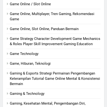
Game Online / Slot Online
Game Online, Multiplayer, Tren Gaming, Rekomendasi
Game
Game Online, Slot Online, Panduan Bermain
Game Strategy Character Development Game Mechanics
& Roles Player Skill Improvement Gaming Education
Game Technology
Game, Hiburan, Teknologi
Gaming & Esports Strategi Permainan Pengembangan
Keterampilan Tutorial Game Online Mental & Konsistensi
Bermain
Gaming & Technology
Gaming, Kesehatan Mental, Pengembangan Diri,