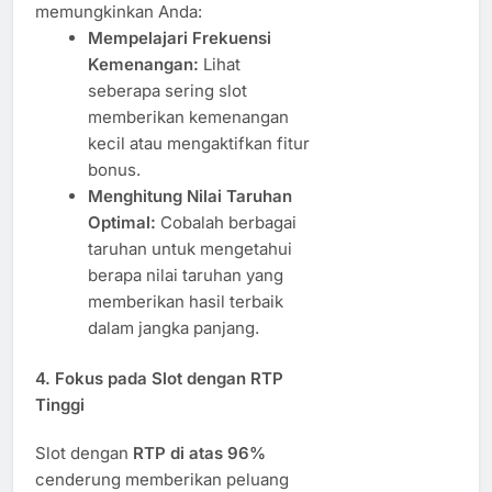
memungkinkan Anda:
Mempelajari Frekuensi
Kemenangan:
Lihat
seberapa sering slot
memberikan kemenangan
kecil atau mengaktifkan fitur
bonus.
Menghitung Nilai Taruhan
Optimal:
Cobalah berbagai
taruhan untuk mengetahui
berapa nilai taruhan yang
memberikan hasil terbaik
dalam jangka panjang.
4. Fokus pada Slot dengan RTP
Tinggi
Slot dengan
RTP di atas 96%
cenderung memberikan peluang