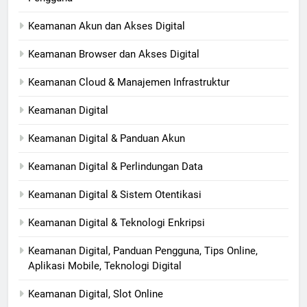
Keamanan Akun dan Akses Digital
Keamanan Browser dan Akses Digital
Keamanan Cloud & Manajemen Infrastruktur
Keamanan Digital
Keamanan Digital & Panduan Akun
Keamanan Digital & Perlindungan Data
Keamanan Digital & Sistem Otentikasi
Keamanan Digital & Teknologi Enkripsi
Keamanan Digital, Panduan Pengguna, Tips Online,
Aplikasi Mobile, Teknologi Digital
Keamanan Digital, Slot Online