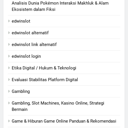
Analisis Dunia Pokémon Interaksi Makhluk & Alam
Ekosistem dalam Fiksi
edwinslot
edwinslot alternatif
edwinslot link alternatif
edwinslot login
Etika Digital / Hukum & Teknologi
Evaluasi Stabilitas Platform Digital
Gambling
Gambling, Slot Machines, Kasino Online, Strategi
Bermain
Game & Hiburan Game Online Panduan & Rekomendasi