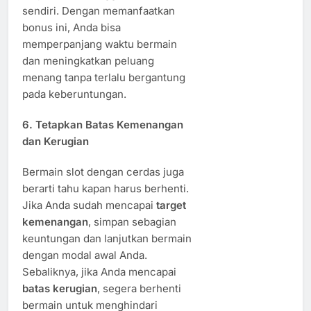
sendiri. Dengan memanfaatkan
bonus ini, Anda bisa
memperpanjang waktu bermain
dan meningkatkan peluang
menang tanpa terlalu bergantung
pada keberuntungan.
6. Tetapkan Batas Kemenangan
dan Kerugian
Bermain slot dengan cerdas juga
berarti tahu kapan harus berhenti.
Jika Anda sudah mencapai
target
kemenangan
, simpan sebagian
keuntungan dan lanjutkan bermain
dengan modal awal Anda.
Sebaliknya, jika Anda mencapai
batas kerugian
, segera berhenti
bermain untuk menghindari