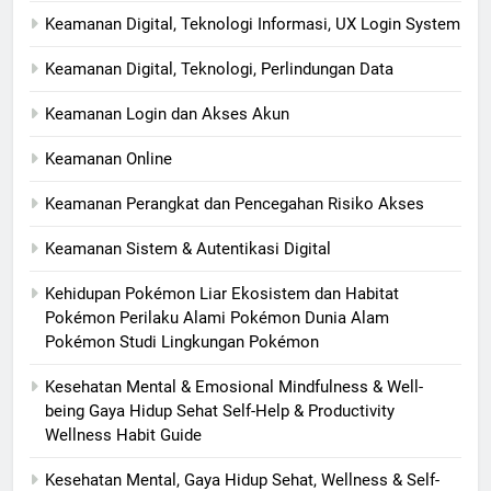
Keamanan Digital, Teknologi Informasi, UX Login System
Keamanan Digital, Teknologi, Perlindungan Data
Keamanan Login dan Akses Akun
Keamanan Online
Keamanan Perangkat dan Pencegahan Risiko Akses
Keamanan Sistem & Autentikasi Digital
Kehidupan Pokémon Liar Ekosistem dan Habitat
Pokémon Perilaku Alami Pokémon Dunia Alam
Pokémon Studi Lingkungan Pokémon
Kesehatan Mental & Emosional Mindfulness & Well-
being Gaya Hidup Sehat Self-Help & Productivity
Wellness Habit Guide
Kesehatan Mental, Gaya Hidup Sehat, Wellness & Self-