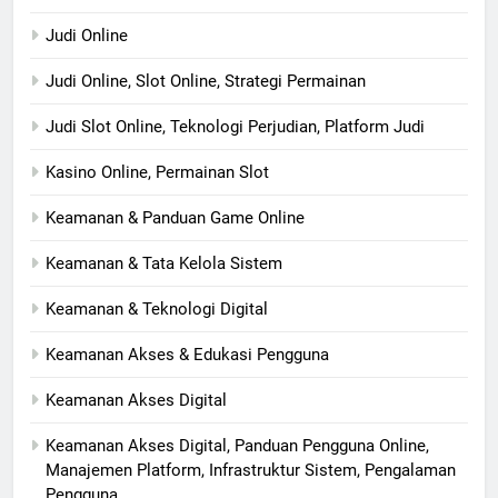
Judi Online
Judi Online, Slot Online, Strategi Permainan
Judi Slot Online, Teknologi Perjudian, Platform Judi
Kasino Online, Permainan Slot
Keamanan & Panduan Game Online
Keamanan & Tata Kelola Sistem
Keamanan & Teknologi Digital
Keamanan Akses & Edukasi Pengguna
Keamanan Akses Digital
Keamanan Akses Digital, Panduan Pengguna Online,
Manajemen Platform, Infrastruktur Sistem, Pengalaman
Pengguna