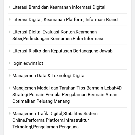
Literasi Brand dan Keamanan Informasi Digital
Literasi Digital, Keamanan Platform, Informasi Brand
Literasi Digital,Evaluasi Konten,Keamanan
Siber,Perlindungan Konsumen,Etika Informasi
Literasi Risiko dan Keputusan Bertanggung Jawab
login edwinslot
Manajemen Data & Teknologi Digital
Manajemen Modal dan Taruhan Tips Bermain Lebah4D
Strategi Pemain Pemula Pengalaman Bermain Aman
Optimalkan Peluang Menang
Manajemen Trafik Digital,Stabilitas Sistem
Online,Performa Platform,Infrastruktur
Teknologi,Pengalaman Pengguna