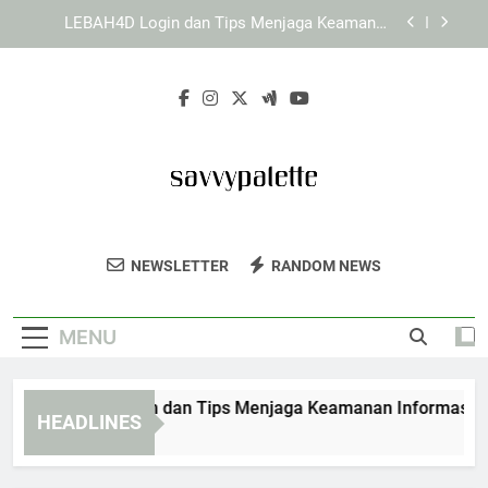
Skip
Login KAYA787 dan Tips Menjaga Keamanan
to
Akun
content
Cara Menjaga Keamanan Perangkat sebelum
Membuka KAYA787 Login
EDWINSLOT Login dan Tips Menjaga Keamanan
Informasi Akun
LEBAH4D Login dan Tips Menjaga Keamanan
Informasi Akun
Login KAYA787 dan Tips Menjaga Keamanan
Akun
Savvy Palette
Inspirasi Desain Kreatif Dan Tips Dekorasi
Cara Menjaga Keamanan Perangkat sebelum
NEWSLETTER
RANDOM NEWS
Membuka KAYA787 Login
Rumah Dari Savvy Palette. Solusi Untuk
Rumah Impian Anda.
MENU
DWINSLOT Login dan Tips Menjaga Keamanan Informasi Akun
HEADLINES
Weeks Ago