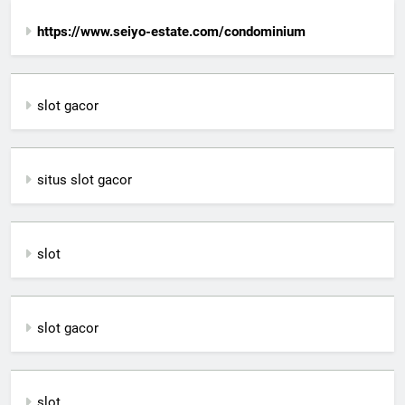
https://www.seiyo-estate.com/condominium
slot gacor
situs slot gacor
slot
slot gacor
slot