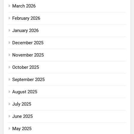
March 2026
February 2026
January 2026
December 2025
November 2025
October 2025
September 2025
August 2025
July 2025
June 2025
May 2025