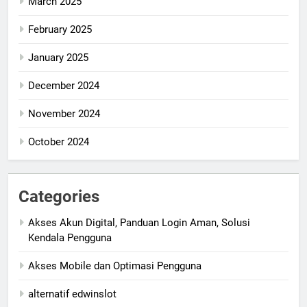
March 2025
February 2025
January 2025
December 2024
November 2024
October 2024
Categories
Akses Akun Digital, Panduan Login Aman, Solusi
Kendala Pengguna
Akses Mobile dan Optimasi Pengguna
alternatif edwinslot