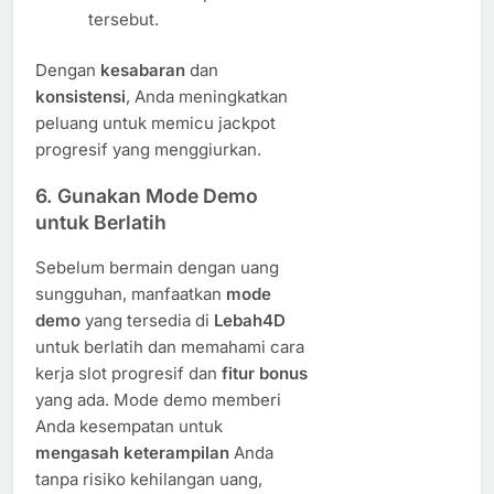
tersebut.
Dengan
kesabaran
dan
konsistensi
, Anda meningkatkan
peluang untuk memicu jackpot
progresif yang menggiurkan.
6.
Gunakan Mode Demo
untuk Berlatih
Sebelum bermain dengan uang
sungguhan, manfaatkan
mode
demo
yang tersedia di
Lebah4D
untuk berlatih dan memahami cara
kerja slot progresif dan
fitur bonus
yang ada. Mode demo memberi
Anda kesempatan untuk
mengasah keterampilan
Anda
tanpa risiko kehilangan uang,