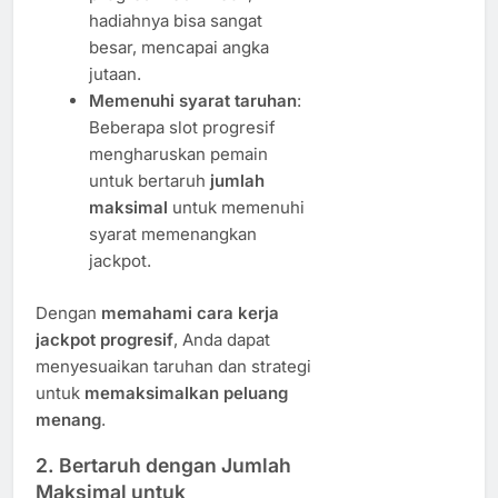
hadiahnya bisa sangat
besar, mencapai angka
jutaan.
Memenuhi syarat taruhan
:
Beberapa slot progresif
mengharuskan pemain
untuk bertaruh
jumlah
maksimal
untuk memenuhi
syarat memenangkan
jackpot.
Dengan
memahami cara kerja
jackpot progresif
, Anda dapat
menyesuaikan taruhan dan strategi
untuk
memaksimalkan peluang
menang
.
2.
Bertaruh dengan Jumlah
Maksimal untuk