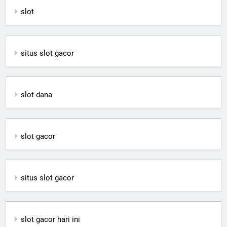
slot
situs slot gacor
slot dana
slot gacor
situs slot gacor
slot gacor hari ini