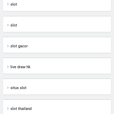
slot
slot
slot gacor
live draw hk
situs slot
slot thailand