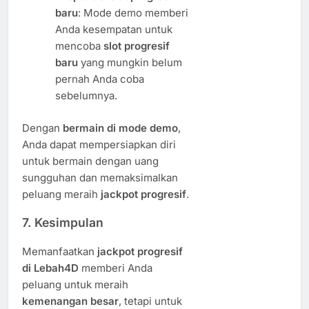
baru
: Mode demo memberi
Anda kesempatan untuk
mencoba
slot progresif
baru
yang mungkin belum
pernah Anda coba
sebelumnya.
Dengan
bermain di mode demo
,
Anda dapat mempersiapkan diri
untuk bermain dengan uang
sungguhan dan memaksimalkan
peluang meraih
jackpot progresif
.
7.
Kesimpulan
Memanfaatkan
jackpot progresif
di Lebah4D
memberi Anda
peluang untuk meraih
kemenangan besar
, tetapi untuk