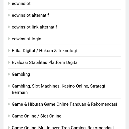
edwinslot
edwinslot alternatif
edwinslot link alternatif
edwinslot login
Etika Digital / Hukum & Teknologi
Evaluasi Stabilitas Platform Digital
Gambling
Gambling, Slot Machines, Kasino Online, Strategi
Bermain
Game & Hiburan Game Online Panduan & Rekomendasi
Game Online / Slot Online
Game Online, Multiplayer, Tren Gaming, Rekomendasi