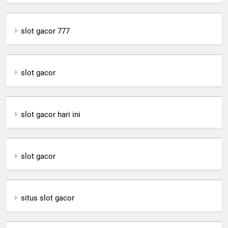
slot gacor 777
slot gacor
slot gacor hari ini
slot gacor
situs slot gacor