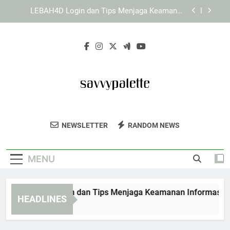
Skip
Login KAYA787 dan Tips Menjaga Keamanan
to
Akun
content
Cara Menjaga Keamanan Perangkat sebelum
Membuka KAYA787 Login
EDWINSLOT Login dan Tips Menjaga Keamanan
Informasi Akun
LEBAH4D Login dan Tips Menjaga Keamanan
Informasi Akun
Login KAYA787 dan Tips Menjaga Keamanan
Akun
Savvy Palette
Inspirasi Desain Kreatif Dan Tips Dekorasi
Cara Menjaga Keamanan Perangkat sebelum
NEWSLETTER
RANDOM NEWS
Membuka KAYA787 Login
Rumah Dari Savvy Palette. Solusi Untuk
Rumah Impian Anda.
MENU
DWINSLOT Login dan Tips Menjaga Keamanan Informasi Akun
HEADLINES
Weeks Ago