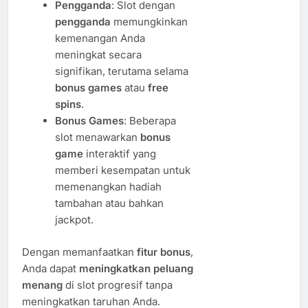
Pengganda
: Slot dengan
pengganda
memungkinkan
kemenangan Anda
meningkat secara
signifikan, terutama selama
bonus games
atau
free
spins
.
Bonus Games
: Beberapa
slot menawarkan
bonus
game
interaktif yang
memberi kesempatan untuk
memenangkan hadiah
tambahan atau bahkan
jackpot.
Dengan memanfaatkan
fitur bonus
,
Anda dapat
meningkatkan peluang
menang
di slot progresif tanpa
meningkatkan taruhan Anda.