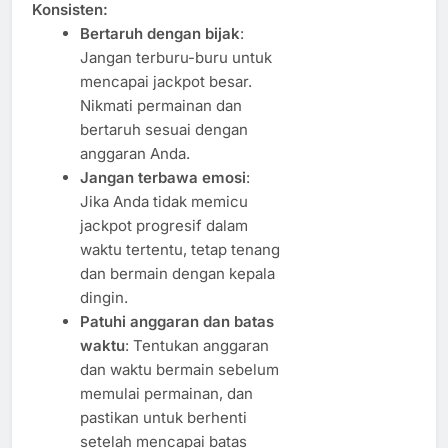
Konsisten:
Bertaruh dengan bijak
:
Jangan terburu-buru untuk
mencapai jackpot besar.
Nikmati permainan dan
bertaruh sesuai dengan
anggaran Anda.
Jangan terbawa emosi
:
Jika Anda tidak memicu
jackpot progresif dalam
waktu tertentu, tetap tenang
dan bermain dengan kepala
dingin.
Patuhi anggaran dan batas
waktu
: Tentukan anggaran
dan waktu bermain sebelum
memulai permainan, dan
pastikan untuk berhenti
setelah mencapai batas