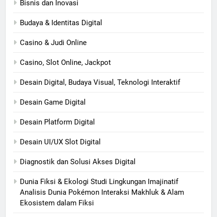
Bisnis dan Inovasi
Budaya & Identitas Digital
Casino & Judi Online
Casino, Slot Online, Jackpot
Desain Digital, Budaya Visual, Teknologi Interaktif
Desain Game Digital
Desain Platform Digital
Desain UI/UX Slot Digital
Diagnostik dan Solusi Akses Digital
Dunia Fiksi & Ekologi Studi Lingkungan Imajinatif
Analisis Dunia Pokémon Interaksi Makhluk & Alam
Ekosistem dalam Fiksi