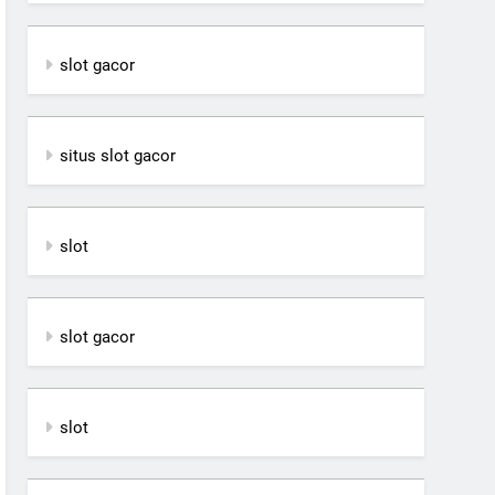
slot gacor
situs slot gacor
slot
slot gacor
slot