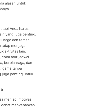
nda alasan untuk
ahnya.
tetapi Anda harus
ain yang juga penting,
keluarga dan teman.
 tetap menjaga
 aktivitas lain.
 coba atur jadwal
a, berolahraga, dan
ti game tanpa
 juga penting untuk
me
a menjadi motivasi
e dapat menyebabkan