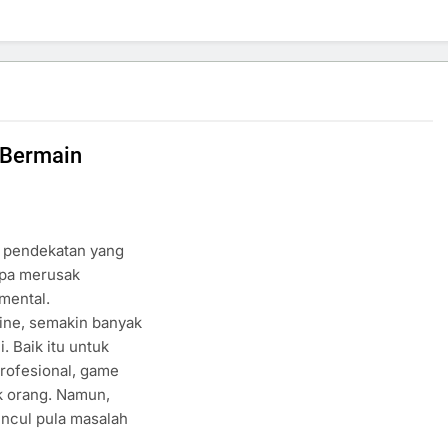
 Bermain
n pendekatan yang
npa merusak
mental.
ine, semakin banyak
. Baik itu untuk
profesional, game
ak orang. Namun,
ncul pula masalah