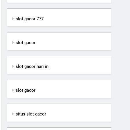
slot gacor 777
slot gacor
slot gacor hari ini
slot gacor
situs slot gacor