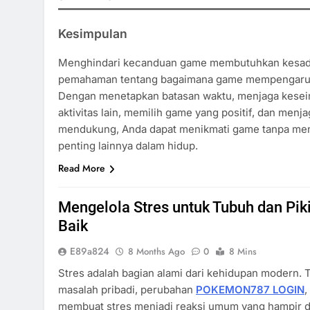
Kesimpulan
Menghindari kecanduan game membutuhkan kesadara
pemahaman tentang bagaimana game mempengaruh
Dengan menetapkan batasan waktu, menjaga kese
aktivitas lain, memilih game yang positif, dan menj
mendukung, Anda dapat menikmati game tanpa me
penting lainnya dalam hidup.
Read More
Mengelola Stres untuk Tubuh dan Pik
Baik
E89a824
8 Months Ago
0
8 Mins
Stres adalah bagian alami dari kehidupan modern. 
masalah pribadi, perubahan
POKEMON787 LOGIN
,
membuat stres menjadi reaksi umum yang hampir d