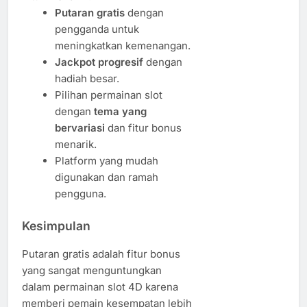
Putaran gratis
dengan
pengganda untuk
meningkatkan kemenangan.
Jackpot progresif
dengan
hadiah besar.
Pilihan permainan slot
dengan
tema yang
bervariasi
dan fitur bonus
menarik.
Platform yang mudah
digunakan dan ramah
pengguna.
Kesimpulan
Putaran gratis adalah fitur bonus
yang sangat menguntungkan
dalam permainan slot 4D karena
memberi pemain kesempatan lebih