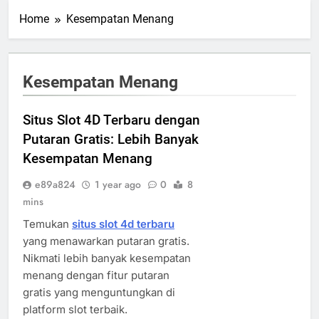
Home
Kesempatan Menang
Kesempatan Menang
Situs Slot 4D Terbaru dengan
Putaran Gratis: Lebih Banyak
Kesempatan Menang
e89a824
1 year ago
0
8
mins
Temukan
situs slot 4d terbaru
yang menawarkan putaran gratis.
Nikmati lebih banyak kesempatan
menang dengan fitur putaran
gratis yang menguntungkan di
platform slot terbaik.