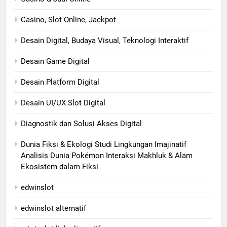
Casino, Slot Online, Jackpot
Desain Digital, Budaya Visual, Teknologi Interaktif
Desain Game Digital
Desain Platform Digital
Desain UI/UX Slot Digital
Diagnostik dan Solusi Akses Digital
Dunia Fiksi & Ekologi Studi Lingkungan Imajinatif
Analisis Dunia Pokémon Interaksi Makhluk & Alam
Ekosistem dalam Fiksi
edwinslot
edwinslot alternatif