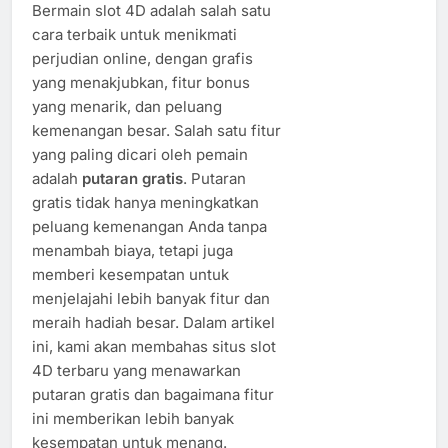
Bermain slot 4D adalah salah satu
cara terbaik untuk menikmati
perjudian online, dengan grafis
yang menakjubkan, fitur bonus
yang menarik, dan peluang
kemenangan besar. Salah satu fitur
yang paling dicari oleh pemain
adalah
putaran gratis
. Putaran
gratis tidak hanya meningkatkan
peluang kemenangan Anda tanpa
menambah biaya, tetapi juga
memberi kesempatan untuk
menjelajahi lebih banyak fitur dan
meraih hadiah besar. Dalam artikel
ini, kami akan membahas situs slot
4D terbaru yang menawarkan
putaran gratis dan bagaimana fitur
ini memberikan lebih banyak
kesempatan untuk menang.