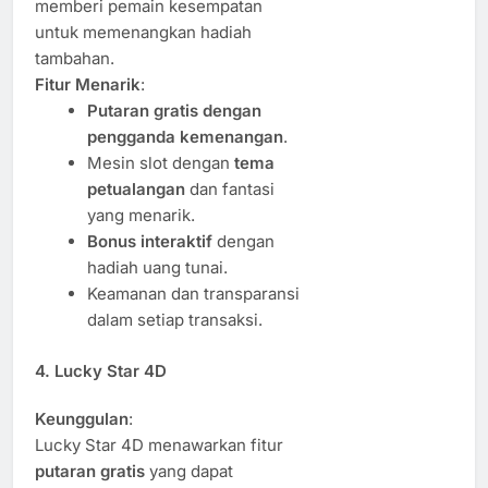
memberi pemain kesempatan
untuk memenangkan hadiah
tambahan.
Fitur Menarik
:
Putaran gratis dengan
pengganda kemenangan
.
Mesin slot dengan
tema
petualangan
dan fantasi
yang menarik.
Bonus interaktif
dengan
hadiah uang tunai.
Keamanan dan transparansi
dalam setiap transaksi.
4.
Lucky Star 4D
Keunggulan
:
Lucky Star 4D menawarkan fitur
putaran gratis
yang dapat