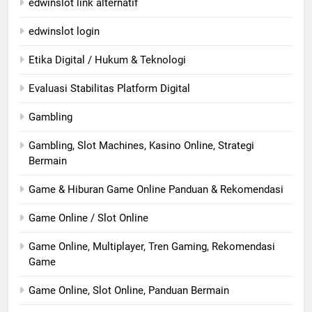
edwinslot link alternatif
edwinslot login
Etika Digital / Hukum & Teknologi
Evaluasi Stabilitas Platform Digital
Gambling
Gambling, Slot Machines, Kasino Online, Strategi
Bermain
Game & Hiburan Game Online Panduan & Rekomendasi
Game Online / Slot Online
Game Online, Multiplayer, Tren Gaming, Rekomendasi
Game
Game Online, Slot Online, Panduan Bermain