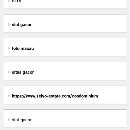
SLOT
slot gacor
toto macau
situs gacor
https://www.seiyo-estate.com/condominium
slot gacor