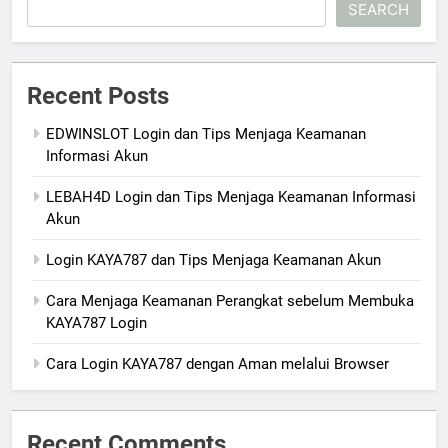
SEARCH
Recent Posts
EDWINSLOT Login dan Tips Menjaga Keamanan
Informasi Akun
LEBAH4D Login dan Tips Menjaga Keamanan Informasi
Akun
Login KAYA787 dan Tips Menjaga Keamanan Akun
Cara Menjaga Keamanan Perangkat sebelum Membuka
KAYA787 Login
Cara Login KAYA787 dengan Aman melalui Browser
Recent Comments