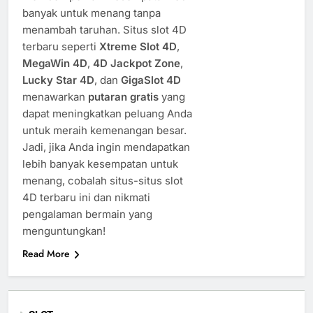
banyak untuk menang tanpa
menambah taruhan. Situs slot 4D
terbaru seperti
Xtreme Slot 4D
,
MegaWin 4D
,
4D Jackpot Zone
,
Lucky Star 4D
, dan
GigaSlot 4D
menawarkan
putaran gratis
yang
dapat meningkatkan peluang Anda
untuk meraih kemenangan besar.
Jadi, jika Anda ingin mendapatkan
lebih banyak kesempatan untuk
menang, cobalah situs-situs slot
4D terbaru ini dan nikmati
pengalaman bermain yang
menguntungkan!
Read More