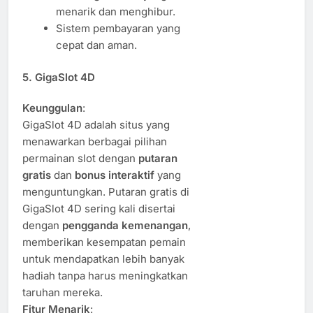
menarik dan menghibur.
Sistem pembayaran yang
cepat dan aman.
5.
GigaSlot 4D
Keunggulan
:
GigaSlot 4D adalah situs yang
menawarkan berbagai pilihan
permainan slot dengan
putaran
gratis
dan
bonus interaktif
yang
menguntungkan. Putaran gratis di
GigaSlot 4D sering kali disertai
dengan
pengganda kemenangan
,
memberikan kesempatan pemain
untuk mendapatkan lebih banyak
hadiah tanpa harus meningkatkan
taruhan mereka.
Fitur Menarik
: