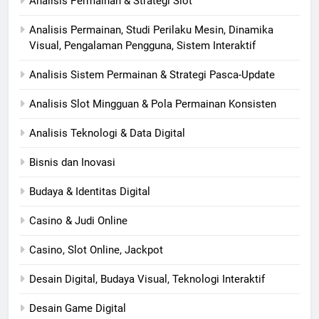
Analisis Permainan & Strategi Slot
Analisis Permainan, Studi Perilaku Mesin, Dinamika
Visual, Pengalaman Pengguna, Sistem Interaktif
Analisis Sistem Permainan & Strategi Pasca-Update
Analisis Slot Mingguan & Pola Permainan Konsisten
Analisis Teknologi & Data Digital
Bisnis dan Inovasi
Budaya & Identitas Digital
Casino & Judi Online
Casino, Slot Online, Jackpot
Desain Digital, Budaya Visual, Teknologi Interaktif
Desain Game Digital