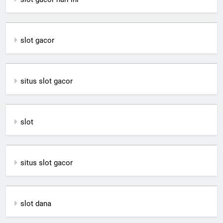
slot gacor
situs slot gacor
slot
situs slot gacor
slot dana