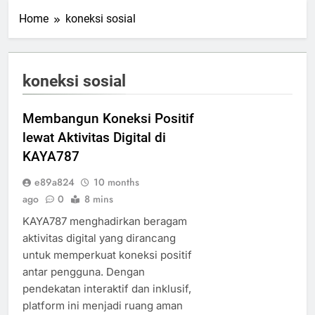
Home
koneksi sosial
koneksi sosial
Membangun Koneksi Positif
lewat Aktivitas Digital di
KAYA787
e89a824
10 months
ago
0
8 mins
KAYA787 menghadirkan beragam
aktivitas digital yang dirancang
untuk memperkuat koneksi positif
antar pengguna. Dengan
pendekatan interaktif dan inklusif,
platform ini menjadi ruang aman