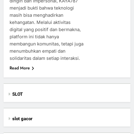
dingin dan impersonal, KAYA787
menjadi bukti bahwa teknologi
masih bisa menghadirkan
kehangatan. Melalui aktivitas
digital yang positif dan bermakna,
platform ini tidak hanya
membangun komunitas, tetapi juga
menumbuhkan empati dan
solidaritas dalam setiap interaksi.
Read More
SLOT
slot gacor