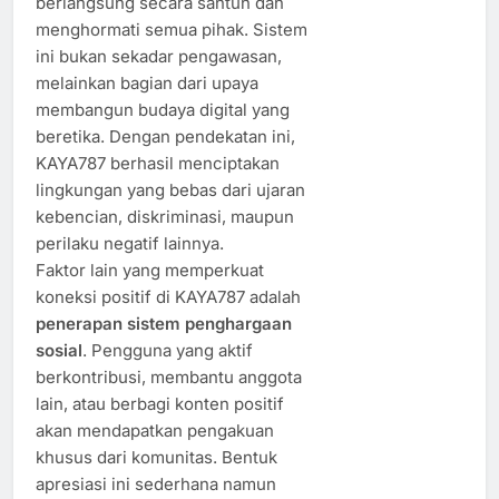
berlangsung secara santun dan
menghormati semua pihak. Sistem
ini bukan sekadar pengawasan,
melainkan bagian dari upaya
membangun budaya digital yang
beretika. Dengan pendekatan ini,
KAYA787 berhasil menciptakan
lingkungan yang bebas dari ujaran
kebencian, diskriminasi, maupun
perilaku negatif lainnya.
Faktor lain yang memperkuat
koneksi positif di KAYA787 adalah
penerapan sistem penghargaan
sosial
. Pengguna yang aktif
berkontribusi, membantu anggota
lain, atau berbagi konten positif
akan mendapatkan pengakuan
khusus dari komunitas. Bentuk
apresiasi ini sederhana namun