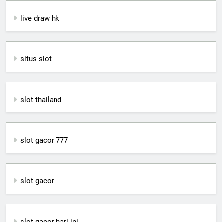
live draw hk
situs slot
slot thailand
slot gacor 777
slot gacor
slot gacor hari ini