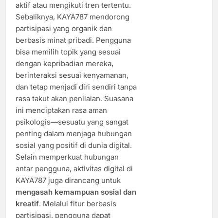
aktif atau mengikuti tren tertentu.
Sebaliknya, KAYA787 mendorong
partisipasi yang organik dan
berbasis minat pribadi. Pengguna
bisa memilih topik yang sesuai
dengan kepribadian mereka,
berinteraksi sesuai kenyamanan,
dan tetap menjadi diri sendiri tanpa
rasa takut akan penilaian. Suasana
ini menciptakan rasa aman
psikologis—sesuatu yang sangat
penting dalam menjaga hubungan
sosial yang positif di dunia digital.
Selain memperkuat hubungan
antar pengguna, aktivitas digital di
KAYA787 juga dirancang untuk
mengasah kemampuan sosial dan
kreatif
. Melalui fitur berbasis
partisipasi, pengguna dapat