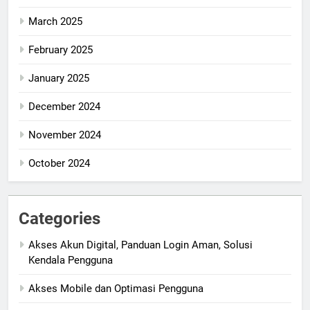
March 2025
February 2025
January 2025
December 2024
November 2024
October 2024
Categories
Akses Akun Digital, Panduan Login Aman, Solusi
Kendala Pengguna
Akses Mobile dan Optimasi Pengguna