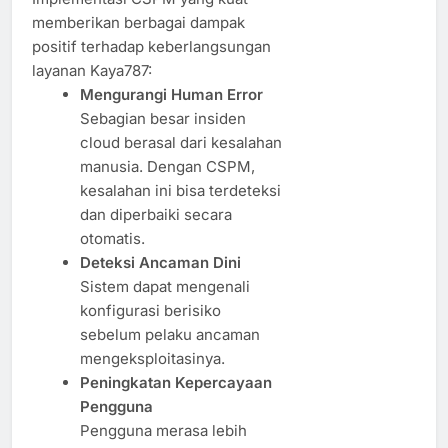
memberikan berbagai dampak
positif terhadap keberlangsungan
layanan Kaya787:
Mengurangi Human Error
Sebagian besar insiden
cloud berasal dari kesalahan
manusia. Dengan CSPM,
kesalahan ini bisa terdeteksi
dan diperbaiki secara
otomatis.
Deteksi Ancaman Dini
Sistem dapat mengenali
konfigurasi berisiko
sebelum pelaku ancaman
mengeksploitasinya.
Peningkatan Kepercayaan
Pengguna
Pengguna merasa lebih