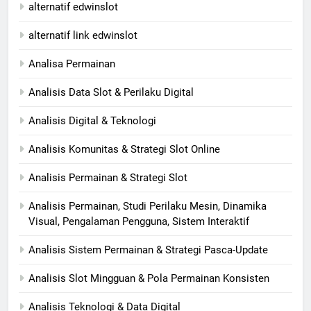
alternatif edwinslot
alternatif link edwinslot
Analisa Permainan
Analisis Data Slot & Perilaku Digital
Analisis Digital & Teknologi
Analisis Komunitas & Strategi Slot Online
Analisis Permainan & Strategi Slot
Analisis Permainan, Studi Perilaku Mesin, Dinamika
Visual, Pengalaman Pengguna, Sistem Interaktif
Analisis Sistem Permainan & Strategi Pasca-Update
Analisis Slot Mingguan & Pola Permainan Konsisten
Analisis Teknologi & Data Digital