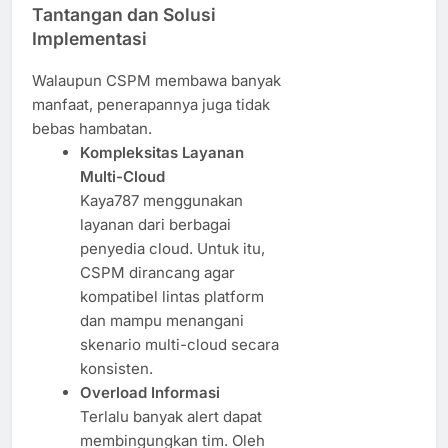
Tantangan dan Solusi
Implementasi
Walaupun CSPM membawa banyak
manfaat, penerapannya juga tidak
bebas hambatan.
Kompleksitas Layanan
Multi-Cloud
Kaya787 menggunakan
layanan dari berbagai
penyedia cloud. Untuk itu,
CSPM dirancang agar
kompatibel lintas platform
dan mampu menangani
skenario multi-cloud secara
konsisten.
Overload Informasi
Terlalu banyak alert dapat
membingungkan tim. Oleh