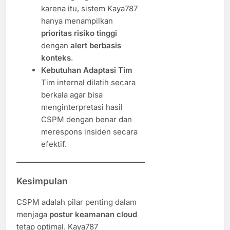
karena itu, sistem Kaya787
hanya menampilkan
prioritas risiko tinggi
dengan
alert berbasis
konteks
.
Kebutuhan Adaptasi Tim
Tim internal dilatih secara
berkala agar bisa
menginterpretasi hasil
CSPM dengan benar dan
merespons insiden secara
efektif.
Kesimpulan
CSPM adalah pilar penting dalam
menjaga
postur keamanan cloud
tetap optimal. Kaya787