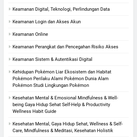
Keamanan Digital, Teknologi, Perlindungan Data
Keamanan Login dan Akses Akun
Keamanan Online
Keamanan Perangkat dan Pencegahan Risiko Akses
Keamanan Sistem & Autentikasi Digital
Kehidupan Pokémon Liar Ekosistem dan Habitat
Pokémon Perilaku Alami Pokémon Dunia Alam
Pokémon Studi Lingkungan Pokémon
Kesehatan Mental & Emosional Mindfulness & Well-
being Gaya Hidup Sehat Self-Help & Productivity
Wellness Habit Guide
Kesehatan Mental, Gaya Hidup Sehat, Wellness & Self-
Care, Mindfulness & Meditasi, Kesehatan Holistik