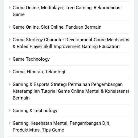
Game Online, Multiplayer, Tren Gaming, Rekomendasi
Game
Game Online, Slot Online, Panduan Bermain
Game Strategy Character Development Game Mechanics
& Roles Player Skill Improvement Gaming Education
Game Technology
Game, Hiburan, Teknologi
Gaming & Esports Strategi Permainan Pengembangan
Keterampilan Tutorial Game Online Mental & Konsistensi
Bermain
Gaming & Technology
Gaming, Kesehatan Mental, Pengembangan Diri,
Produktivitas, Tips Game