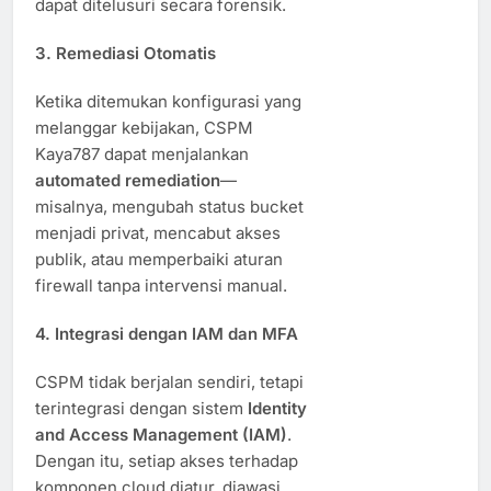
dapat ditelusuri secara forensik.
3.
Remediasi Otomatis
Ketika ditemukan konfigurasi yang
melanggar kebijakan, CSPM
Kaya787 dapat menjalankan
automated remediation
—
misalnya, mengubah status bucket
menjadi privat, mencabut akses
publik, atau memperbaiki aturan
firewall tanpa intervensi manual.
4.
Integrasi dengan IAM dan MFA
CSPM tidak berjalan sendiri, tetapi
terintegrasi dengan sistem
Identity
and Access Management (IAM)
.
Dengan itu, setiap akses terhadap
komponen cloud diatur, diawasi,