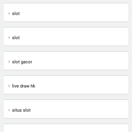
slot
slot
slot gacor
live draw hk
situs slot