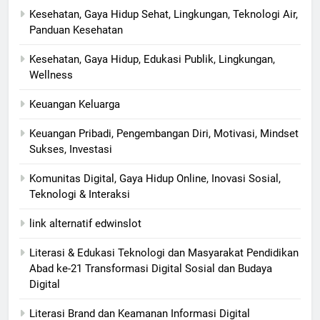
Kesehatan, Gaya Hidup Sehat, Lingkungan, Teknologi Air,
Panduan Kesehatan
Kesehatan, Gaya Hidup, Edukasi Publik, Lingkungan,
Wellness
Keuangan Keluarga
Keuangan Pribadi, Pengembangan Diri, Motivasi, Mindset
Sukses, Investasi
Komunitas Digital, Gaya Hidup Online, Inovasi Sosial,
Teknologi & Interaksi
link alternatif edwinslot
Literasi & Edukasi Teknologi dan Masyarakat Pendidikan
Abad ke-21 Transformasi Digital Sosial dan Budaya
Digital
Literasi Brand dan Keamanan Informasi Digital