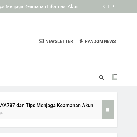
ps Menjaga Keamanan Informasi Akun
787 dan Tips Menjaga Keamanan Akun
kat sebelum Membuka KAYA787 Login
NEWSLETTER
RANDOM NEWS
ps Menjaga Keamanan Informasi Akun
ps Menjaga Keamanan Informasi Akun
lusi Untuk Rumah Impian Anda.
787 dan Tips Menjaga Keamanan Akun
kat sebelum Membuka KAYA787 Login
an Tips Menjaga Keamanan Akun
Cara Menjaga Keama
3 Weeks Ago