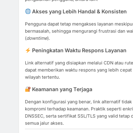
Akses yang Lebih Handal & Konsisten
Pengguna dapat tetap mengakses layanan meskipun
bermasalah, sehingga mengurangi frustrasi dan wakt
(
downtime
).
Peningkatan Waktu Respons Layanan
Link alternatif yang disiapkan melalui CDN atau rut
dapat memberikan waktu respons yang lebih cepat
wilayah tertentu.
Keamanan yang Terjaga
Dengan konfigurasi yang benar, link alternatif tidak
kompromi terhadap keamanan. Praktik seperti enkr
DNSSEC, serta sertifikat SSL/TLS yang valid tetap 
semua jalur akses.