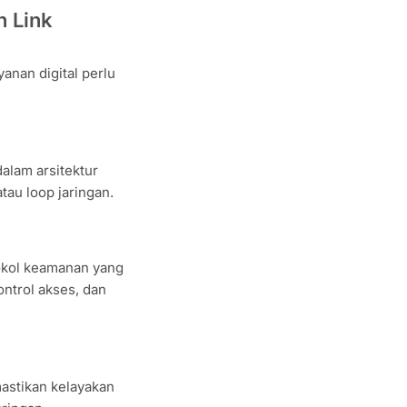
n Link
yanan digital perlu
dalam arsitektur
tau loop jaringan.
otokol keamanan yang
ntrol akses, dan
mastikan kelayakan