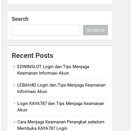
Search
SEARCH
Recent Posts
EDWINSLOT Login dan Tips Menjaga
Keamanan Informasi Akun
LEBAH4D Login dan Tips Menjaga Keamanan
Informasi Akun
Login KAYA787 dan Tips Menjaga Keamanan
Akun
Cara Menjaga Keamanan Perangkat sebelum
Membuka KAYA787 Login