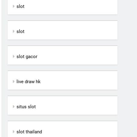
slot
slot
slot gacor
live draw hk
situs slot
slot thailand