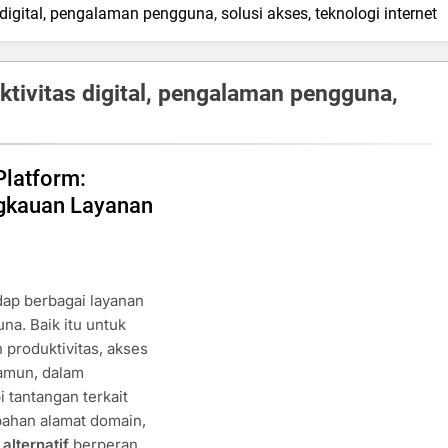
s digital, pengalaman pengguna, solusi akses, teknologi internet
nektivitas digital, pengalaman pengguna,
Platform:
ngkauan Layanan
dap berbagai layanan
na. Baik itu untuk
produktivitas, akses
Namun, dalam
 tantangan terkait
ubahan alamat domain,
 alternatif
berperan