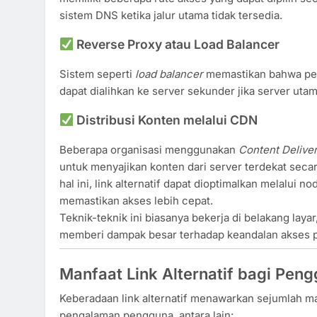
sistem DNS ketika jalur utama tidak tersedia.
Reverse Proxy atau Load Balancer
Sistem seperti
load balancer
memastikan bahwa pe
dapat dialihkan ke server sekunder jika server uta
Distribusi Konten melalui CDN
Beberapa organisasi menggunakan
Content Delive
untuk menyajikan konten dari server terdekat seca
hal ini, link alternatif dapat dioptimalkan melalui 
memastikan akses lebih cepat.
Teknik-teknik ini biasanya bekerja di belakang lay
memberi dampak besar terhadap keandalan akses 
Manfaat Link Alternatif bagi Pen
Keberadaan link alternatif menawarkan sejumlah ma
pengalaman pengguna, antara lain: