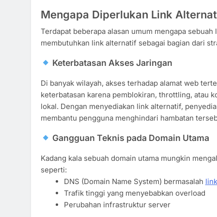
Mengapa Diperlukan Link Alternat
Terdapat beberapa alasan umum mengapa sebuah la
membutuhkan link alternatif sebagai bagian dari stra
Keterbatasan Akses Jaringan
Di banyak wilayah, akses terhadap alamat web tert
keterbatasan karena pemblokiran, throttling, atau k
lokal. Dengan menyediakan link alternatif, penyedi
membantu pengguna menghindari hambatan terseb
Gangguan Teknis pada Domain Utama
Kadang kala sebuah domain utama mungkin mengal
seperti:
DNS (Domain Name System) bermasalah
lin
Trafik tinggi yang menyebabkan overload
Perubahan infrastruktur server