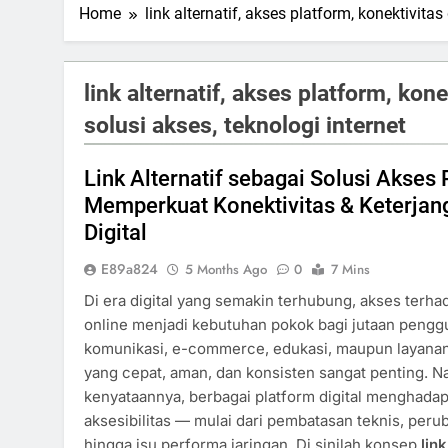
Home
link alternatif, akses platform, konektivita
link alternatif, akses platform, ko
solusi akses, teknologi internet
Link Alternatif sebagai Solusi Akses 
Memperkuat Konektivitas & Keterja
Digital
E89a824
5 Months Ago
0
7 Mins
Di era digital yang semakin terhubung, akses terha
online menjadi kebutuhan pokok bagi jutaan penggu
komunikasi, e-commerce, edukasi, maupun layanan 
yang cepat, aman, dan konsisten sangat penting. 
kenyataannya, berbagai platform digital menghadapi
aksesibilitas — mulai dari pembatasan teknis, per
hingga isu performa jaringan. Di sinilah konsep
link