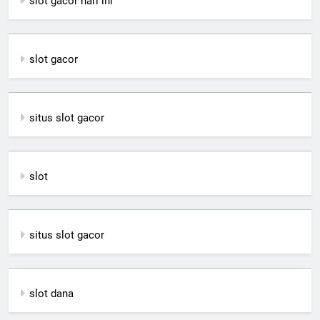
slot gacor hari ini
slot gacor
situs slot gacor
slot
situs slot gacor
slot dana