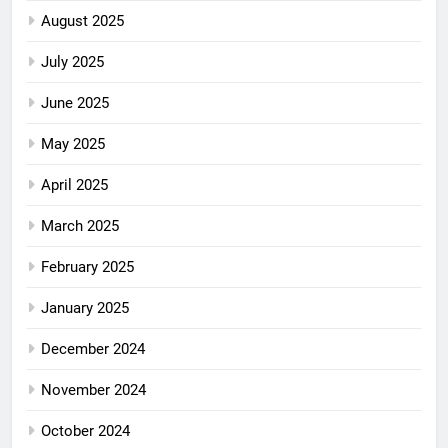
August 2025
July 2025
June 2025
May 2025
April 2025
March 2025
February 2025
January 2025
December 2024
November 2024
October 2024