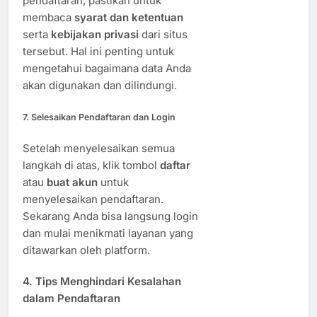
pendaftaran, pastikan untuk
membaca
syarat dan ketentuan
serta
kebijakan privasi
dari situs
tersebut. Hal ini penting untuk
mengetahui bagaimana data Anda
akan digunakan dan dilindungi.
7.
Selesaikan Pendaftaran dan Login
Setelah menyelesaikan semua
langkah di atas, klik tombol
daftar
atau
buat akun
untuk
menyelesaikan pendaftaran.
Sekarang Anda bisa langsung login
dan mulai menikmati layanan yang
ditawarkan oleh platform.
4.
Tips Menghindari Kesalahan
dalam Pendaftaran