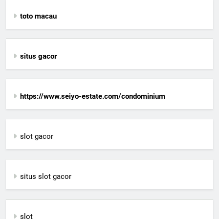
toto macau
situs gacor
https://www.seiyo-estate.com/condominium
slot gacor
situs slot gacor
slot