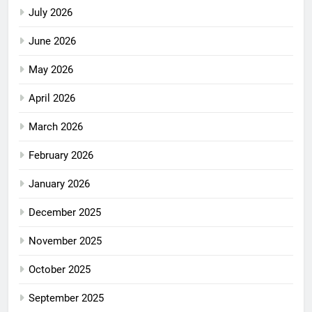
July 2026
June 2026
May 2026
April 2026
March 2026
February 2026
January 2026
December 2025
November 2025
October 2025
September 2025