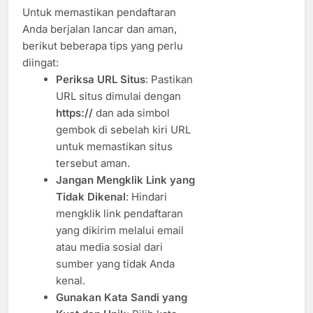
Untuk memastikan pendaftaran
Anda berjalan lancar dan aman,
berikut beberapa tips yang perlu
diingat:
Periksa URL Situs
: Pastikan
URL situs dimulai dengan
https://
dan ada simbol
gembok di sebelah kiri URL
untuk memastikan situs
tersebut aman.
Jangan Mengklik Link yang
Tidak Dikenal
: Hindari
mengklik link pendaftaran
yang dikirim melalui email
atau media sosial dari
sumber yang tidak Anda
kenal.
Gunakan Kata Sandi yang