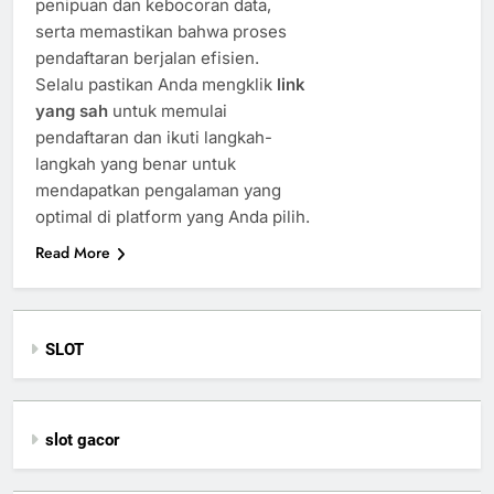
penipuan dan kebocoran data,
serta memastikan bahwa proses
pendaftaran berjalan efisien.
Selalu pastikan Anda mengklik
link
yang sah
untuk memulai
pendaftaran dan ikuti langkah-
langkah yang benar untuk
mendapatkan pengalaman yang
optimal di platform yang Anda pilih.
Read More
SLOT
slot gacor