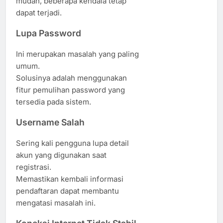
mudah, beberapa kendala tetap
dapat terjadi.
Lupa Password
Ini merupakan masalah yang paling
umum.
Solusinya adalah menggunakan
fitur pemulihan password yang
tersedia pada sistem.
Username Salah
Sering kali pengguna lupa detail
akun yang digunakan saat
registrasi.
Memastikan kembali informasi
pendaftaran dapat membantu
mengatasi masalah ini.