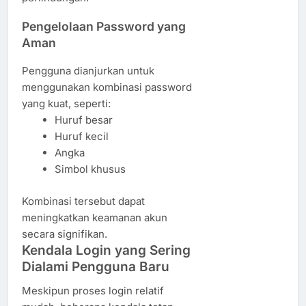
Pengelolaan Password yang
Aman
Pengguna dianjurkan untuk
menggunakan kombinasi password
yang kuat, seperti:
Huruf besar
Huruf kecil
Angka
Simbol khusus
Kombinasi tersebut dapat
meningkatkan keamanan akun
secara signifikan.
Kendala Login yang Sering
Dialami Pengguna Baru
Meskipun proses login relatif