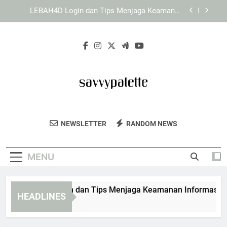
Skip
Login KAYA787 dan Tips Menjaga Keamanan
to
Akun
content
Cara Menjaga Keamanan Perangkat sebelum
Membuka KAYA787 Login
EDWINSLOT Login dan Tips Menjaga Keamanan
Informasi Akun
LEBAH4D Login dan Tips Menjaga Keamanan
Informasi Akun
Login KAYA787 dan Tips Menjaga Keamanan
Akun
Savvy Palette
Inspirasi Desain Kreatif Dan Tips Dekorasi
Cara Menjaga Keamanan Perangkat sebelum
NEWSLETTER
RANDOM NEWS
Membuka KAYA787 Login
Rumah Dari Savvy Palette. Solusi Untuk
Rumah Impian Anda.
MENU
DWINSLOT Login dan Tips Menjaga Keamanan Informasi Akun
HEADLINES
Weeks Ago