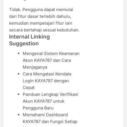
Tidak. Pengguna dapat memulai
dari fitur dasar terlebih dahulu,
kemudian mempelajari fitur lain
secara bertahap sesuai kebutuhan.
Internal Linking
Suggestion
Mengenal Sistem Keamanan
Akun KAYA787 dan Cara
Menjaganya
Cara Mengatasi Kendala
Login KAYA787 dengan
Cepat
Panduan Lengkap Verifikasi
Akun KAYA787 untuk
Pengguna Baru
Memahami Dashboard
KAYA787 dan Fungsi Setiap