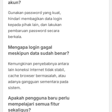
akun?
Gunakan password yang kuat,
hindari membagikan data login
kepada pihak lain, dan lakukan
pembaruan password secara
berkala.
Mengapa login gagal
meskipun data sudah benar?
Kemungkinan penyebabnya antara
lain koneksi internet tidak stabil,
cache browser bermasalah, atau
adanya gangguan sementara pada
sistem.
Apakah pengguna baru perlu
mempelajari semua fitur
sekaligus?