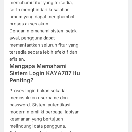
memahami fitur yang tersedia,
serta menghindari kesalahan
umum yang dapat menghambat
proses akses akun.
Dengan memahami sistem sejak
awal, pengguna dapat
memanfaatkan seluruh fitur yang
tersedia secara lebih efektif dan
efisien.
Mengapa Memahami
Sistem Login KAYA787 Itu
Penting?
Proses login bukan sekadar
memasukkan username dan
password. Sistem autentikasi
modern memiliki berbagai lapisan
keamanan yang bertujuan
melindungi data pengguna.