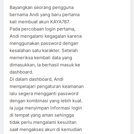
Bayangkan seorang pengguna
bernama Andi yang baru pertama
kali membuat akun KAYA787.
Pada percobaan login pertama,
Andi mengalami kegagalan karena
menggunakan password dengan
kesalahan satu karakter. Setelah
memeriksa kembali data yang
dimasukkan, ia berhasil masuk ke
dashboard.
Di dalam dashboard, Andi
mempelajari pengaturan keamanan
lalu segera mengganti password
dengan kombinasi yang lebih kuat.
Ia juga menyimpan informasi login
di tempat yang aman sehingga
tidak perlu mengalami kesulitan
saat mengakses akun di kemudian