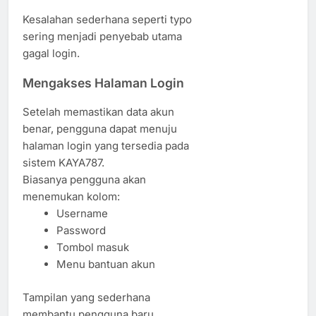
Kesalahan sederhana seperti typo
sering menjadi penyebab utama
gagal login.
Mengakses Halaman Login
Setelah memastikan data akun
benar, pengguna dapat menuju
halaman login yang tersedia pada
sistem KAYA787.
Biasanya pengguna akan
menemukan kolom:
Username
Password
Tombol masuk
Menu bantuan akun
Tampilan yang sederhana
membantu pengguna baru