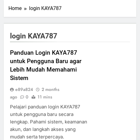
Home
login KAYA787
login KAYA787
Panduan Login KAYA787
untuk Pengguna Baru agar
Lebih Mudah Memahami
Sistem
e89a824
2 months
ago
0
11 mins
Pelajari panduan login KAYA787
untuk pengguna baru secara
lengkap. Pahami sistem, keamanan
akun, dan langkah akses yang
mudah serta terpercaya.