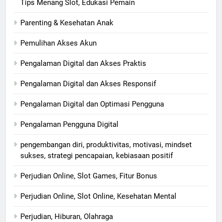
Tips Menang Slot, Edukasi Pemain
Parenting & Kesehatan Anak
Pemulihan Akses Akun
Pengalaman Digital dan Akses Praktis
Pengalaman Digital dan Akses Responsif
Pengalaman Digital dan Optimasi Pengguna
Pengalaman Pengguna Digital
pengembangan diri, produktivitas, motivasi, mindset
sukses, strategi pencapaian, kebiasaan positif
Perjudian Online, Slot Games, Fitur Bonus
Perjudian Online, Slot Online, Kesehatan Mental
Perjudian, Hiburan, Olahraga