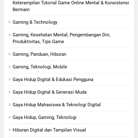
Keterampilan Tutorial Game Online Mental & Konsistensi
Bermain
Gaming & Technology
Gaming, Kesehatan Mental, Pengembangan Diri,
Produktivitas, Tips Game
Gaming, Panduan, Hiburan
Gaming, Teknologi, Mobile
Gaya Hidup Digital & Edukasi Pengguna
Gaya Hidup Digital & Generasi Muda
Gaya Hidup Mahasiswa & Teknologi Digital
Gaya Hidup, Gaming, Teknologi
Hiburan Digital dan Tampilan Visual