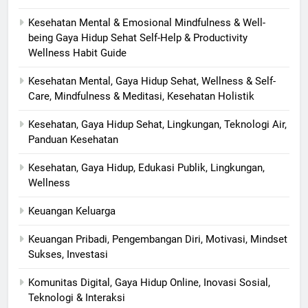
Kesehatan Mental & Emosional Mindfulness & Well-
being Gaya Hidup Sehat Self-Help & Productivity
Wellness Habit Guide
Kesehatan Mental, Gaya Hidup Sehat, Wellness & Self-
Care, Mindfulness & Meditasi, Kesehatan Holistik
Kesehatan, Gaya Hidup Sehat, Lingkungan, Teknologi Air,
Panduan Kesehatan
Kesehatan, Gaya Hidup, Edukasi Publik, Lingkungan,
Wellness
Keuangan Keluarga
Keuangan Pribadi, Pengembangan Diri, Motivasi, Mindset
Sukses, Investasi
Komunitas Digital, Gaya Hidup Online, Inovasi Sosial,
Teknologi & Interaksi