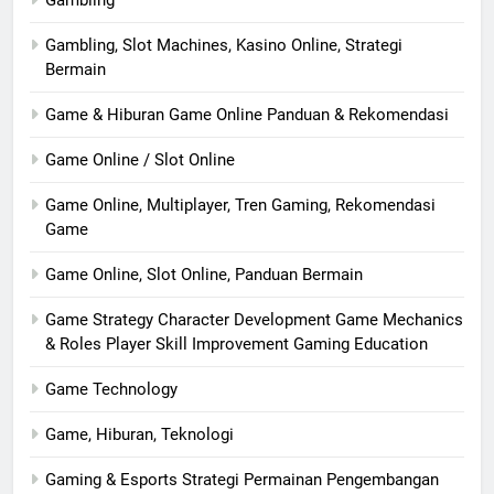
Gambling
Gambling, Slot Machines, Kasino Online, Strategi
Bermain
Game & Hiburan Game Online Panduan & Rekomendasi
Game Online / Slot Online
Game Online, Multiplayer, Tren Gaming, Rekomendasi
Game
Game Online, Slot Online, Panduan Bermain
Game Strategy Character Development Game Mechanics
& Roles Player Skill Improvement Gaming Education
Game Technology
Game, Hiburan, Teknologi
Gaming & Esports Strategi Permainan Pengembangan