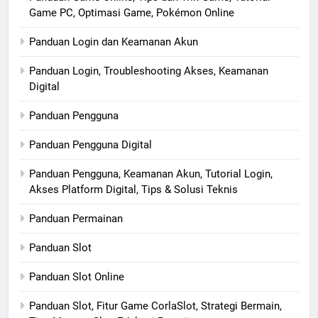
Game PC, Optimasi Game, Pokémon Online
Panduan Login dan Keamanan Akun
Panduan Login, Troubleshooting Akses, Keamanan
Digital
Panduan Pengguna
Panduan Pengguna Digital
Panduan Pengguna, Keamanan Akun, Tutorial Login,
Akses Platform Digital, Tips & Solusi Teknis
Panduan Permainan
Panduan Slot
Panduan Slot Online
Panduan Slot, Fitur Game CorlaSlot, Strategi Bermain,