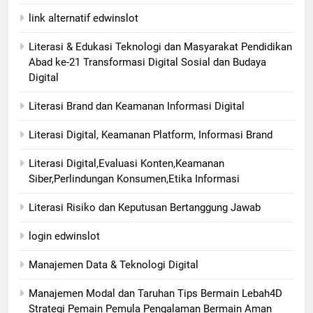
link alternatif edwinslot
Literasi & Edukasi Teknologi dan Masyarakat Pendidikan
Abad ke-21 Transformasi Digital Sosial dan Budaya
Digital
Literasi Brand dan Keamanan Informasi Digital
Literasi Digital, Keamanan Platform, Informasi Brand
Literasi Digital,Evaluasi Konten,Keamanan
Siber,Perlindungan Konsumen,Etika Informasi
Literasi Risiko dan Keputusan Bertanggung Jawab
login edwinslot
Manajemen Data & Teknologi Digital
Manajemen Modal dan Taruhan Tips Bermain Lebah4D
Strategi Pemain Pemula Pengalaman Bermain Aman