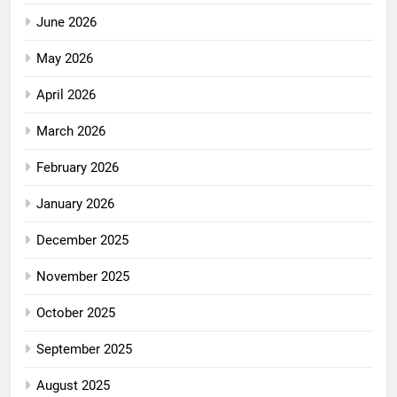
June 2026
May 2026
April 2026
March 2026
February 2026
January 2026
December 2025
November 2025
October 2025
September 2025
August 2025