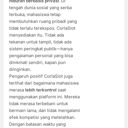
hiburan berbasis privasi
. Di
tengah dunia sosial yang serba
terbuka, mahasiswa tetap
membutuhkan ruang pribadi yang
tidak terlalu terekspos. CorlaSlot
menyediakan itu. Tidak ada
tekanan untuk tampil, tidak ada
sistem peringkat publik—hanya
pengalaman personal yang bisa
dinikmati sendiri, kapan pun
diinginkan.
Pengaruh positif CorlaSlot juga
terlihat dari bagaimana mahasiswa
merasa
lebih terkontrol
saat
menggunakan platform ini. Mereka
tidak merasa terbebani untuk
bermain lama, dan tidak mengalami
efek kompetisi yang melelahkan.
Dengan batasan waktu yang