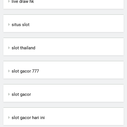
live draw hk
situs slot
slot thailand
slot gacor 777
slot gacor
slot gacor hari ini