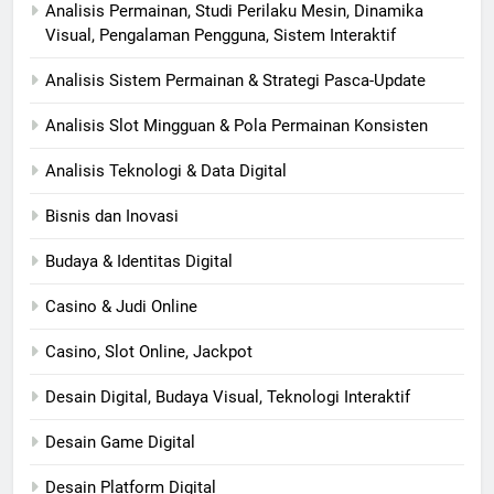
Analisis Permainan, Studi Perilaku Mesin, Dinamika
Visual, Pengalaman Pengguna, Sistem Interaktif
Analisis Sistem Permainan & Strategi Pasca-Update
Analisis Slot Mingguan & Pola Permainan Konsisten
Analisis Teknologi & Data Digital
Bisnis dan Inovasi
Budaya & Identitas Digital
Casino & Judi Online
Casino, Slot Online, Jackpot
Desain Digital, Budaya Visual, Teknologi Interaktif
Desain Game Digital
Desain Platform Digital