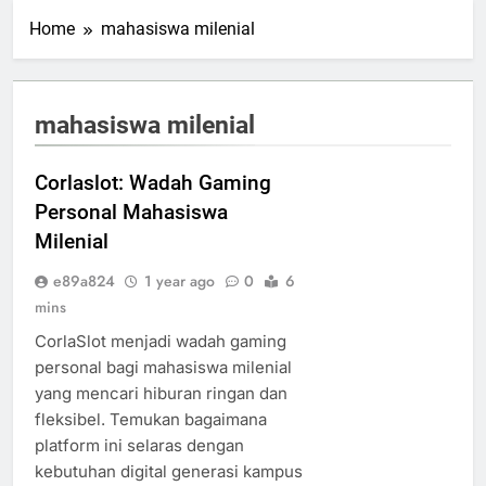
Home
mahasiswa milenial
mahasiswa milenial
Corlaslot: Wadah Gaming
Personal Mahasiswa
Milenial
e89a824
1 year ago
0
6
mins
CorlaSlot menjadi wadah gaming
personal bagi mahasiswa milenial
yang mencari hiburan ringan dan
fleksibel. Temukan bagaimana
platform ini selaras dengan
kebutuhan digital generasi kampus