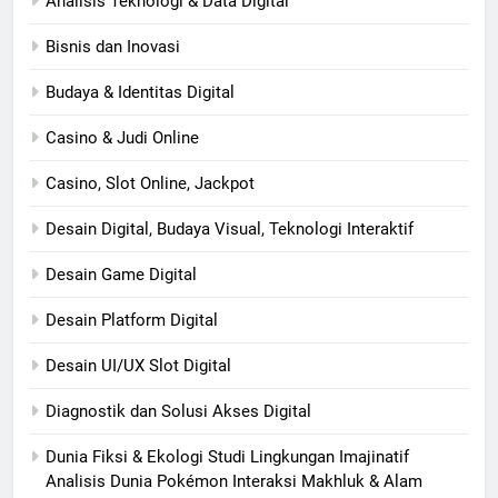
Analisis Teknologi & Data Digital
Bisnis dan Inovasi
Budaya & Identitas Digital
Casino & Judi Online
Casino, Slot Online, Jackpot
Desain Digital, Budaya Visual, Teknologi Interaktif
Desain Game Digital
Desain Platform Digital
Desain UI/UX Slot Digital
Diagnostik dan Solusi Akses Digital
Dunia Fiksi & Ekologi Studi Lingkungan Imajinatif
Analisis Dunia Pokémon Interaksi Makhluk & Alam