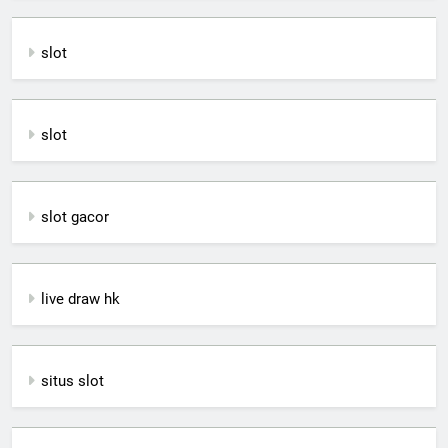
slot
slot
slot gacor
live draw hk
situs slot