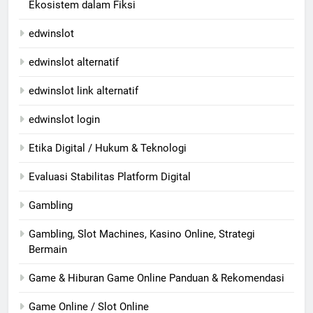
Ekosistem dalam Fiksi
edwinslot
edwinslot alternatif
edwinslot link alternatif
edwinslot login
Etika Digital / Hukum & Teknologi
Evaluasi Stabilitas Platform Digital
Gambling
Gambling, Slot Machines, Kasino Online, Strategi
Bermain
Game & Hiburan Game Online Panduan & Rekomendasi
Game Online / Slot Online