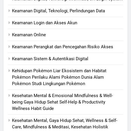
Keamanan Digital, Teknologi, Perlindungan Data
Keamanan Login dan Akses Akun
Keamanan Online
Keamanan Perangkat dan Pencegahan Risiko Akses
Keamanan Sistem & Autentikasi Digital
Kehidupan Pokémon Liar Ekosistem dan Habitat
Pokémon Perilaku Alami Pokémon Dunia Alam
Pokémon Studi Lingkungan Pokémon
Kesehatan Mental & Emosional Mindfulness & Well-
being Gaya Hidup Sehat Self-Help & Productivity
Wellness Habit Guide
Kesehatan Mental, Gaya Hidup Sehat, Wellness & Self-
Care, Mindfulness & Meditasi, Kesehatan Holistik