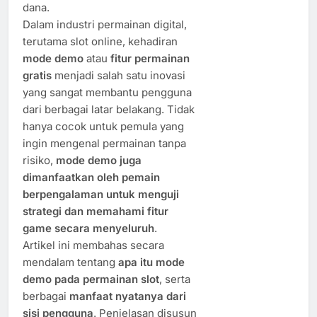
dana.
Dalam industri permainan digital,
terutama slot online, kehadiran
mode demo
atau
fitur permainan
gratis
menjadi salah satu inovasi
yang sangat membantu pengguna
dari berbagai latar belakang. Tidak
hanya cocok untuk pemula yang
ingin mengenal permainan tanpa
risiko,
mode demo juga
dimanfaatkan oleh pemain
berpengalaman untuk menguji
strategi dan memahami fitur
game secara menyeluruh
.
Artikel ini membahas secara
mendalam tentang
apa itu mode
demo pada permainan slot
, serta
berbagai
manfaat nyatanya dari
sisi pengguna
. Penjelasan disusun