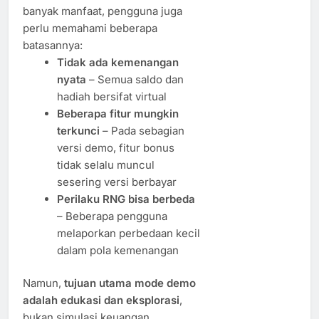
banyak manfaat, pengguna juga
perlu memahami beberapa
batasannya:
Tidak ada kemenangan
nyata
– Semua saldo dan
hadiah bersifat virtual
Beberapa fitur mungkin
terkunci
– Pada sebagian
versi demo, fitur bonus
tidak selalu muncul
sesering versi berbayar
Perilaku RNG bisa berbeda
– Beberapa pengguna
melaporkan perbedaan kecil
dalam pola kemenangan
Namun,
tujuan utama mode demo
adalah edukasi dan eksplorasi
,
bukan simulasi keuangan