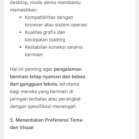
desktop, mode demo membantu
memastikan:
Kompatibilitas dengan
browser atau sistem operasi
Kualitas grafis dan
kecepatan loading
Kestabilan koneksi selama
bermain
Hal ini penting agar
pengalaman
bermain tetap nyaman dan bebas
dari gangguan teknis
, terutama
bagi mereka yang bermain di
jaringan terbatas atau perangkat
dengan spesifikasi menengah.
5.
Menentukan Preferensi Tema
dan Visual