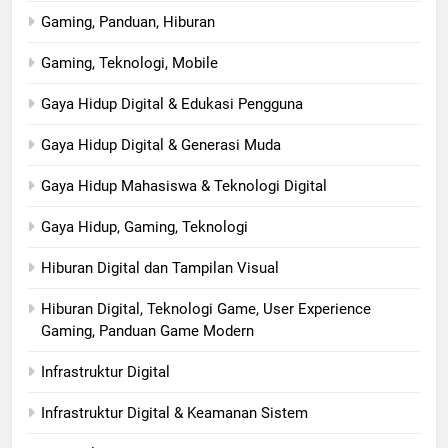
Gaming, Panduan, Hiburan
Gaming, Teknologi, Mobile
Gaya Hidup Digital & Edukasi Pengguna
Gaya Hidup Digital & Generasi Muda
Gaya Hidup Mahasiswa & Teknologi Digital
Gaya Hidup, Gaming, Teknologi
Hiburan Digital dan Tampilan Visual
Hiburan Digital, Teknologi Game, User Experience
Gaming, Panduan Game Modern
Infrastruktur Digital
Infrastruktur Digital & Keamanan Sistem