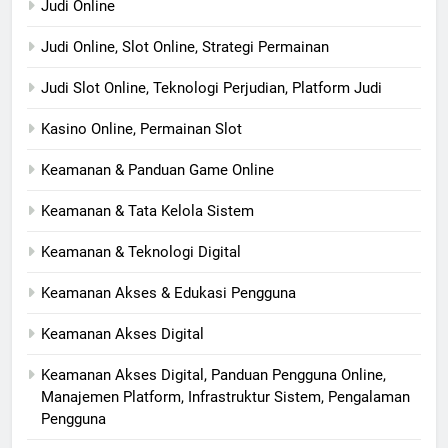
Judi Online
Judi Online, Slot Online, Strategi Permainan
Judi Slot Online, Teknologi Perjudian, Platform Judi
Kasino Online, Permainan Slot
Keamanan & Panduan Game Online
Keamanan & Tata Kelola Sistem
Keamanan & Teknologi Digital
Keamanan Akses & Edukasi Pengguna
Keamanan Akses Digital
Keamanan Akses Digital, Panduan Pengguna Online,
Manajemen Platform, Infrastruktur Sistem, Pengalaman
Pengguna