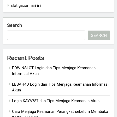
slot gacor hari ini
Search
SEARCH
Recent Posts
EDWINSLOT Login dan Tips Menjaga Keamanan
Informasi Akun
LEBAH4D Login dan Tips Menjaga Keamanan Informasi
Akun
Login KAYA787 dan Tips Menjaga Keamanan Akun
Cara Menjaga Keamanan Perangkat sebelum Membuka