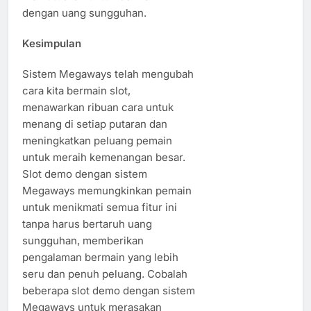
dengan uang sungguhan.
Kesimpulan
Sistem Megaways telah mengubah
cara kita bermain slot,
menawarkan ribuan cara untuk
menang di setiap putaran dan
meningkatkan peluang pemain
untuk meraih kemenangan besar.
Slot demo dengan sistem
Megaways memungkinkan pemain
untuk menikmati semua fitur ini
tanpa harus bertaruh uang
sungguhan, memberikan
pengalaman bermain yang lebih
seru dan penuh peluang. Cobalah
beberapa slot demo dengan sistem
Megaways untuk merasakan