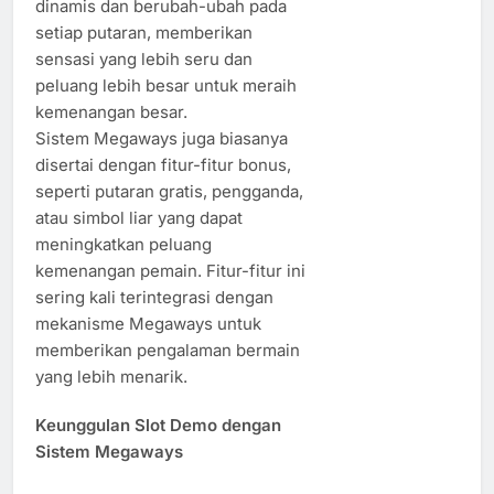
dinamis dan berubah-ubah pada
setiap putaran, memberikan
sensasi yang lebih seru dan
peluang lebih besar untuk meraih
kemenangan besar.
Sistem Megaways juga biasanya
disertai dengan fitur-fitur bonus,
seperti putaran gratis, pengganda,
atau simbol liar yang dapat
meningkatkan peluang
kemenangan pemain. Fitur-fitur ini
sering kali terintegrasi dengan
mekanisme Megaways untuk
memberikan pengalaman bermain
yang lebih menarik.
Keunggulan Slot Demo dengan
Sistem Megaways