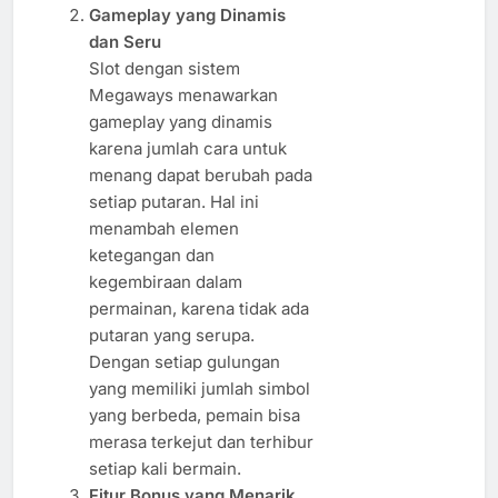
Gameplay yang Dinamis
dan Seru
Slot dengan sistem
Megaways menawarkan
gameplay yang dinamis
karena jumlah cara untuk
menang dapat berubah pada
setiap putaran. Hal ini
menambah elemen
ketegangan dan
kegembiraan dalam
permainan, karena tidak ada
putaran yang serupa.
Dengan setiap gulungan
yang memiliki jumlah simbol
yang berbeda, pemain bisa
merasa terkejut dan terhibur
setiap kali bermain.
Fitur Bonus yang Menarik