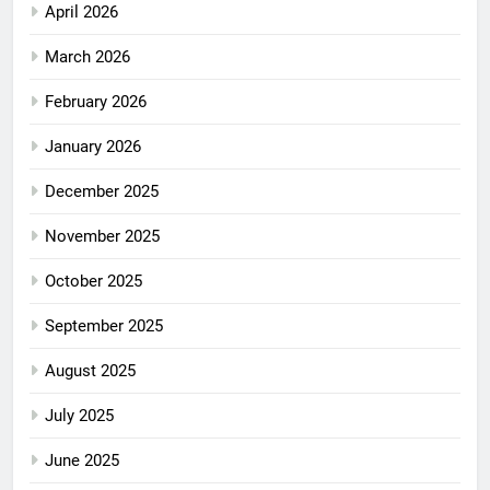
April 2026
March 2026
February 2026
January 2026
December 2025
November 2025
October 2025
September 2025
August 2025
July 2025
June 2025