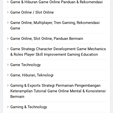
Game & Hiburan Game Online Panduan & Rekomendasi
Game Online / Slot Online
Game Online, Multiplayer, Tren Gaming, Rekomendasi
Game
Game Online, Slot Online, Panduan Bermain
Game Strategy Character Development Game Mechanics
& Roles Player Skill Improvement Gaming Education
Game Technology
Game, Hiburan, Teknologi
Gaming & Esports Strategi Permainan Pengembangan
Keterampilan Tutorial Game Online Mental & Konsistensi
Bermain
Gaming & Technology