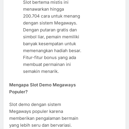
Slot bertema mistis ini
menawarkan hingga
200.704 cara untuk menang
dengan sistem Megaways.
Dengan putaran gratis dan
simbol liar, pemain memiliki
banyak kesempatan untuk
memenangkan hadiah besar.
Fitur-fitur bonus yang ada
membuat permainan ini
semakin menarik.
Mengapa Slot Demo Megaways
Populer?
Slot demo dengan sistem
Megaways populer karena
memberikan pengalaman bermain
yang lebih seru dan bervariasi.