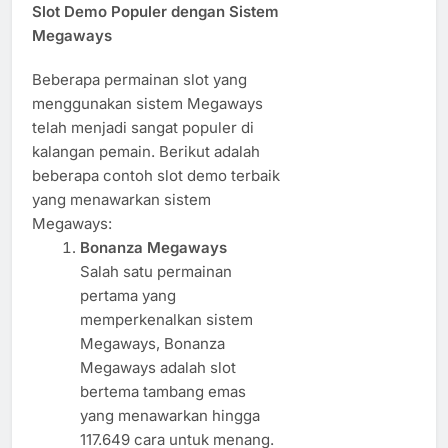
Slot Demo Populer dengan Sistem
Megaways
Beberapa permainan slot yang
menggunakan sistem Megaways
telah menjadi sangat populer di
kalangan pemain. Berikut adalah
beberapa contoh slot demo terbaik
yang menawarkan sistem
Megaways:
Bonanza Megaways
Salah satu permainan
pertama yang
memperkenalkan sistem
Megaways, Bonanza
Megaways adalah slot
bertema tambang emas
yang menawarkan hingga
117.649 cara untuk menang.