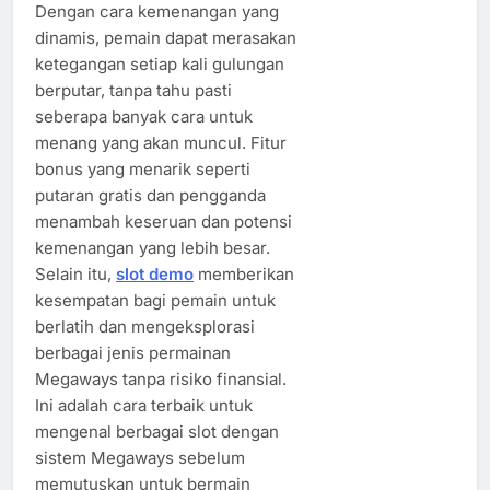
Dengan cara kemenangan yang
dinamis, pemain dapat merasakan
ketegangan setiap kali gulungan
berputar, tanpa tahu pasti
seberapa banyak cara untuk
menang yang akan muncul. Fitur
bonus yang menarik seperti
putaran gratis dan pengganda
menambah keseruan dan potensi
kemenangan yang lebih besar.
Selain itu,
slot demo
memberikan
kesempatan bagi pemain untuk
berlatih dan mengeksplorasi
berbagai jenis permainan
Megaways tanpa risiko finansial.
Ini adalah cara terbaik untuk
mengenal berbagai slot dengan
sistem Megaways sebelum
memutuskan untuk bermain