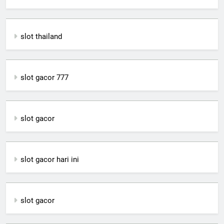
slot thailand
slot gacor 777
slot gacor
slot gacor hari ini
slot gacor