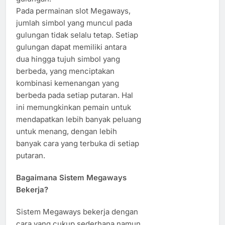
Pada permainan slot Megaways,
jumlah simbol yang muncul pada
gulungan tidak selalu tetap. Setiap
gulungan dapat memiliki antara
dua hingga tujuh simbol yang
berbeda, yang menciptakan
kombinasi kemenangan yang
berbeda pada setiap putaran. Hal
ini memungkinkan pemain untuk
mendapatkan lebih banyak peluang
untuk menang, dengan lebih
banyak cara yang terbuka di setiap
putaran.
Bagaimana Sistem Megaways
Bekerja?
Sistem Megaways bekerja dengan
cara yang cukup sederhana namun