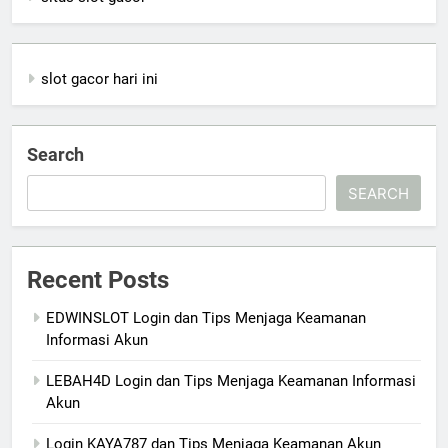
slot gacor hari ini
Search
SEARCH
Recent Posts
EDWINSLOT Login dan Tips Menjaga Keamanan
Informasi Akun
LEBAH4D Login dan Tips Menjaga Keamanan Informasi
Akun
Login KAYA787 dan Tips Menjaga Keamanan Akun