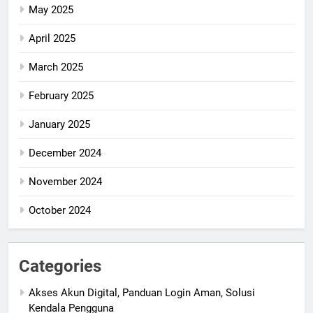
May 2025
April 2025
March 2025
February 2025
January 2025
December 2024
November 2024
October 2024
Categories
Akses Akun Digital, Panduan Login Aman, Solusi
Kendala Pengguna