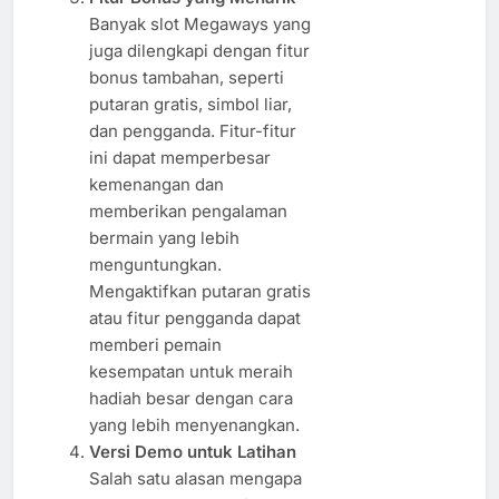
Banyak slot Megaways yang
juga dilengkapi dengan fitur
bonus tambahan, seperti
putaran gratis, simbol liar,
dan pengganda. Fitur-fitur
ini dapat memperbesar
kemenangan dan
memberikan pengalaman
bermain yang lebih
menguntungkan.
Mengaktifkan putaran gratis
atau fitur pengganda dapat
memberi pemain
kesempatan untuk meraih
hadiah besar dengan cara
yang lebih menyenangkan.
Versi Demo untuk Latihan
Salah satu alasan mengapa