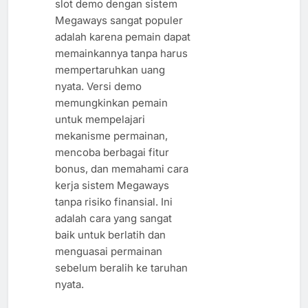
slot demo dengan sistem
Megaways sangat populer
adalah karena pemain dapat
memainkannya tanpa harus
mempertaruhkan uang
nyata. Versi demo
memungkinkan pemain
untuk mempelajari
mekanisme permainan,
mencoba berbagai fitur
bonus, dan memahami cara
kerja sistem Megaways
tanpa risiko finansial. Ini
adalah cara yang sangat
baik untuk berlatih dan
menguasai permainan
sebelum beralih ke taruhan
nyata.