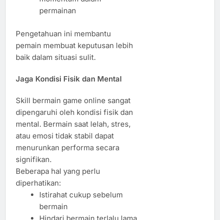
permainan
Pengetahuan ini membantu
pemain membuat keputusan lebih
baik dalam situasi sulit.
Jaga Kondisi Fisik dan Mental
Skill bermain game online sangat
dipengaruhi oleh kondisi fisik dan
mental. Bermain saat lelah, stres,
atau emosi tidak stabil dapat
menurunkan performa secara
signifikan.
Beberapa hal yang perlu
diperhatikan:
Istirahat cukup sebelum
bermain
Hindari bermain terlalu lama