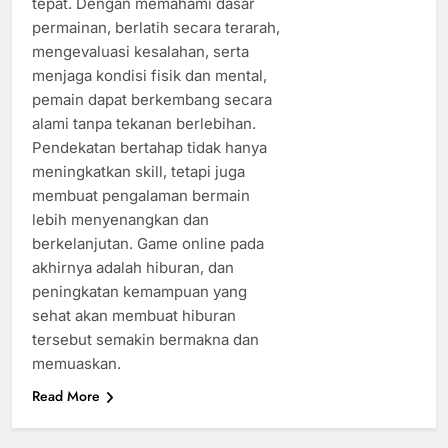
tepat. Dengan memahami dasar
permainan, berlatih secara terarah,
mengevaluasi kesalahan, serta
menjaga kondisi fisik dan mental,
pemain dapat berkembang secara
alami tanpa tekanan berlebihan.
Pendekatan bertahap tidak hanya
meningkatkan skill, tetapi juga
membuat pengalaman bermain
lebih menyenangkan dan
berkelanjutan. Game online pada
akhirnya adalah hiburan, dan
peningkatan kemampuan yang
sehat akan membuat hiburan
tersebut semakin bermakna dan
memuaskan.
Read More