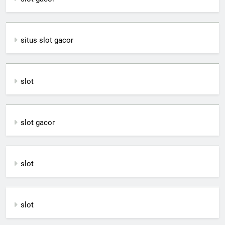
situs slot gacor
slot
slot gacor
slot
slot