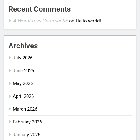
Recent Comments
A WordPress Commenter
on
Hello world!
Archives
July 2026
June 2026
May 2026
April 2026
March 2026
February 2026
January 2026