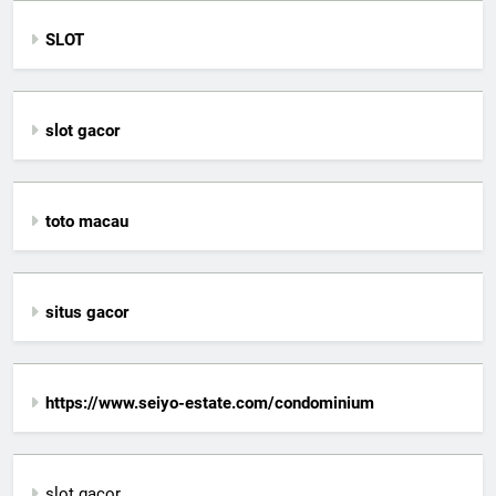
SLOT
slot gacor
toto macau
situs gacor
https://www.seiyo-estate.com/condominium
slot gacor