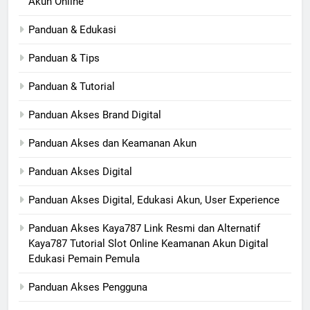
Akun Online
Panduan & Edukasi
Panduan & Tips
Panduan & Tutorial
Panduan Akses Brand Digital
Panduan Akses dan Keamanan Akun
Panduan Akses Digital
Panduan Akses Digital, Edukasi Akun, User Experience
Panduan Akses Kaya787 Link Resmi dan Alternatif
Kaya787 Tutorial Slot Online Keamanan Akun Digital
Edukasi Pemain Pemula
Panduan Akses Pengguna