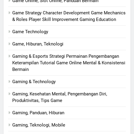
Game Online, Slot Online, Panduan Bermain
Game Strategy Character Development Game Mechanics
& Roles Player Skill Improvement Gaming Education
Game Technology
Game, Hiburan, Teknologi
Gaming & Esports Strategi Permainan Pengembangan
Keterampilan Tutorial Game Online Mental & Konsistensi
Bermain
Gaming & Technology
Gaming, Kesehatan Mental, Pengembangan Diri,
Produktivitas, Tips Game
Gaming, Panduan, Hiburan
Gaming, Teknologi, Mobile