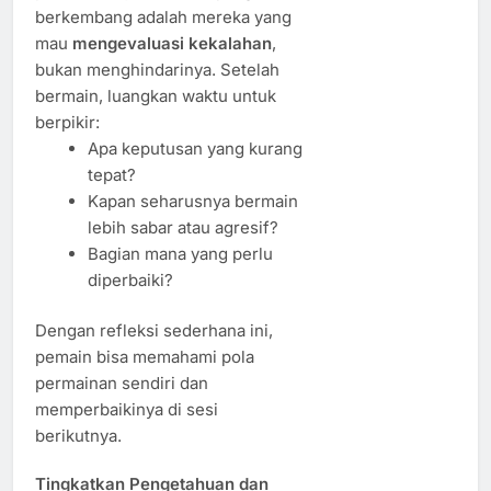
berkembang adalah mereka yang
mau
mengevaluasi kekalahan
,
bukan menghindarinya. Setelah
bermain, luangkan waktu untuk
berpikir:
Apa keputusan yang kurang
tepat?
Kapan seharusnya bermain
lebih sabar atau agresif?
Bagian mana yang perlu
diperbaiki?
Dengan refleksi sederhana ini,
pemain bisa memahami pola
permainan sendiri dan
memperbaikinya di sesi
berikutnya.
Tingkatkan Pengetahuan dan