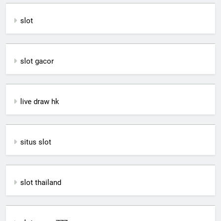
slot
slot gacor
live draw hk
situs slot
slot thailand