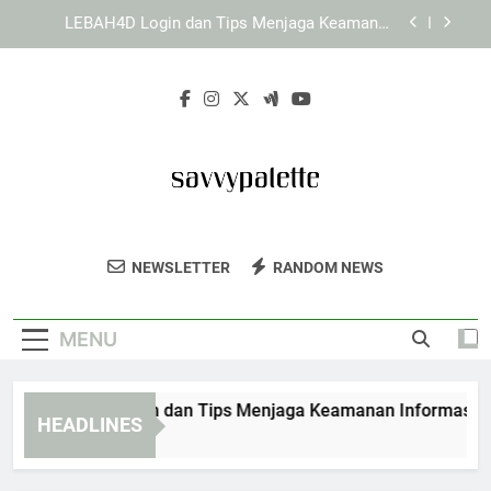
Skip
Login KAYA787 dan Tips Menjaga Keamanan
to
Akun
content
Cara Menjaga Keamanan Perangkat sebelum
Membuka KAYA787 Login
EDWINSLOT Login dan Tips Menjaga Keamanan
Informasi Akun
LEBAH4D Login dan Tips Menjaga Keamanan
Informasi Akun
Login KAYA787 dan Tips Menjaga Keamanan
Akun
Savvy Palette
Inspirasi Desain Kreatif Dan Tips Dekorasi
Cara Menjaga Keamanan Perangkat sebelum
NEWSLETTER
RANDOM NEWS
Membuka KAYA787 Login
Rumah Dari Savvy Palette. Solusi Untuk
Rumah Impian Anda.
MENU
DWINSLOT Login dan Tips Menjaga Keamanan Informasi Akun
HEADLINES
Weeks Ago