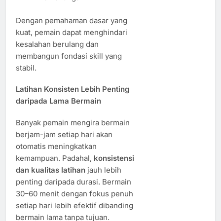
Dengan pemahaman dasar yang
kuat, pemain dapat menghindari
kesalahan berulang dan
membangun fondasi skill yang
stabil.
Latihan Konsisten Lebih Penting
daripada Lama Bermain
Banyak pemain mengira bermain
berjam-jam setiap hari akan
otomatis meningkatkan
kemampuan. Padahal,
konsistensi
dan kualitas latihan
jauh lebih
penting daripada durasi. Bermain
30–60 menit dengan fokus penuh
setiap hari lebih efektif dibanding
bermain lama tanpa tujuan.