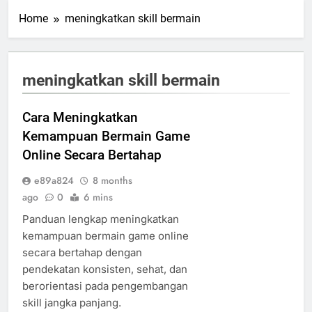
Home
meningkatkan skill bermain
meningkatkan skill bermain
Cara Meningkatkan
Kemampuan Bermain Game
Online Secara Bertahap
e89a824
8 months
ago
0
6 mins
Panduan lengkap meningkatkan
kemampuan bermain game online
secara bertahap dengan
pendekatan konsisten, sehat, dan
berorientasi pada pengembangan
skill jangka panjang.