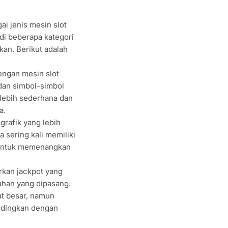
i jenis mesin slot
adi beberapa kategori
kan. Berikut adalah
dengan mesin slot
 dan simbol-simbol
 lebih sederhana dan
a.
grafik yang lebih
 sering kali memiliki
a untuk memenangkan
rkan jackpot yang
uhan yang dipasang.
at besar, namun
ndingkan dengan