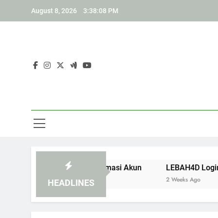
Skip
August 8, 2026
3:38:09 PM
to
content
Sav
Inspirasi 
a Keamanan Informasi Akun
LEBAH4D Login dan Tips 
2 Weeks Ago
HEADLINES