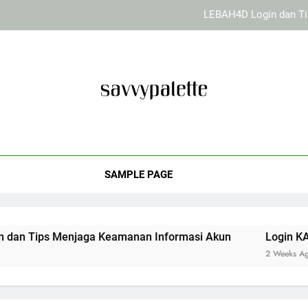
LEBAH4D Login dan Ti
Login KAYA
Cara Menjaga Keamanan Perang
EDWINSLOT Login dan Ti
vy Palette
LEBAH4D Login dan Ti
Desain Kreatif Dan Tips Dekorasi Rumah Dari Savvy Palette. So
Login KAYA
SAMPLE PAGE
Cara Menjaga Keamanan Perang
Menjaga Keamanan Informasi Akun
Login KAYA787 dan
2 Weeks Ago