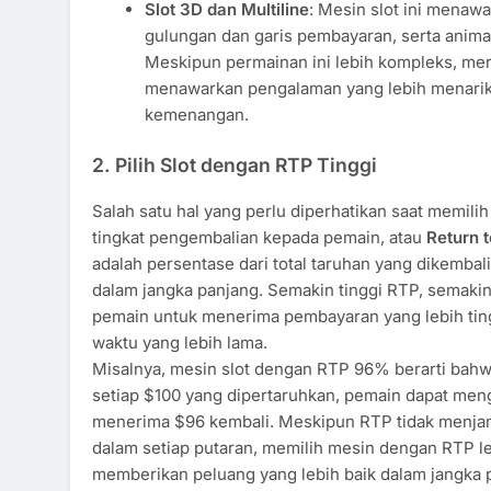
Slot 3D dan Multiline
: Mesin slot ini menaw
gulungan dan garis pembayaran, serta anima
Meskipun permainan ini lebih kompleks, mere
menawarkan pengalaman yang lebih menarik
kemenangan.
2.
Pilih Slot dengan RTP Tinggi
Salah satu hal yang perlu diperhatikan saat memilih
tingkat pengembalian kepada pemain, atau
Return t
adalah persentase dari total taruhan yang dikemba
dalam jangka panjang. Semakin tinggi RTP, semaki
pemain untuk menerima pembayaran yang lebih tin
waktu yang lebih lama.
Misalnya, mesin slot dengan RTP 96% berarti bahwa
setiap $100 yang dipertaruhkan, pemain dapat me
menerima $96 kembali. Meskipun RTP tidak menj
dalam setiap putaran, memilih mesin dengan RTP le
memberikan peluang yang lebih baik dalam jangka 