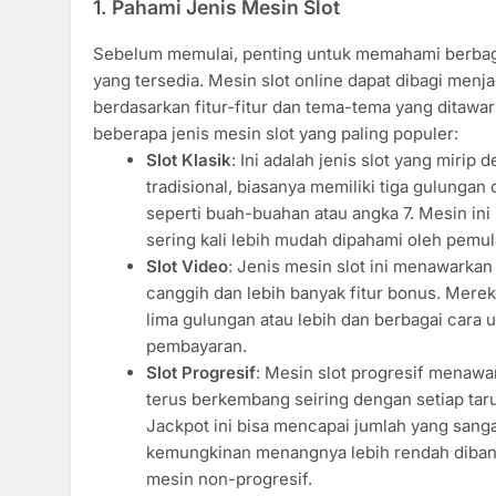
1.
Pahami Jenis Mesin Slot
Sebelum memulai, penting untuk memahami berbaga
yang tersedia. Mesin slot online dapat dibagi menj
berdasarkan fitur-fitur dan tema-tema yang ditawar
beberapa jenis mesin slot yang paling populer:
Slot Klasik
: Ini adalah jenis slot yang mirip 
tradisional, biasanya memiliki tiga gulungan
seperti buah-buahan atau angka 7. Mesin ini
sering kali lebih mudah dipahami oleh pemul
Slot Video
: Jenis mesin slot ini menawarkan 
canggih dan lebih banyak fitur bonus. Mereka
lima gulungan atau lebih dan berbagai car
pembayaran.
Slot Progresif
: Mesin slot progresif menawa
terus berkembang seiring dengan setiap tar
Jackpot ini bisa mencapai jumlah yang sang
kemungkinan menangnya lebih rendah diba
mesin non-progresif.