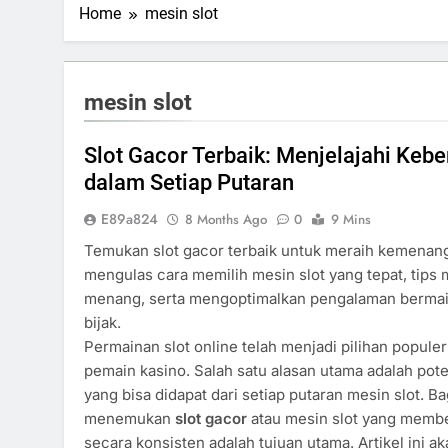
Home
mesin slot
mesin slot
Slot Gacor Terbaik: Menjelajahi Keb
dalam Setiap Putaran
E89a824
8 Months Ago
0
9 Mins
Temukan slot gacor terbaik untuk meraih kemenanga
mengulas cara memilih mesin slot yang tepat, tips
menang, serta mengoptimalkan pengalaman bermain
bijak.
Permainan slot online telah menjadi pilihan populer
pemain kasino. Salah satu alasan utama adalah pot
yang bisa didapat dari setiap putaran mesin slot. B
menemukan
slot gacor
atau mesin slot yang memb
secara konsisten adalah tujuan utama. Artikel ini 