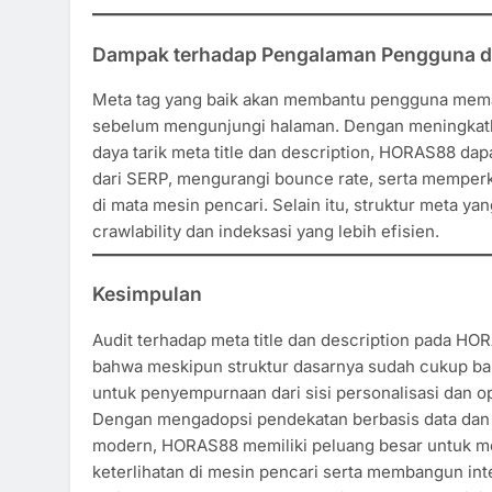
Dampak terhadap Pengalaman Pengguna 
Meta tag yang baik akan membantu pengguna mem
sebelum mengunjungi halaman. Dengan meningkatk
daya tarik meta title dan description, HORAS88 da
dari SERP, mengurangi bounce rate, serta memperk
di mata mesin pencari. Selain itu, struktur meta y
crawlability dan indeksasi yang lebih efisien.
Kesimpulan
Audit terhadap meta title dan description pada H
bahwa meskipun struktur dasarnya sudah cukup bai
untuk penyempurnaan dari sisi personalisasi dan o
Dengan mengadopsi pendekatan berbasis data dan 
modern, HORAS88 memiliki peluang besar untuk m
keterlihatan di mesin pencari serta membangun in