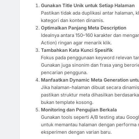
Gunakan Title Unik untuk Setiap Halaman
Pastikan tidak ada duplikasi antar halaman,
kategori dan konten dinamis.
Optimalkan Panjang Meta Description
Idealnya antara 150–160 karakter dan menga
Action) ringan agar menarik klik.
Tambahkan Kata Kunci Spesifik
Fokus pada penggunaan keyword relevan tan
Gunakan juga sinonim dan frasa yang berori
pencarian pengguna.
Manfaatkan Dynamic Meta Generation unt
Jika halaman-halaman dibuat secara dinamis
pastikan struktur meta dihasilkan berdasarka
bukan template kosong.
Monitoring dan Pengujian Berkala
Gunakan tools seperti A/B testing atau Goo
untuk memantau halaman dengan performa me
eksperimen dengan varian baru.