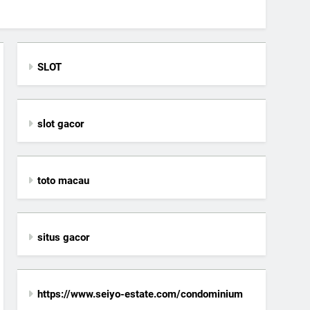
SLOT
slot gacor
toto macau
situs gacor
https://www.seiyo-estate.com/condominium