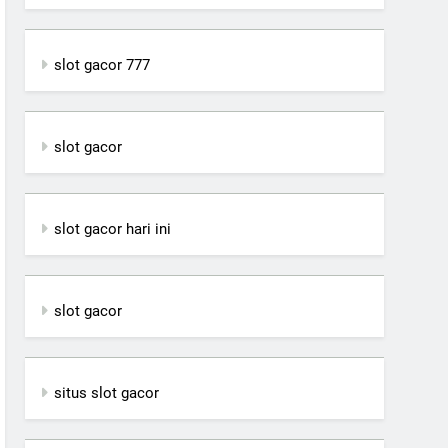
slot gacor 777
slot gacor
slot gacor hari ini
slot gacor
situs slot gacor