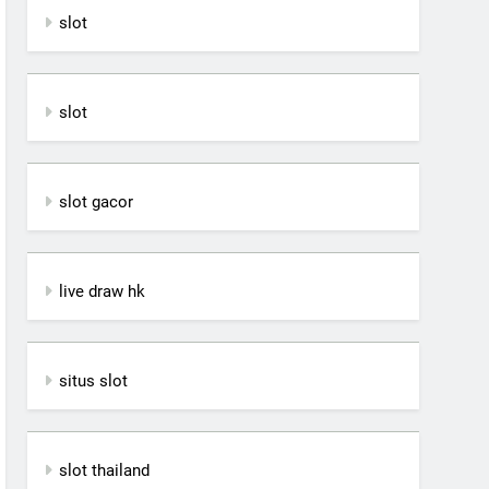
slot
slot
slot gacor
live draw hk
situs slot
slot thailand