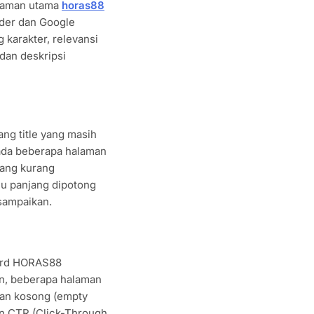
alaman utama
horas88
der dan Google
 karakter, relevansi
 dan deskripsi
ng title yang masih
 ada beberapa halaman
yang kurang
lu panjang dipotong
sampaikan.
oard HORAS88
un, beberapa halaman
kan kosong (empty
an CTR (Click-Through