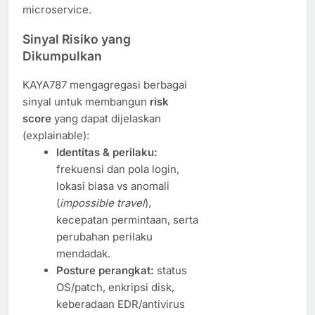
microservice.
Sinyal Risiko yang
Dikumpulkan
KAYA787 mengagregasi berbagai
sinyal untuk membangun
risk
score
yang dapat dijelaskan
(explainable):
Identitas & perilaku:
frekuensi dan pola login,
lokasi biasa vs anomali
(
impossible travel
),
kecepatan permintaan, serta
perubahan perilaku
mendadak.
Posture perangkat:
status
OS/patch, enkripsi disk,
keberadaan EDR/antivirus