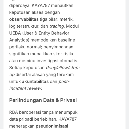
dipercaya, KAYA787 menautkan
keputusan akses dengan
observabilitas
tiga pilar: metrik,
log terstruktur, dan
tracing
. Modul
UEBA
(User & Entity Behavior
Analytics) memodelkan baseline
perilaku normal; penyimpangan
signifikan menaikkan skor risiko
atau memicu investigasi otomatis.
Setiap keputusan
deny/allow/step-
up
disertai alasan yang terekam
untuk
akuntabilitas
dan
post-
incident review
.
Perlindungan Data & Privasi
RBA beroperasi tanpa menumpuk
data pribadi berlebihan. KAYA787
menerapkan
pseudonimisasi