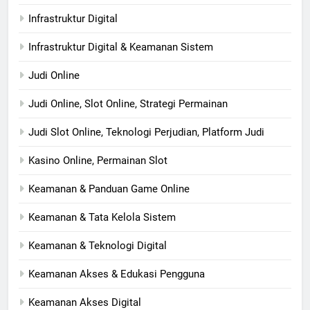
Infrastruktur Digital
Infrastruktur Digital & Keamanan Sistem
Judi Online
Judi Online, Slot Online, Strategi Permainan
Judi Slot Online, Teknologi Perjudian, Platform Judi
Kasino Online, Permainan Slot
Keamanan & Panduan Game Online
Keamanan & Tata Kelola Sistem
Keamanan & Teknologi Digital
Keamanan Akses & Edukasi Pengguna
Keamanan Akses Digital