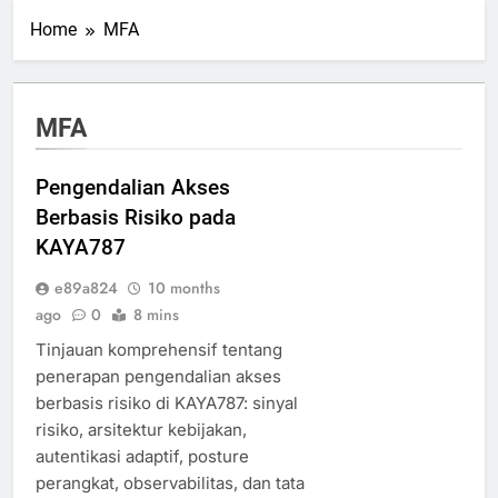
Home
MFA
MFA
Pengendalian Akses
Berbasis Risiko pada
KAYA787
e89a824
10 months
ago
0
8 mins
Tinjauan komprehensif tentang
penerapan pengendalian akses
berbasis risiko di KAYA787: sinyal
risiko, arsitektur kebijakan,
autentikasi adaptif, posture
perangkat, observabilitas, dan tata