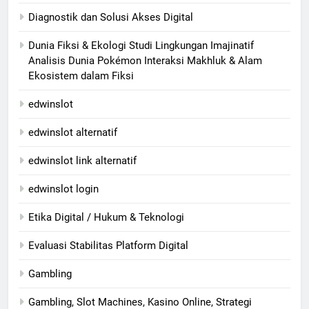
Diagnostik dan Solusi Akses Digital
Dunia Fiksi & Ekologi Studi Lingkungan Imajinatif
Analisis Dunia Pokémon Interaksi Makhluk & Alam
Ekosistem dalam Fiksi
edwinslot
edwinslot alternatif
edwinslot link alternatif
edwinslot login
Etika Digital / Hukum & Teknologi
Evaluasi Stabilitas Platform Digital
Gambling
Gambling, Slot Machines, Kasino Online, Strategi