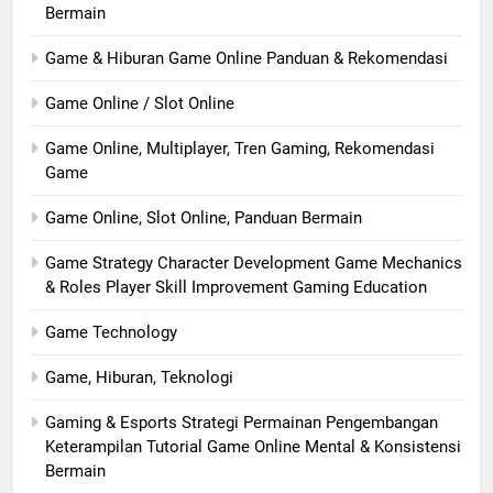
Bermain
Game & Hiburan Game Online Panduan & Rekomendasi
Game Online / Slot Online
Game Online, Multiplayer, Tren Gaming, Rekomendasi
Game
Game Online, Slot Online, Panduan Bermain
Game Strategy Character Development Game Mechanics
& Roles Player Skill Improvement Gaming Education
Game Technology
Game, Hiburan, Teknologi
Gaming & Esports Strategi Permainan Pengembangan
Keterampilan Tutorial Game Online Mental & Konsistensi
Bermain