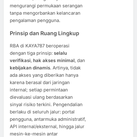
mengurangi permukaan serangan
tanpa mengorbankan kelancaran
pengalaman pengguna.
Prinsip dan Ruang Lingkup
RBA di KAYA787 beroperasi
dengan tiga prinsip:
selalu
verifikasi
,
hak akses minimal
, dan
kebijakan dinamis
. Artinya, tidak
ada akses yang diberikan hanya
karena berasal dari jaringan
internal; setiap permintaan
dievaluasi ulang berdasarkan
sinyal risiko terkini. Pengendalian
berlaku di seluruh jalur: portal
pengguna, antarmuka administratif,
API internal/eksternal, hingga jalur
mesin-ke-mesin antar