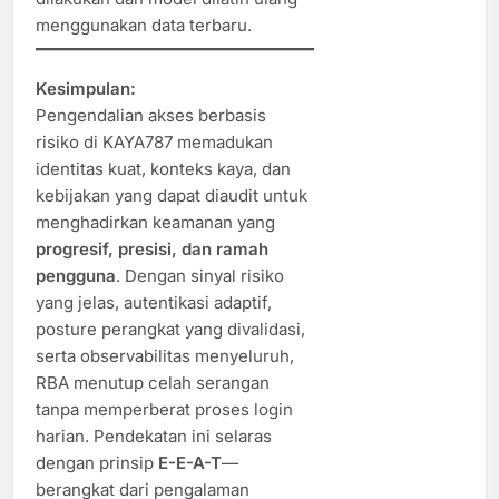
menggunakan data terbaru.
Kesimpulan:
Pengendalian akses berbasis
risiko di KAYA787 memadukan
identitas kuat, konteks kaya, dan
kebijakan yang dapat diaudit untuk
menghadirkan keamanan yang
progresif, presisi, dan ramah
pengguna
. Dengan sinyal risiko
yang jelas, autentikasi adaptif,
posture perangkat yang divalidasi,
serta observabilitas menyeluruh,
RBA menutup celah serangan
tanpa memperberat proses login
harian. Pendekatan ini selaras
dengan prinsip
E-E-A-T
—
berangkat dari pengalaman