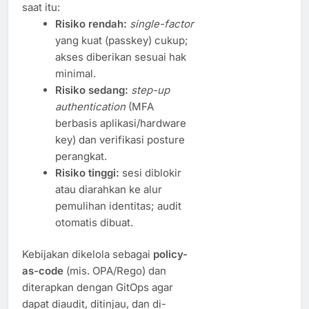
saat itu:
Risiko rendah:
single-factor
yang kuat (passkey) cukup;
akses diberikan sesuai hak
minimal.
Risiko sedang:
step-up
authentication
(MFA
berbasis aplikasi/hardware
key) dan verifikasi posture
perangkat.
Risiko tinggi:
sesi diblokir
atau diarahkan ke alur
pemulihan identitas; audit
otomatis dibuat.
Kebijakan dikelola sebagai
policy-
as-code
(mis. OPA/Rego) dan
diterapkan dengan GitOps agar
dapat diaudit, ditinjau, dan di-