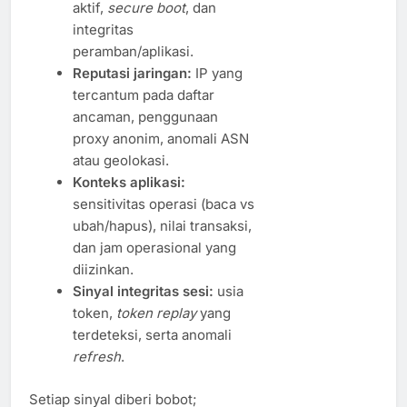
aktif,
secure boot
, dan
integritas
peramban/aplikasi.
Reputasi jaringan:
IP yang
tercantum pada daftar
ancaman, penggunaan
proxy anonim, anomali ASN
atau geolokasi.
Konteks aplikasi:
sensitivitas operasi (baca vs
ubah/hapus), nilai transaksi,
dan jam operasional yang
diizinkan.
Sinyal integritas sesi:
usia
token,
token replay
yang
terdeteksi, serta anomali
refresh
.
Setiap sinyal diberi bobot;