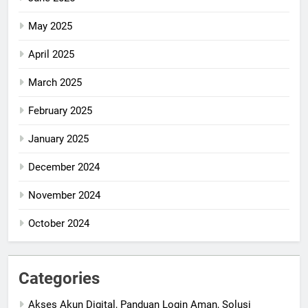
May 2025
April 2025
March 2025
February 2025
January 2025
December 2024
November 2024
October 2024
Categories
Akses Akun Digital, Panduan Login Aman, Solusi