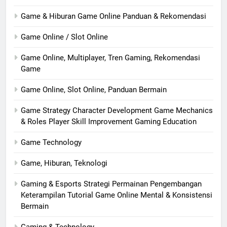
Game & Hiburan Game Online Panduan & Rekomendasi
Game Online / Slot Online
Game Online, Multiplayer, Tren Gaming, Rekomendasi
Game
Game Online, Slot Online, Panduan Bermain
Game Strategy Character Development Game Mechanics
& Roles Player Skill Improvement Gaming Education
Game Technology
Game, Hiburan, Teknologi
Gaming & Esports Strategi Permainan Pengembangan
Keterampilan Tutorial Game Online Mental & Konsistensi
Bermain