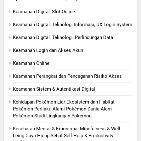
Keamanan Digital, Slot Online
Keamanan Digital, Teknologi Informasi, UX Login System
Keamanan Digital, Teknologi, Perlindungan Data
Keamanan Login dan Akses Akun
Keamanan Online
Keamanan Perangkat dan Pencegahan Risiko Akses
Keamanan Sistem & Autentikasi Digital
Kehidupan Pokémon Liar Ekosistem dan Habitat
Pokémon Perilaku Alami Pokémon Dunia Alam
Pokémon Studi Lingkungan Pokémon
Kesehatan Mental & Emosional Mindfulness & Well-
being Gaya Hidup Sehat Self-Help & Productivity