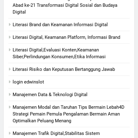
Abad ke-21 Transformasi Digital Sosial dan Budaya
Digital
Literasi Brand dan Keamanan Informasi Digital
Literasi Digital, Keamanan Platform, Informasi Brand
Literasi Digital,Evaluasi Konten,Keamanan
Siber,Perlindungan Konsumen,Etika Informasi
Literasi Risiko dan Keputusan Bertanggung Jawab
login edwinslot
Manajemen Data & Teknologi Digital
Manajemen Modal dan Taruhan Tips Bermain Lebah4D
Strategi Pemain Pemula Pengalaman Bermain Aman
Optimalkan Peluang Menang
Manajemen Trafik Digital,Stabilitas Sistem