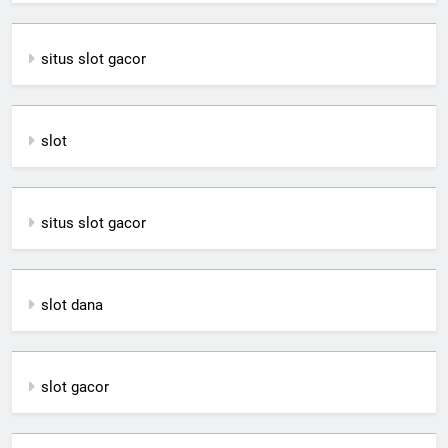
situs slot gacor
slot
situs slot gacor
slot dana
slot gacor