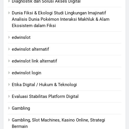
Diagnostik dan Solusi Akses Digital
Dunia Fiksi & Ekologi Studi Lingkungan Imajinatif
Analisis Dunia Pokémon Interaksi Makhluk & Alam
Ekosistem dalam Fiksi
edwinslot
edwinslot alternatif
edwinslot link alternatif
edwinslot login
Etika Digital / Hukum & Teknologi
Evaluasi Stabilitas Platform Digital
Gambling
Gambling, Slot Machines, Kasino Online, Strategi
Bermain