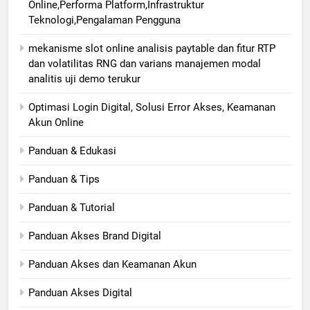
Online,Performa Platform,Infrastruktur
Teknologi,Pengalaman Pengguna
mekanisme slot online analisis paytable dan fitur RTP
dan volatilitas RNG dan varians manajemen modal
analitis uji demo terukur
Optimasi Login Digital, Solusi Error Akses, Keamanan
Akun Online
Panduan & Edukasi
Panduan & Tips
Panduan & Tutorial
Panduan Akses Brand Digital
Panduan Akses dan Keamanan Akun
Panduan Akses Digital