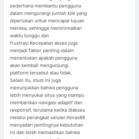
sederhana membantu pengguna
dalam mengurangi jumlah klik yang
diperlukan untuk mencapai tujuan
mereka, sehingga meminimalkan
waktu tunggu dan
frustrasi.Kecepatan akses juga
menjadi faktor penting dalam
menentukan apakah pengguna
akan kembali mengunjungi
platform tersebut atau tidak.
Selain itu, studi ini juga
menunjukkan bahwa pengguna
lebih menyukai situs yang mampu
memberikan navigasi adaptif dan
responsif, terutama ketika diakses
melalui perangkat seluler.Horas88
menyadari pentingnya kebutuhan
ini dan telah memastikan bahwa