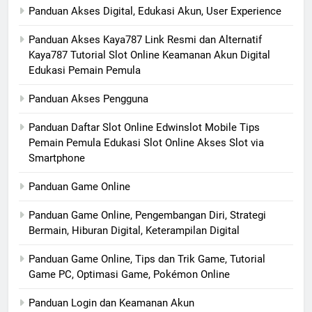
Panduan Akses Digital, Edukasi Akun, User Experience
Panduan Akses Kaya787 Link Resmi dan Alternatif
Kaya787 Tutorial Slot Online Keamanan Akun Digital
Edukasi Pemain Pemula
Panduan Akses Pengguna
Panduan Daftar Slot Online Edwinslot Mobile Tips
Pemain Pemula Edukasi Slot Online Akses Slot via
Smartphone
Panduan Game Online
Panduan Game Online, Pengembangan Diri, Strategi
Bermain, Hiburan Digital, Keterampilan Digital
Panduan Game Online, Tips dan Trik Game, Tutorial
Game PC, Optimasi Game, Pokémon Online
Panduan Login dan Keamanan Akun