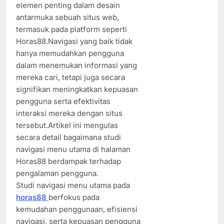
elemen penting dalam desain
antarmuka sebuah situs web,
termasuk pada platform seperti
Horas88.Navigasi yang baik tidak
hanya memudahkan pengguna
dalam menemukan informasi yang
mereka cari, tetapi juga secara
signifikan meningkatkan kepuasan
pengguna serta efektivitas
interaksi mereka dengan situs
tersebut.Artikel ini mengulas
secara detail bagaimana studi
navigasi menu utama di halaman
Horas88 berdampak terhadap
pengalaman pengguna.
Studi navigasi menu utama pada
horas88
berfokus pada
kemudahan penggunaan, efisiensi
navigasi, serta kepuasan pengguna