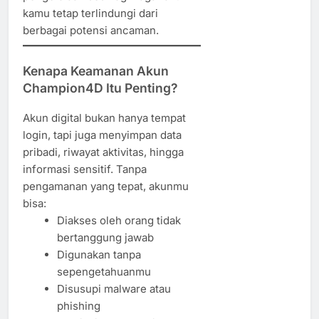
kamu tetap terlindungi dari
berbagai potensi ancaman.
Kenapa Keamanan Akun
Champion4D Itu Penting?
Akun digital bukan hanya tempat
login, tapi juga menyimpan data
pribadi, riwayat aktivitas, hingga
informasi sensitif. Tanpa
pengamanan yang tepat, akunmu
bisa:
Diakses oleh orang tidak
bertanggung jawab
Digunakan tanpa
sepengetahuanmu
Disusupi malware atau
phishing