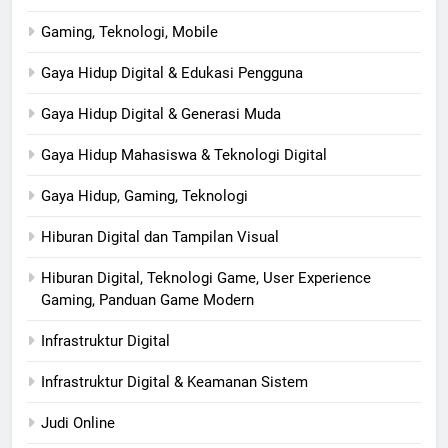
Gaming, Teknologi, Mobile
Gaya Hidup Digital & Edukasi Pengguna
Gaya Hidup Digital & Generasi Muda
Gaya Hidup Mahasiswa & Teknologi Digital
Gaya Hidup, Gaming, Teknologi
Hiburan Digital dan Tampilan Visual
Hiburan Digital, Teknologi Game, User Experience
Gaming, Panduan Game Modern
Infrastruktur Digital
Infrastruktur Digital & Keamanan Sistem
Judi Online