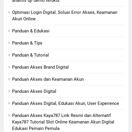
analitis uji demo terukur
Optimasi Login Digital, Solusi Error Akses, Keamanan
Akun Online
Panduan & Edukasi
Panduan & Tips
Panduan & Tutorial
Panduan Akses Brand Digital
Panduan Akses dan Keamanan Akun
Panduan Akses Digital
Panduan Akses Digital, Edukasi Akun, User Experience
Panduan Akses Kaya787 Link Resmi dan Alternatif
Kaya787 Tutorial Slot Online Keamanan Akun Digital
Edukasi Pemain Pemula