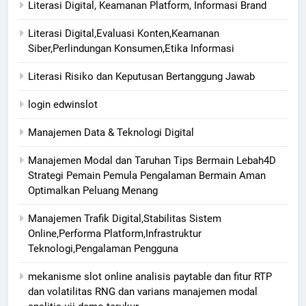
Literasi Digital, Keamanan Platform, Informasi Brand
Literasi Digital,Evaluasi Konten,Keamanan
Siber,Perlindungan Konsumen,Etika Informasi
Literasi Risiko dan Keputusan Bertanggung Jawab
login edwinslot
Manajemen Data & Teknologi Digital
Manajemen Modal dan Taruhan Tips Bermain Lebah4D
Strategi Pemain Pemula Pengalaman Bermain Aman
Optimalkan Peluang Menang
Manajemen Trafik Digital,Stabilitas Sistem
Online,Performa Platform,Infrastruktur
Teknologi,Pengalaman Pengguna
mekanisme slot online analisis paytable dan fitur RTP
dan volatilitas RNG dan varians manajemen modal