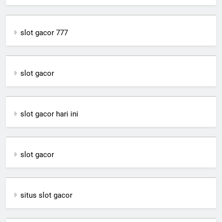
slot gacor 777
slot gacor
slot gacor hari ini
slot gacor
situs slot gacor