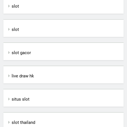
slot
slot
slot gacor
live draw hk
situs slot
slot thailand