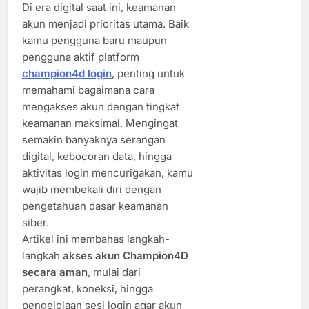
Di era digital saat ini, keamanan
akun menjadi prioritas utama. Baik
kamu pengguna baru maupun
pengguna aktif platform
champion4d login
, penting untuk
memahami bagaimana cara
mengakses akun dengan tingkat
keamanan maksimal. Mengingat
semakin banyaknya serangan
digital, kebocoran data, hingga
aktivitas login mencurigakan, kamu
wajib membekali diri dengan
pengetahuan dasar keamanan
siber.
Artikel ini membahas langkah-
langkah
akses akun Champion4D
secara aman
, mulai dari
perangkat, koneksi, hingga
pengelolaan sesi login agar akun