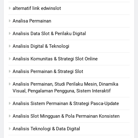
alternatif link edwinslot
Analisa Permainan
Analisis Data Slot & Perilaku Digital
Analisis Digital & Teknologi
Analisis Komunitas & Strategi Slot Online
Analisis Permainan & Strategi Slot
Analisis Permainan, Studi Perilaku Mesin, Dinamika
Visual, Pengalaman Pengguna, Sistem Interaktif
Analisis Sistem Permainan & Strategi Pasca-Update
Analisis Slot Mingguan & Pola Permainan Konsisten
Analisis Teknologi & Data Digital