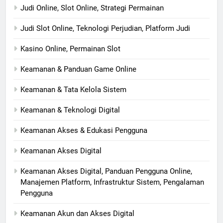
Judi Online, Slot Online, Strategi Permainan
Judi Slot Online, Teknologi Perjudian, Platform Judi
Kasino Online, Permainan Slot
Keamanan & Panduan Game Online
Keamanan & Tata Kelola Sistem
Keamanan & Teknologi Digital
Keamanan Akses & Edukasi Pengguna
Keamanan Akses Digital
Keamanan Akses Digital, Panduan Pengguna Online,
Manajemen Platform, Infrastruktur Sistem, Pengalaman
Pengguna
Keamanan Akun dan Akses Digital