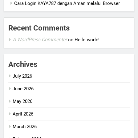
Cara Login KAYA787 dengan Aman melalui Browser
Recent Comments
A WordPress Commenter
on
Hello world!
Archives
July 2026
June 2026
May 2026
April 2026
March 2026