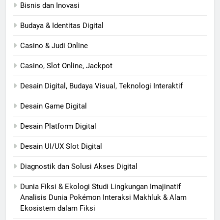
Bisnis dan Inovasi
Budaya & Identitas Digital
Casino & Judi Online
Casino, Slot Online, Jackpot
Desain Digital, Budaya Visual, Teknologi Interaktif
Desain Game Digital
Desain Platform Digital
Desain UI/UX Slot Digital
Diagnostik dan Solusi Akses Digital
Dunia Fiksi & Ekologi Studi Lingkungan Imajinatif
Analisis Dunia Pokémon Interaksi Makhluk & Alam
Ekosistem dalam Fiksi