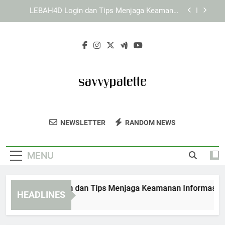
Skip
Login KAYA787 dan Tips Menjaga Keamanan
to
Akun
content
Cara Menjaga Keamanan Perangkat sebelum
Membuka KAYA787 Login
EDWINSLOT Login dan Tips Menjaga Keamanan
Informasi Akun
LEBAH4D Login dan Tips Menjaga Keamanan
Informasi Akun
Login KAYA787 dan Tips Menjaga Keamanan
Akun
Savvy Palette
Inspirasi Desain Kreatif Dan Tips Dekorasi
Cara Menjaga Keamanan Perangkat sebelum
NEWSLETTER
RANDOM NEWS
Membuka KAYA787 Login
Rumah Dari Savvy Palette. Solusi Untuk
Rumah Impian Anda.
MENU
DWINSLOT Login dan Tips Menjaga Keamanan Informasi Akun
HEADLINES
Weeks Ago