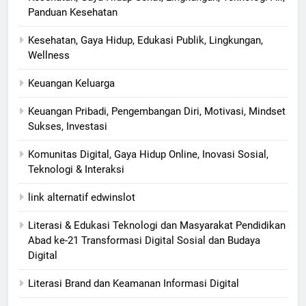
Panduan Kesehatan
Kesehatan, Gaya Hidup, Edukasi Publik, Lingkungan,
Wellness
Keuangan Keluarga
Keuangan Pribadi, Pengembangan Diri, Motivasi, Mindset
Sukses, Investasi
Komunitas Digital, Gaya Hidup Online, Inovasi Sosial,
Teknologi & Interaksi
link alternatif edwinslot
Literasi & Edukasi Teknologi dan Masyarakat Pendidikan
Abad ke-21 Transformasi Digital Sosial dan Budaya
Digital
Literasi Brand dan Keamanan Informasi Digital