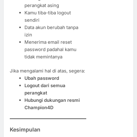
perangkat asing
Kamu tiba-tiba logout
sendiri
Data akun berubah tanpa
izin
Menerima email reset
password padahal kamu
tidak memintanya
Jika mengalami hal di atas, segera:
Ubah password
Logout dari semua
perangkat
Hubungi dukungan resmi
Champion4D
Kesimpulan