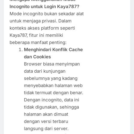
Incognito untuk Login Kaya787?
Mode incognito bukan sekadar alat
untuk menjaga privasi. Dalam
konteks akses platform seperti
Kaya787, fitur ini memiliki
beberapa manfaat penting:
Menghindari Konflik Cache
dan Cookies
Browser biasa menyimpan
data dari kunjungan
sebelumnya yang kadang
menyebabkan halaman web
tidak termuat dengan benar.
Dengan incognito, data ini
tidak digunakan, sehingga
halaman akan dimuat
dengan versi terbaru
langsung dari server.