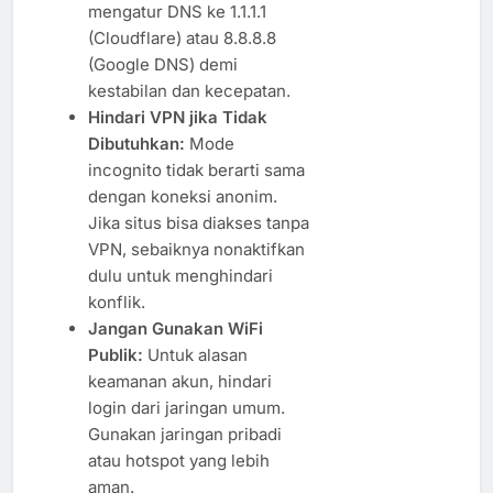
mengatur DNS ke 1.1.1.1
(Cloudflare) atau 8.8.8.8
(Google DNS) demi
kestabilan dan kecepatan.
Hindari VPN jika Tidak
Dibutuhkan:
Mode
incognito tidak berarti sama
dengan koneksi anonim.
Jika situs bisa diakses tanpa
VPN, sebaiknya nonaktifkan
dulu untuk menghindari
konflik.
Jangan Gunakan WiFi
Publik:
Untuk alasan
keamanan akun, hindari
login dari jaringan umum.
Gunakan jaringan pribadi
atau hotspot yang lebih
aman.