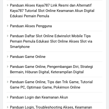
Panduan Akses Kaya787 Link Resmi dan Alternatif
Kaya787 Tutorial Slot Online Keamanan Akun Digital
Edukasi Pemain Pemula
Panduan Akses Pengguna
Panduan Daftar Slot Online Edwinslot Mobile Tips
Pemain Pemula Edukasi Slot Online Akses Slot via
Smartphone
Panduan Game Online
Panduan Game Online, Pengembangan Diri, Strategi
Bermain, Hiburan Digital, Keterampilan Digital
Panduan Game Online, Tips dan Trik Game, Tutorial
Game PC, Optimasi Game, Pokémon Online
Panduan Login dan Keamanan Akun
Panduan Login, Troubleshooting Akses, Keamanan