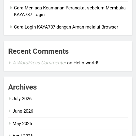
Cara Menjaga Keamanan Perangkat sebelum Membuka
KAYA787 Login
Cara Login KAYA787 dengan Aman melalui Browser
Recent Comments
A WordPress Commenter
on
Hello world!
Archives
July 2026
June 2026
May 2026