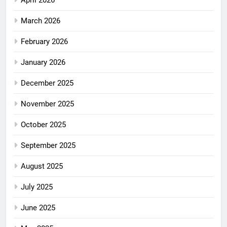
April 2026
March 2026
February 2026
January 2026
December 2025
November 2025
October 2025
September 2025
August 2025
July 2025
June 2025