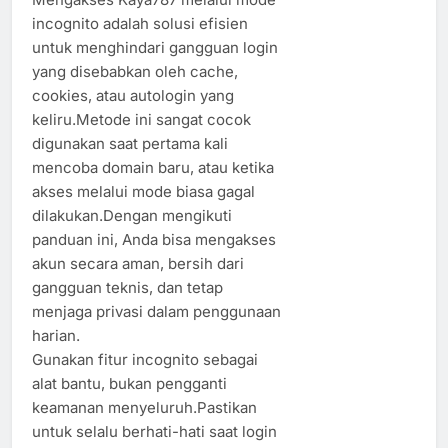
incognito adalah solusi efisien
untuk menghindari gangguan login
yang disebabkan oleh cache,
cookies, atau autologin yang
keliru.Metode ini sangat cocok
digunakan saat pertama kali
mencoba domain baru, atau ketika
akses melalui mode biasa gagal
dilakukan.Dengan mengikuti
panduan ini, Anda bisa mengakses
akun secara aman, bersih dari
gangguan teknis, dan tetap
menjaga privasi dalam penggunaan
harian.
Gunakan fitur incognito sebagai
alat bantu, bukan pengganti
keamanan menyeluruh.Pastikan
untuk selalu berhati-hati saat login