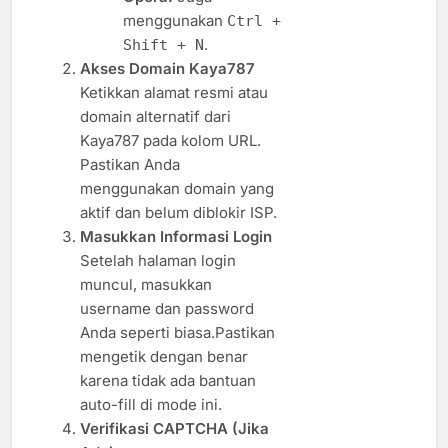
menggunakan
Ctrl +
.
Shift + N
Akses Domain Kaya787
Ketikkan alamat resmi atau
domain alternatif dari
Kaya787 pada kolom URL.
Pastikan Anda
menggunakan domain yang
aktif dan belum diblokir ISP.
Masukkan Informasi Login
Setelah halaman login
muncul, masukkan
username dan password
Anda seperti biasa.Pastikan
mengetik dengan benar
karena tidak ada bantuan
auto-fill di mode ini.
Verifikasi CAPTCHA (Jika