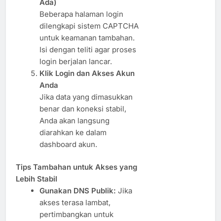
Ada)
Beberapa halaman login
dilengkapi sistem CAPTCHA
untuk keamanan tambahan.
Isi dengan teliti agar proses
login berjalan lancar.
Klik Login dan Akses Akun
Anda
Jika data yang dimasukkan
benar dan koneksi stabil,
Anda akan langsung
diarahkan ke dalam
dashboard akun.
Tips Tambahan untuk Akses yang
Lebih Stabil
Gunakan DNS Publik:
Jika
akses terasa lambat,
pertimbangkan untuk