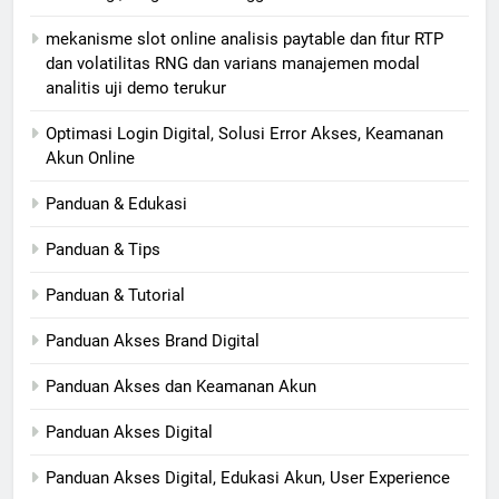
mekanisme slot online analisis paytable dan fitur RTP
dan volatilitas RNG dan varians manajemen modal
analitis uji demo terukur
Optimasi Login Digital, Solusi Error Akses, Keamanan
Akun Online
Panduan & Edukasi
Panduan & Tips
Panduan & Tutorial
Panduan Akses Brand Digital
Panduan Akses dan Keamanan Akun
Panduan Akses Digital
Panduan Akses Digital, Edukasi Akun, User Experience