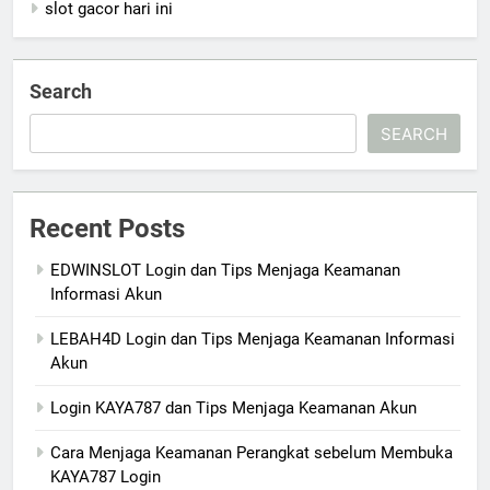
slot gacor hari ini
Search
SEARCH
Recent Posts
EDWINSLOT Login dan Tips Menjaga Keamanan
Informasi Akun
LEBAH4D Login dan Tips Menjaga Keamanan Informasi
Akun
Login KAYA787 dan Tips Menjaga Keamanan Akun
Cara Menjaga Keamanan Perangkat sebelum Membuka
KAYA787 Login