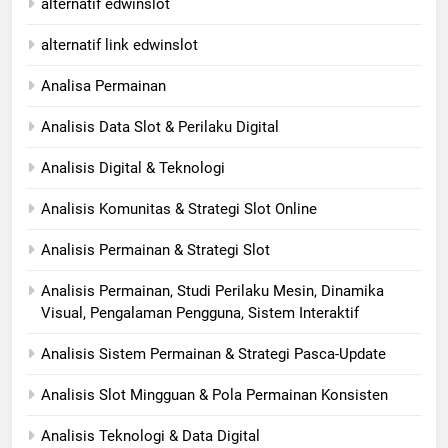
alternatif edwinslot
alternatif link edwinslot
Analisa Permainan
Analisis Data Slot & Perilaku Digital
Analisis Digital & Teknologi
Analisis Komunitas & Strategi Slot Online
Analisis Permainan & Strategi Slot
Analisis Permainan, Studi Perilaku Mesin, Dinamika
Visual, Pengalaman Pengguna, Sistem Interaktif
Analisis Sistem Permainan & Strategi Pasca-Update
Analisis Slot Mingguan & Pola Permainan Konsisten
Analisis Teknologi & Data Digital