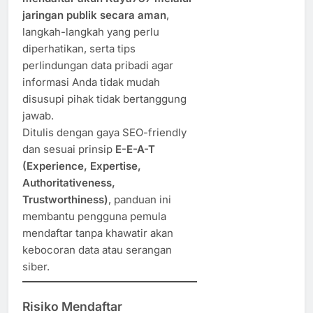
jaringan publik secara aman
,
langkah-langkah yang perlu
diperhatikan, serta tips
perlindungan data pribadi agar
informasi Anda tidak mudah
disusupi pihak tidak bertanggung
jawab.
Ditulis dengan gaya SEO-friendly
dan sesuai prinsip
E-E-A-T
(Experience, Expertise,
Authoritativeness,
Trustworthiness)
, panduan ini
membantu pengguna pemula
mendaftar tanpa khawatir akan
kebocoran data atau serangan
siber.
Risiko Mendaftar