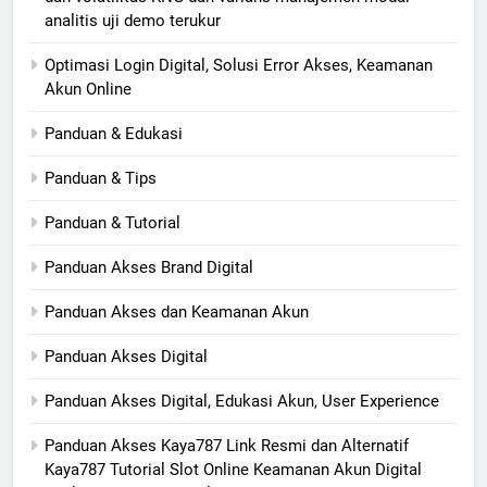
analitis uji demo terukur
Optimasi Login Digital, Solusi Error Akses, Keamanan
Akun Online
Panduan & Edukasi
Panduan & Tips
Panduan & Tutorial
Panduan Akses Brand Digital
Panduan Akses dan Keamanan Akun
Panduan Akses Digital
Panduan Akses Digital, Edukasi Akun, User Experience
Panduan Akses Kaya787 Link Resmi dan Alternatif
Kaya787 Tutorial Slot Online Keamanan Akun Digital