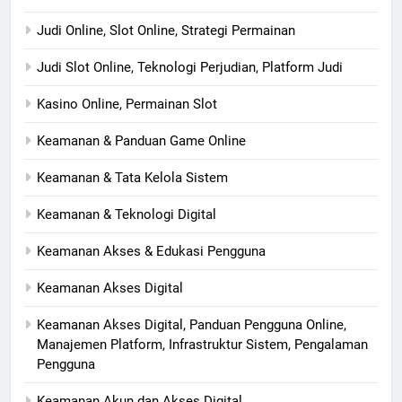
Judi Online, Slot Online, Strategi Permainan
Judi Slot Online, Teknologi Perjudian, Platform Judi
Kasino Online, Permainan Slot
Keamanan & Panduan Game Online
Keamanan & Tata Kelola Sistem
Keamanan & Teknologi Digital
Keamanan Akses & Edukasi Pengguna
Keamanan Akses Digital
Keamanan Akses Digital, Panduan Pengguna Online,
Manajemen Platform, Infrastruktur Sistem, Pengalaman
Pengguna
Keamanan Akun dan Akses Digital