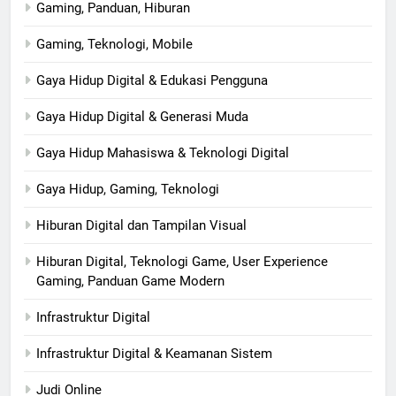
Gaming, Panduan, Hiburan
Gaming, Teknologi, Mobile
Gaya Hidup Digital & Edukasi Pengguna
Gaya Hidup Digital & Generasi Muda
Gaya Hidup Mahasiswa & Teknologi Digital
Gaya Hidup, Gaming, Teknologi
Hiburan Digital dan Tampilan Visual
Hiburan Digital, Teknologi Game, User Experience
Gaming, Panduan Game Modern
Infrastruktur Digital
Infrastruktur Digital & Keamanan Sistem
Judi Online