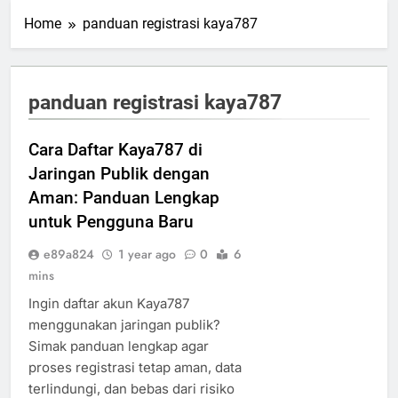
Home
panduan registrasi kaya787
panduan registrasi kaya787
Cara Daftar Kaya787 di
Jaringan Publik dengan
Aman: Panduan Lengkap
untuk Pengguna Baru
e89a824
1 year ago
0
6
mins
Ingin daftar akun Kaya787
menggunakan jaringan publik?
Simak panduan lengkap agar
proses registrasi tetap aman, data
terlindungi, dan bebas dari risiko