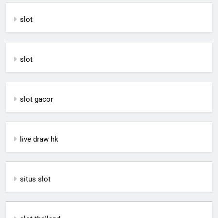
slot
slot
slot gacor
live draw hk
situs slot