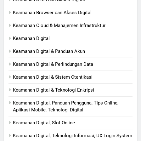
Keamanan Browser dan Akses Digital
Keamanan Cloud & Manajemen Infrastruktur
Keamanan Digital
Keamanan Digital & Panduan Akun
Keamanan Digital & Perlindungan Data
Keamanan Digital & Sistem Otentikasi
Keamanan Digital & Teknologi Enkripsi
Keamanan Digital, Panduan Pengguna, Tips Online,
Aplikasi Mobile, Teknologi Digital
Keamanan Digital, Slot Online
Keamanan Digital, Teknologi Informasi, UX Login System