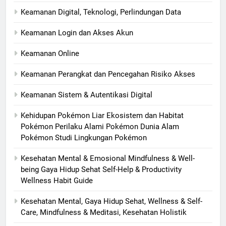
Keamanan Digital, Teknologi, Perlindungan Data
Keamanan Login dan Akses Akun
Keamanan Online
Keamanan Perangkat dan Pencegahan Risiko Akses
Keamanan Sistem & Autentikasi Digital
Kehidupan Pokémon Liar Ekosistem dan Habitat
Pokémon Perilaku Alami Pokémon Dunia Alam
Pokémon Studi Lingkungan Pokémon
Kesehatan Mental & Emosional Mindfulness & Well-
being Gaya Hidup Sehat Self-Help & Productivity
Wellness Habit Guide
Kesehatan Mental, Gaya Hidup Sehat, Wellness & Self-
Care, Mindfulness & Meditasi, Kesehatan Holistik