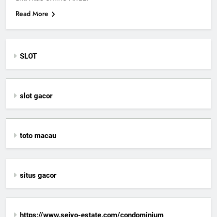
Read More
SLOT
slot gacor
toto macau
situs gacor
https://www.seiyo-estate.com/condominium