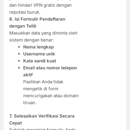
dan hindari VPN gratis dengan
reputasi buruk.
6. Isi Formulir Pendaftaran
dengan Teliti
Masukkan data yang diminta oleh
sistem dengan benar:
Nama lengkap
Username unik
Kata sandi kuat
Email atau nomor telepon
aktif
Pastikan Anda tidak
mengetik di form
mencurigakan atau domain
tiruan.
7. Selesaikan Verifikasi Secara
Cepat
Setelah mengirim formulir, Anda