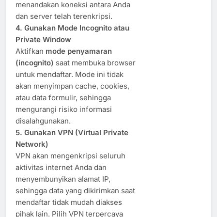
menandakan koneksi antara Anda
dan server telah terenkripsi.
4. Gunakan Mode Incognito atau
Private Window
Aktifkan
mode penyamaran
(incognito)
saat membuka browser
untuk mendaftar. Mode ini tidak
akan menyimpan cache, cookies,
atau data formulir, sehingga
mengurangi risiko informasi
disalahgunakan.
5. Gunakan VPN (Virtual Private
Network)
VPN akan mengenkripsi seluruh
aktivitas internet Anda dan
menyembunyikan alamat IP,
sehingga data yang dikirimkan saat
mendaftar tidak mudah diakses
pihak lain. Pilih VPN terpercaya