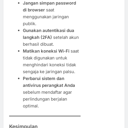
Jangan simpan password
di browser
saat
menggunakan jaringan
publik.
Gunakan autentikasi dua
langkah (2FA)
setelah akun
berhasil dibuat.
Matikan koneksi Wi-Fi
saat
tidak digunakan untuk
menghindari koneksi tidak
sengaja ke jaringan palsu.
Perbarui sistem dan
antivirus perangkat Anda
sebelum mendaftar agar
perlindungan berjalan
optimal.
Kesimpulan