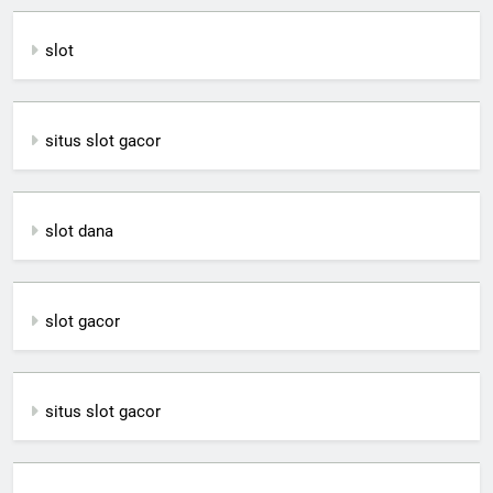
slot
situs slot gacor
slot dana
slot gacor
situs slot gacor