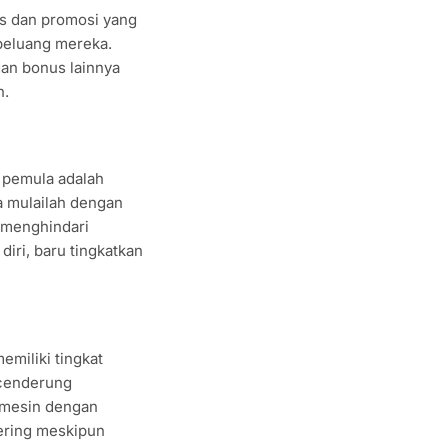
us dan promosi yang
peluang mereka.
dan bonus lainnya
n.
 pemula adalah
a mulailah dengan
 menghindari
diri, baru tingkatkan
emiliki tingkat
i cenderung
 mesin dengan
ering meskipun