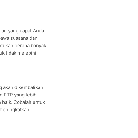
nan yang dapat Anda
rbawa suasana dan
entukan berapa banyak
uk tidak melebihi
g akan dikembalikan
n RTP yang lebih
 baik. Cobalah untuk
 meningkatkan