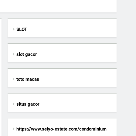
SLOT
slot gacor
toto macau
situs gacor
https://www.seiyo-estate.com/condominium