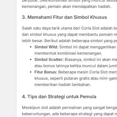
berputar. Jika kombinasi simbol yang muncul sesua
kemenangan, pemain akan mendapatkan hadiah.
3. Memahami Fitur dan Simbol Khusus
Salah satu daya tarik utama dari Corla Slot adalah b
dan simbol khusus yang dapat membantu pemain 
lebih besar. Berikut adalah beberapa simbol yang pe
Simbol Wild:
Simbol ini dapat menggantikan 
membentuk kombinasi kemenangan.
Simbol Scatter:
Biasanya, simbol ini akan me
atau bonus lainnya ketika muncul dalam juml
Fitur Bonus:
Beberapa mesin Corla Slot memil
khusus, seperti putaran gratis atau mini-ga
memberikan hadiah tambahan.
4. Tips dan Strategi untuk Pemula
Meskipun slot adalah permainan yang sangat berg
keberuntungan, ada beberapa strategi yang dapat