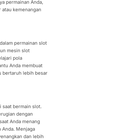
aya permainan Anda,
r atau kemenangan
dalam permainan slot
un mesin slot
ajari pola
antu Anda membuat
 bertaruh lebih besar
 saat bermain slot.
kerugian dengan
, saat Anda menang
n Anda. Menjaga
yenangkan dan lebih