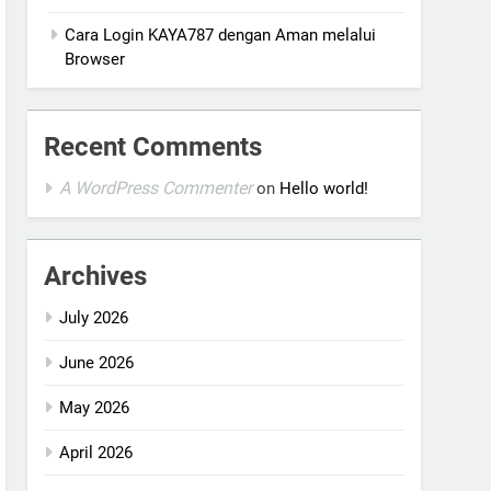
Cara Login KAYA787 dengan Aman melalui
Browser
Recent Comments
A WordPress Commenter
on
Hello world!
Archives
July 2026
June 2026
May 2026
April 2026