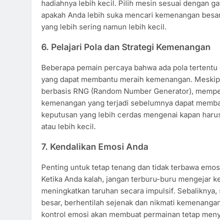
hadiahnya lebih kecil. Pilih mesin sesuai dengan g
apakah Anda lebih suka mencari kemenangan besa
yang lebih sering namun lebih kecil.
6. Pelajari Pola dan Strategi Kemenangan
Beberapa pemain percaya bahwa ada pola tertentu 
yang dapat membantu meraih kemenangan. Meskip
berbasis RNG (Random Number Generator), mempel
kemenangan yang terjadi sebelumnya dapat memb
keputusan yang lebih cerdas mengenai kapan harus
atau lebih kecil.
7. Kendalikan Emosi Anda
Penting untuk tetap tenang dan tidak terbawa emosi
Ketika Anda kalah, jangan terburu-buru mengejar 
meningkatkan taruhan secara impulsif. Sebaliknya
besar, berhentilah sejenak dan nikmati kemenanga
kontrol emosi akan membuat permainan tetap men