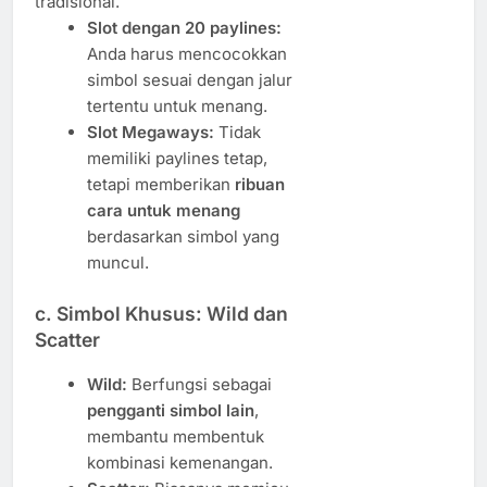
tradisional.
Slot dengan 20 paylines:
Anda harus mencocokkan
simbol sesuai dengan jalur
tertentu untuk menang.
Slot Megaways:
Tidak
memiliki paylines tetap,
tetapi memberikan
ribuan
cara untuk menang
berdasarkan simbol yang
muncul.
c. Simbol Khusus: Wild dan
Scatter
Wild:
Berfungsi sebagai
pengganti simbol lain
,
membantu membentuk
kombinasi kemenangan.