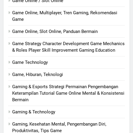
Game Online / Slot Online
Game Online, Multiplayer, Tren Gaming, Rekomendasi
Game
Game Online, Slot Online, Panduan Bermain
Game Strategy Character Development Game Mechanics
& Roles Player Skill Improvement Gaming Education
Game Technology
Game, Hiburan, Teknologi
Gaming & Esports Strategi Permainan Pengembangan
Keterampilan Tutorial Game Online Mental & Konsistensi
Bermain
Gaming & Technology
Gaming, Kesehatan Mental, Pengembangan Diri,
Produktivitas, Tips Game