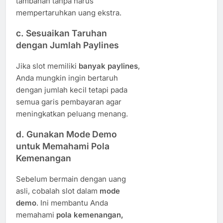
tambahan tanpa harus
mempertaruhkan uang ekstra.
c. Sesuaikan Taruhan
dengan Jumlah Paylines
Jika slot memiliki
banyak paylines
,
Anda mungkin ingin bertaruh
dengan jumlah kecil tetapi pada
semua garis pembayaran agar
meningkatkan peluang menang.
d. Gunakan Mode Demo
untuk Memahami Pola
Kemenangan
Sebelum bermain dengan uang
asli, cobalah slot dalam
mode
demo
. Ini membantu Anda
memahami
pola kemenangan,