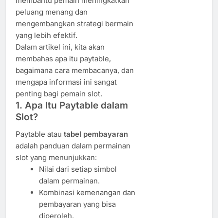
membantu pemain meningkatkan
peluang menang dan
mengembangkan strategi bermain
yang lebih efektif.
Dalam artikel ini, kita akan
membahas apa itu paytable,
bagaimana cara membacanya, dan
mengapa informasi ini sangat
penting bagi pemain slot.
1. Apa Itu Paytable dalam
Slot?
Paytable atau
tabel pembayaran
adalah panduan dalam permainan
slot yang menunjukkan:
Nilai dari setiap simbol
dalam permainan.
Kombinasi kemenangan dan
pembayaran yang bisa
diperoleh.