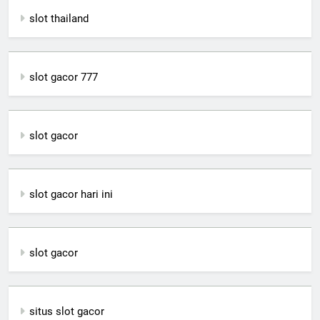
slot thailand
slot gacor 777
slot gacor
slot gacor hari ini
slot gacor
situs slot gacor