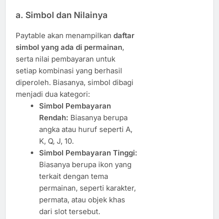
a. Simbol dan Nilainya
Paytable akan menampilkan
daftar
simbol yang ada di permainan
,
serta nilai pembayaran untuk
setiap kombinasi yang berhasil
diperoleh. Biasanya, simbol dibagi
menjadi dua kategori:
Simbol Pembayaran
Rendah:
Biasanya berupa
angka atau huruf seperti A,
K, Q, J, 10.
Simbol Pembayaran Tinggi:
Biasanya berupa ikon yang
terkait dengan tema
permainan, seperti karakter,
permata, atau objek khas
dari slot tersebut.