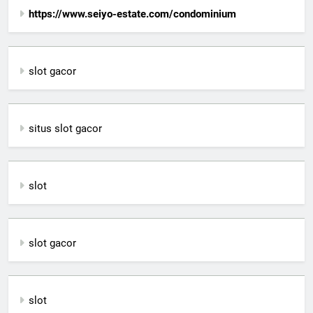
https://www.seiyo-estate.com/condominium
slot gacor
situs slot gacor
slot
slot gacor
slot