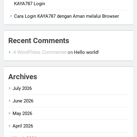
KAYA787 Login
Cara Login KAYA787 dengan Aman melalui Browser
Recent Comments
A WordPress Commenter
on
Hello world!
Archives
July 2026
June 2026
May 2026
April 2026