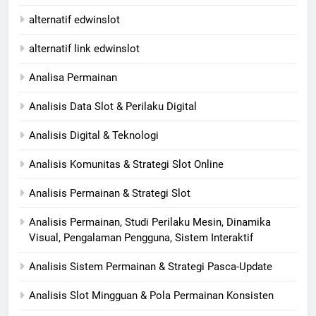
alternatif edwinslot
alternatif link edwinslot
Analisa Permainan
Analisis Data Slot & Perilaku Digital
Analisis Digital & Teknologi
Analisis Komunitas & Strategi Slot Online
Analisis Permainan & Strategi Slot
Analisis Permainan, Studi Perilaku Mesin, Dinamika
Visual, Pengalaman Pengguna, Sistem Interaktif
Analisis Sistem Permainan & Strategi Pasca-Update
Analisis Slot Mingguan & Pola Permainan Konsisten