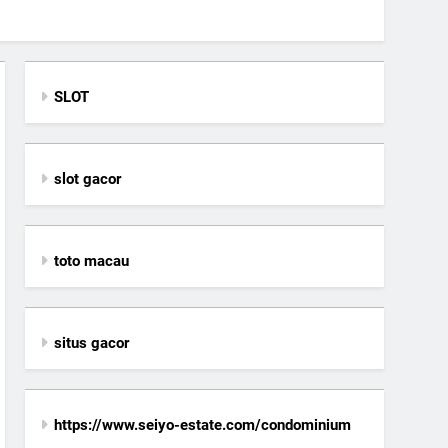
SLOT
slot gacor
toto macau
situs gacor
https://www.seiyo-estate.com/condominium