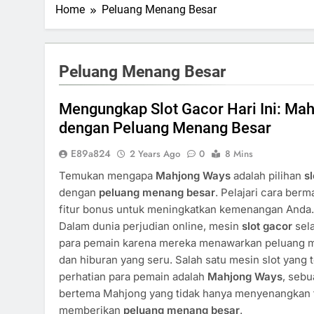
Home
Peluang Menang Besar
Peluang Menang Besar
Mengungkap Slot Gacor Hari Ini: Ma
dengan Peluang Menang Besar
E89a824
2 Years Ago
0
8 Mins
Temukan mengapa
Mahjong Ways
adalah pilihan
sl
dengan
peluang menang besar
. Pelajari cara ber
fitur bonus untuk meningkatkan kemenangan Anda.
Dalam dunia perjudian online, mesin
slot gacor
sela
para pemain karena mereka menawarkan peluang 
dan hiburan yang seru. Salah satu mesin slot yang 
perhatian para pemain adalah
Mahjong Ways
, sebu
bertema Mahjong yang tidak hanya menyenangkan t
memberikan
peluang menang besar
.