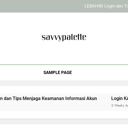
LEBAH4D Login dan Ti
Login KAYA
Cara Menjaga Keamanan Perang
EDWINSLOT Login dan Ti
vy Palette
LEBAH4D Login dan Ti
Desain Kreatif Dan Tips Dekorasi Rumah Dari Savvy Palette. So
Login KAYA
SAMPLE PAGE
Cara Menjaga Keamanan Perang
 Menjaga Keamanan Informasi Akun
Login KAYA787 dan
2 Weeks Ago