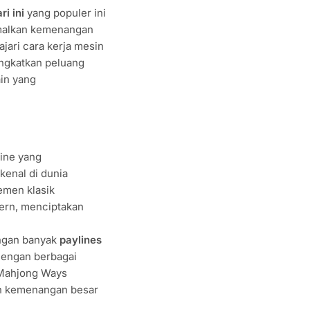
ri ini
yang populer ini
malkan kemenangan
ari cara kerja mesin
ingkatkan peluang
in yang
line yang
enal di dunia
emen klasik
ern, menciptakan
ngan banyak
paylines
Dengan berbagai
 Mahjong Ways
n kemenangan besar