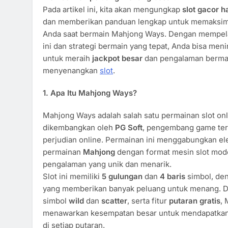
Pada artikel ini, kita akan mengungkap
slot gacor ha
dan memberikan panduan lengkap untuk memaksi
Anda saat bermain Mahjong Ways. Dengan mempelaj
ini dan strategi bermain yang tepat, Anda bisa men
untuk meraih
jackpot besar
dan pengalaman berma
menyenangkan
slot
.
1.
Apa Itu Mahjong Ways?
Mahjong Ways adalah salah satu permainan slot on
dikembangkan oleh
PG Soft
, pengembang game terk
perjudian online. Permainan ini menggabungkan el
permainan
Mahjong
dengan format mesin slot mod
pengalaman yang unik dan menarik.
Slot ini memiliki
5 gulungan
dan
4 baris
simbol, de
yang memberikan banyak peluang untuk menang. 
simbol
wild
dan
scatter
, serta fitur
putaran gratis
,
menawarkan kesempatan besar untuk mendapatka
di setiap putaran.