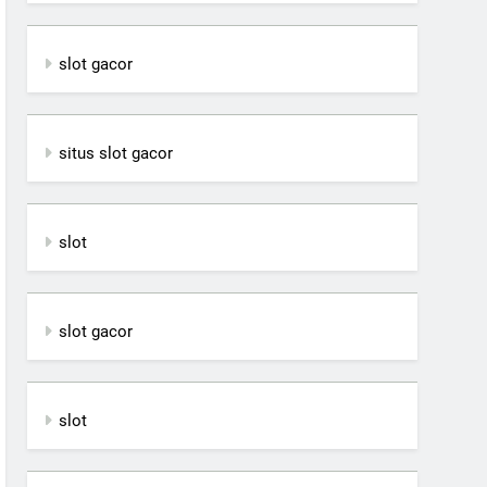
slot gacor
situs slot gacor
slot
slot gacor
slot