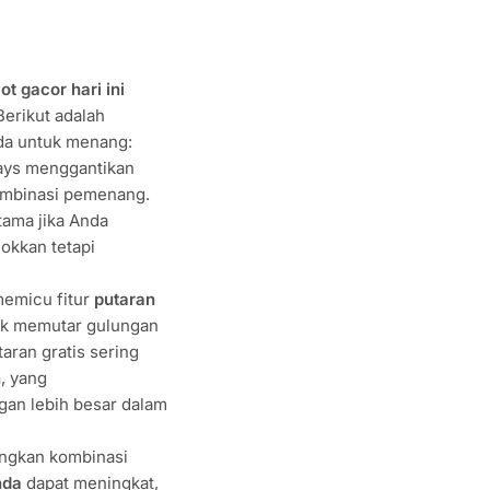
lot gacor hari ini
Berikut adalah
da untuk menang:
ays menggantikan
ombinasi pemenang.
tama jika Anda
okkan tetapi
memicu fitur
putaran
uk memutar gulungan
aran gratis sering
n
, yang
an lebih besar dalam
angkan kombinasi
nda
dapat meningkat,