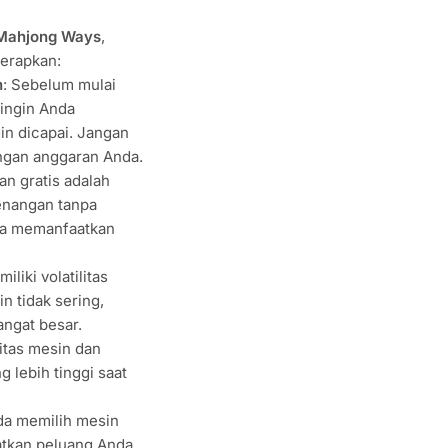
Mahjong Ways
,
terapkan:
n
: Sebelum mulai
ingin Anda
in dicapai. Jangan
engan anggaran Anda.
ran gratis adalah
nangan tanpa
da memanfaatkan
liki volatilitas
n tidak sering,
angat besar.
itas mesin dan
lebih tinggi saat
da memilih mesin
atkan peluang Anda