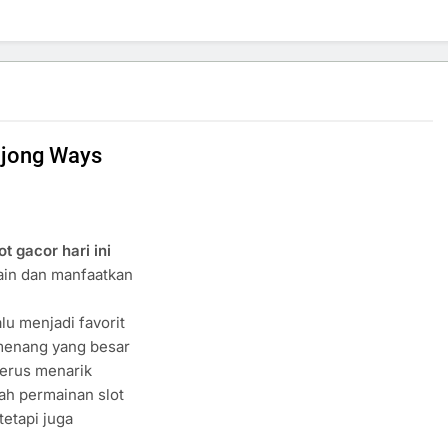
hjong Ways
ot gacor hari ini
main dan manfaatkan
lu menjadi favorit
menang yang besar
terus menarik
ah permainan slot
etapi juga