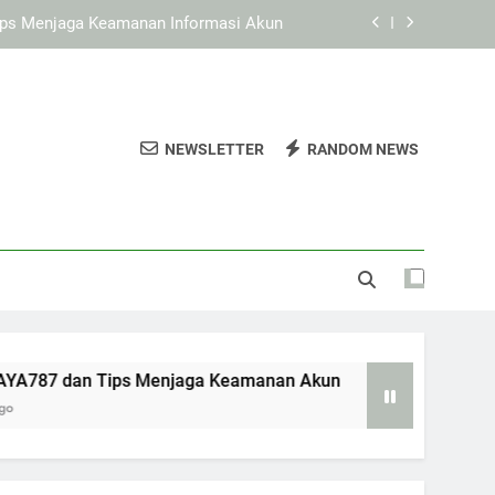
ps Menjaga Keamanan Informasi Akun
787 dan Tips Menjaga Keamanan Akun
kat sebelum Membuka KAYA787 Login
NEWSLETTER
RANDOM NEWS
ps Menjaga Keamanan Informasi Akun
ps Menjaga Keamanan Informasi Akun
lusi Untuk Rumah Impian Anda.
787 dan Tips Menjaga Keamanan Akun
kat sebelum Membuka KAYA787 Login
 Tips Menjaga Keamanan Akun
Cara Menjaga Keamana
3 Weeks Ago