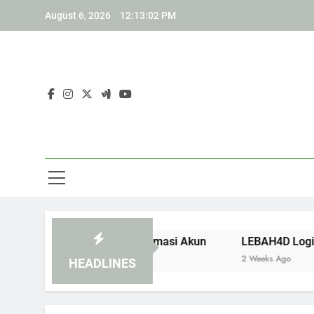
Skip
August 6, 2026
12:13:03 PM
to
content
Sav
Inspirasi 
ga Keamanan Informasi Akun
LEBAH4D Login dan Tips
2 Weeks Ago
HEADLINES