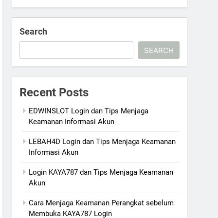
Search
SEARCH
Recent Posts
EDWINSLOT Login dan Tips Menjaga
Keamanan Informasi Akun
LEBAH4D Login dan Tips Menjaga Keamanan
Informasi Akun
Login KAYA787 dan Tips Menjaga Keamanan
Akun
Cara Menjaga Keamanan Perangkat sebelum
Membuka KAYA787 Login