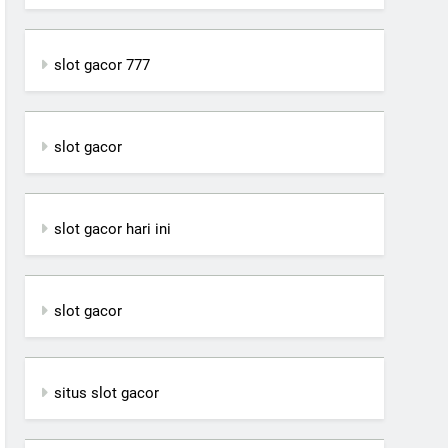
slot gacor 777
slot gacor
slot gacor hari ini
slot gacor
situs slot gacor