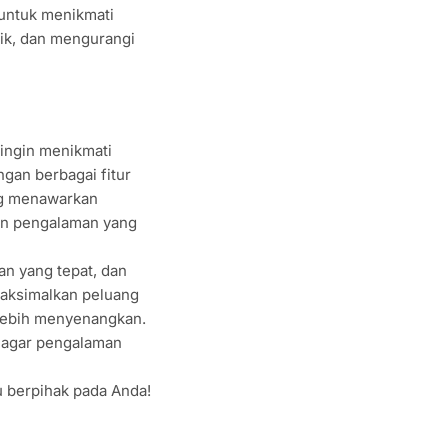
untuk menikmati
aik, dan mengurangi
 ingin menikmati
ngan berbagai fitur
ang menawarkan
an pengalaman yang
n yang tepat, dan
aksimalkan peluang
lebih menyenangkan.
agar pengalaman
 berpihak pada Anda!