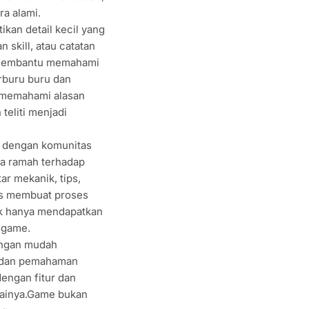
a alami.
kan detail kecil yang
n skill, atau catatan
g membantu memahami
rburu buru dan
n memahami alasan
teliti menjadi
g dengan komunitas
ya ramah terhadap
r mekanik, tips,
tas membuat proses
ak hanya mendapatkan
 game.
engan mudah
, dan pemahaman
engan fitur dan
sainya.Game bukan