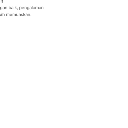
ng
gan baik, pengalaman
lebih memuaskan.