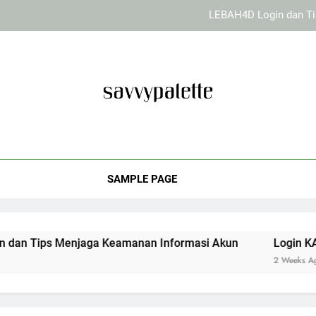
LEBAH4D Login dan Ti
Login KAYA
Cara Menjaga Keamanan Perang
EDWINSLOT Login dan Ti
vy Palette
LEBAH4D Login dan Ti
Desain Kreatif Dan Tips Dekorasi Rumah Dari Savvy Palette. So
Login KAYA
SAMPLE PAGE
Cara Menjaga Keamanan Perang
Menjaga Keamanan Informasi Akun
Login KAYA787 dan
2 Weeks Ago