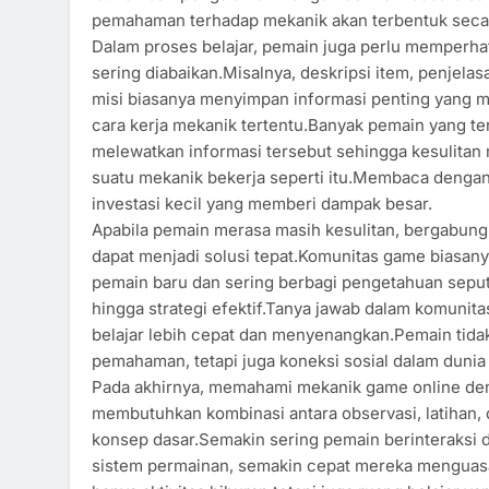
pemahaman terhadap mekanik akan terbentuk secar
Dalam proses belajar, pemain juga perlu memperhati
sering diabaikan.Misalnya, deskripsi item, penjelasa
misi biasanya menyimpan informasi penting yan
cara kerja mekanik tertentu.Banyak pemain yang te
melewatkan informasi tersebut sehingga kesulita
suatu mekanik bekerja seperti itu.Membaca dengan 
investasi kecil yang memberi dampak besar.
Apabila pemain merasa masih kesulitan, bergabun
dapat menjadi solusi tepat.Komunitas game biasan
pemain baru dan sering berbagi pengetahuan seputa
hingga strategi efektif.Tanya jawab dalam komuni
belajar lebih cepat dan menyenangkan.Pemain tid
pemahaman, tetapi juga koneksi sosial dalam dunia
Pada akhirnya, memahami mekanik game online d
membutuhkan kombinasi antara observasi, latihan
konsep dasar.Semakin sering pemain berinteraksi d
sistem permainan, semakin cepat mereka mengua