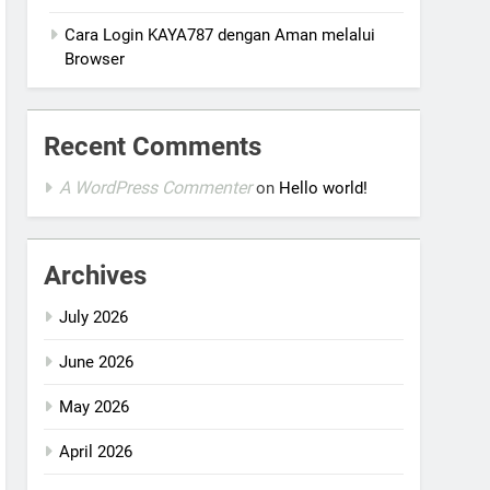
Cara Login KAYA787 dengan Aman melalui
Browser
Recent Comments
A WordPress Commenter
on
Hello world!
Archives
July 2026
June 2026
May 2026
April 2026