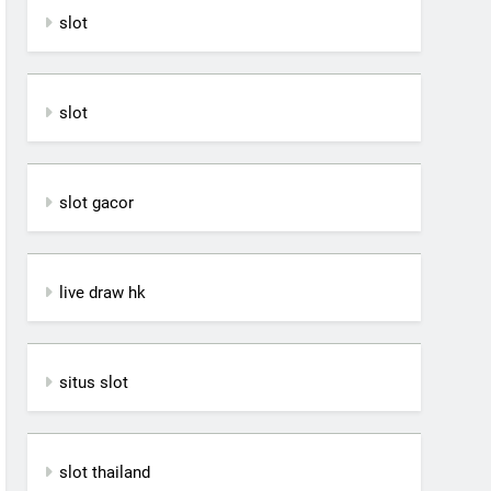
slot
slot
slot gacor
live draw hk
situs slot
slot thailand