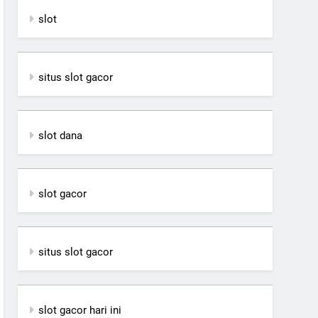
slot
situs slot gacor
slot dana
slot gacor
situs slot gacor
slot gacor hari ini