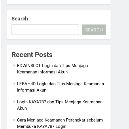
Search
SEARCH
Recent Posts
EDWINSLOT Login dan Tips Menjaga
Keamanan Informasi Akun
LEBAH4D Login dan Tips Menjaga Keamanan
Informasi Akun
Login KAYA787 dan Tips Menjaga Keamanan
Akun
Cara Menjaga Keamanan Perangkat sebelum
Membuka KAYA787 Login