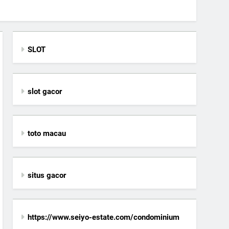
SLOT
slot gacor
toto macau
situs gacor
https://www.seiyo-estate.com/condominium