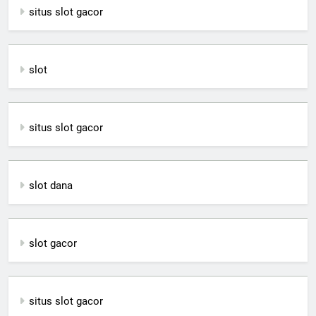
situs slot gacor
slot
situs slot gacor
slot dana
slot gacor
situs slot gacor