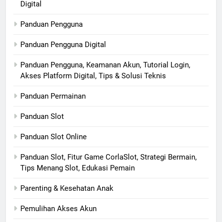
Digital
Panduan Pengguna
Panduan Pengguna Digital
Panduan Pengguna, Keamanan Akun, Tutorial Login,
Akses Platform Digital, Tips & Solusi Teknis
Panduan Permainan
Panduan Slot
Panduan Slot Online
Panduan Slot, Fitur Game CorlaSlot, Strategi Bermain,
Tips Menang Slot, Edukasi Pemain
Parenting & Kesehatan Anak
Pemulihan Akses Akun