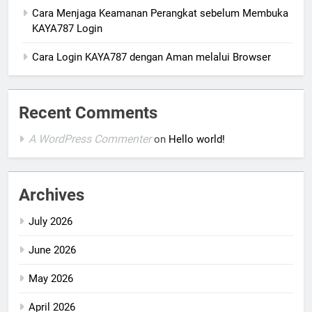
Cara Menjaga Keamanan Perangkat sebelum Membuka
KAYA787 Login
Cara Login KAYA787 dengan Aman melalui Browser
Recent Comments
A WordPress Commenter
on
Hello world!
Archives
July 2026
June 2026
May 2026
April 2026