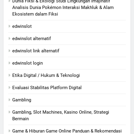
Dunia Fiksi & Ekologi Studi Lingkungan Imajinatif
Analisis Dunia Pokémon Interaksi Makhluk & Alam
Ekosistem dalam Fiksi
edwinslot
edwinslot alternatif
edwinslot link alternatif
edwinslot login
Etika Digital / Hukum & Teknologi
Evaluasi Stabilitas Platform Digital
Gambling
Gambling, Slot Machines, Kasino Online, Strategi
Bermain
Game & Hiburan Game Online Panduan & Rekomendasi