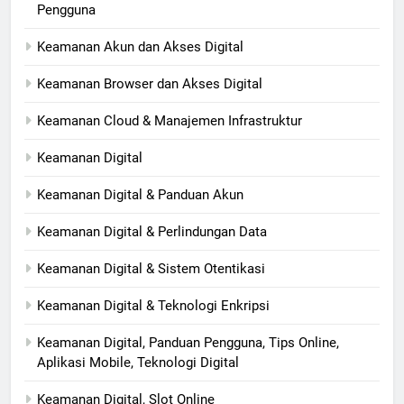
Pengguna
Keamanan Akun dan Akses Digital
Keamanan Browser dan Akses Digital
Keamanan Cloud & Manajemen Infrastruktur
Keamanan Digital
Keamanan Digital & Panduan Akun
Keamanan Digital & Perlindungan Data
Keamanan Digital & Sistem Otentikasi
Keamanan Digital & Teknologi Enkripsi
Keamanan Digital, Panduan Pengguna, Tips Online,
Aplikasi Mobile, Teknologi Digital
Keamanan Digital, Slot Online