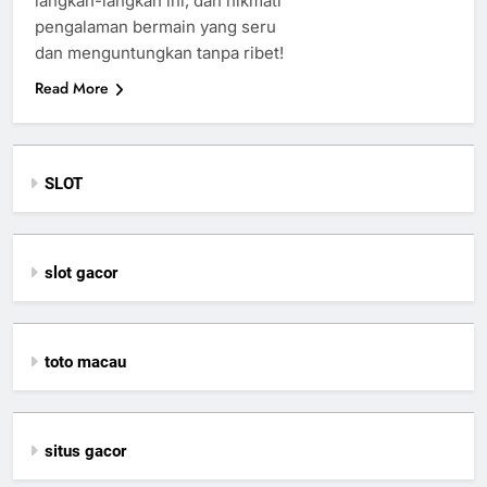
langkah-langkah ini, dan nikmati
pengalaman bermain yang seru
dan menguntungkan tanpa ribet!
Read More
SLOT
slot gacor
toto macau
situs gacor