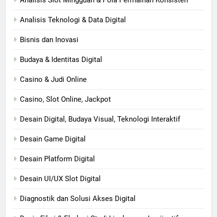
Analisis Slot Mingguan & Pola Permainan Konsisten
Analisis Teknologi & Data Digital
Bisnis dan Inovasi
Budaya & Identitas Digital
Casino & Judi Online
Casino, Slot Online, Jackpot
Desain Digital, Budaya Visual, Teknologi Interaktif
Desain Game Digital
Desain Platform Digital
Desain UI/UX Slot Digital
Diagnostik dan Solusi Akses Digital