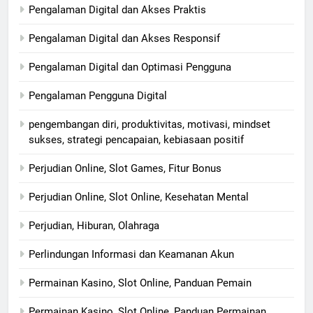
Pengalaman Digital dan Akses Praktis
Pengalaman Digital dan Akses Responsif
Pengalaman Digital dan Optimasi Pengguna
Pengalaman Pengguna Digital
pengembangan diri, produktivitas, motivasi, mindset
sukses, strategi pencapaian, kebiasaan positif
Perjudian Online, Slot Games, Fitur Bonus
Perjudian Online, Slot Online, Kesehatan Mental
Perjudian, Hiburan, Olahraga
Perlindungan Informasi dan Keamanan Akun
Permainan Kasino, Slot Online, Panduan Pemain
Permainan Kasino, Slot Online, Panduan Permainan