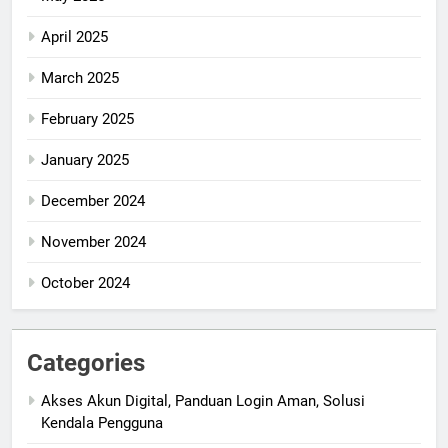
April 2025
March 2025
February 2025
January 2025
December 2024
November 2024
October 2024
Categories
Akses Akun Digital, Panduan Login Aman, Solusi
Kendala Pengguna