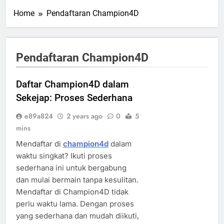
Home
Pendaftaran Champion4D
Pendaftaran Champion4D
Daftar Champion4D dalam
Sekejap: Proses Sederhana
e89a824
2 years ago
0
5
mins
Mendaftar di
champion4d
dalam
waktu singkat? Ikuti proses
sederhana ini untuk bergabung
dan mulai bermain tanpa kesulitan.
Mendaftar di Champion4D tidak
perlu waktu lama. Dengan proses
yang sederhana dan mudah diikuti,