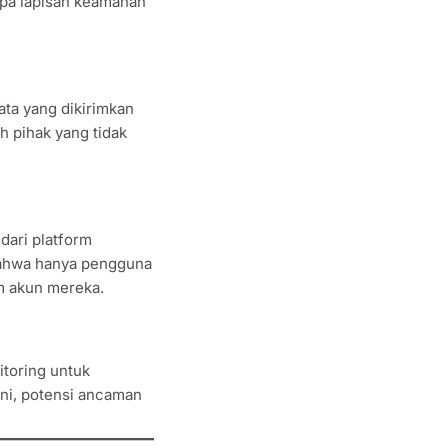
apa lapisan keamanan
ta yang dikirimkan
h pihak yang tidak
dari platform
bahwa hanya pengguna
m akun mereka.
toring untuk
ini, potensi ancaman