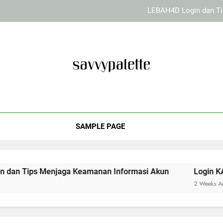
LEBAH4D Login dan Ti
Login KAYA
Cara Menjaga Keamanan Perang
EDWINSLOT Login dan Ti
vy Palette
LEBAH4D Login dan Ti
Desain Kreatif Dan Tips Dekorasi Rumah Dari Savvy Palette. So
Login KAYA
SAMPLE PAGE
Cara Menjaga Keamanan Perang
enjaga Keamanan Informasi Akun
Login KAYA787 dan 
2 Weeks Ago