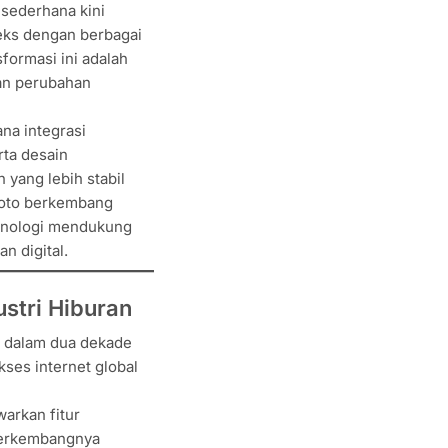
 sederhana kini
eks dengan berbagai
formasi ini adalah
gan perubahan
na integrasi
rta desain
yang lebih stabil
Toto berkembang
eknologi mendukung
n digital.
ustri Hiburan
r dalam dua dekade
kses internet global
arkan fitur
berkembangnya