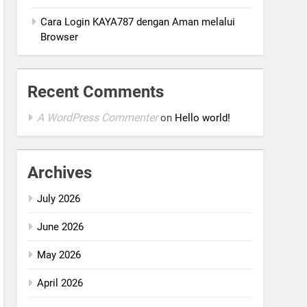
Cara Login KAYA787 dengan Aman melalui
Browser
Recent Comments
A WordPress Commenter
on
Hello world!
Archives
July 2026
June 2026
May 2026
April 2026