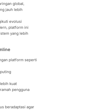
ringan global,
ng jauh lebih
ikuti evolusi
rn, platform ini
istem yang lebih
nline
gan platform seperti
puting
ebih kuat
 ramah pengguna
rus beradaptasi agar