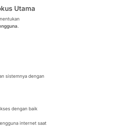
okus Utama
enentukan
engguna
.
kan sistemnya dengan
akses dengan baik
pengguna internet saat