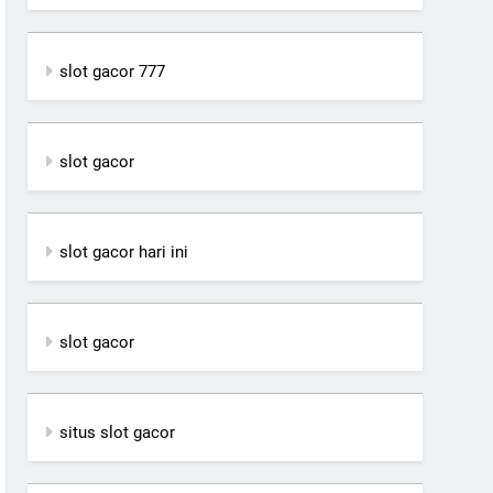
slot gacor 777
slot gacor
slot gacor hari ini
slot gacor
situs slot gacor