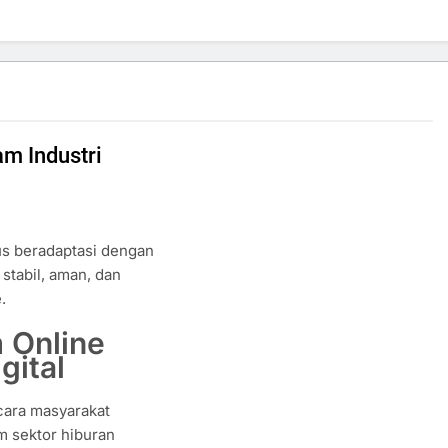
am Industri
us beradaptasi dengan
stabil, aman, dan
.
m Online
gital
cara masyarakat
m sektor hiburan