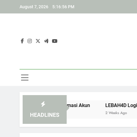
Skip
August 7, 2026
5:16:57 PM
to
content
Sav
Inspirasi 
a Keamanan Informasi Akun
LEBAH4D Login dan Tips M
2 Weeks Ago
HEADLINES