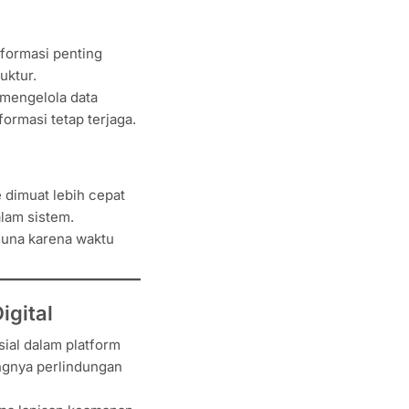
nformasi penting
uktur.
mengelola data
formasi tetap terjaga.
dimuat lebih cepat
lam sistem.
una karena waktu
igital
ial dalam platform
ingnya perlindungan