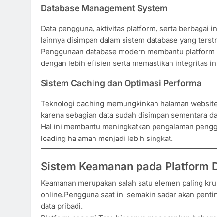
Database Management System
Data pengguna, aktivitas platform, serta berbagai i
lainnya disimpan dalam sistem database yang terstr
Penggunaan database modern membantu platform 
dengan lebih efisien serta memastikan integritas in
Sistem Caching dan Optimasi Performa
Teknologi caching memungkinkan halaman website 
karena sebagian data sudah disimpan sementara da
Hal ini membantu meningkatkan pengalaman pengg
loading halaman menjadi lebih singkat.
Sistem Keamanan pada Platform D
Keamanan merupakan salah satu elemen paling krus
online.Pengguna saat ini semakin sadar akan pent
data pribadi.