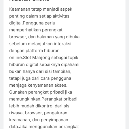
Keamanan tetap menjadi aspek
penting dalam setiap aktivitas
digital.Pengguna perlu
memperhatikan perangkat,
browser, dan halaman yang dibuka
sebelum melanjutkan interaksi
dengan platform hiburan
online.Slot Mahjong sebagai topik
hiburan digital sebaiknya dipahami
bukan hanya dari sisi tampilan,
tetapi juga dari cara pengguna
menjaga kenyamanan akses.
Gunakan perangkat pribadi jika
memungkinkan.Perangkat pribadi
lebih mudah dikontrol dari sisi
riwayat browser, pengaturan
keamanan, dan penyimpanan
data.Jika menggunakan perangkat