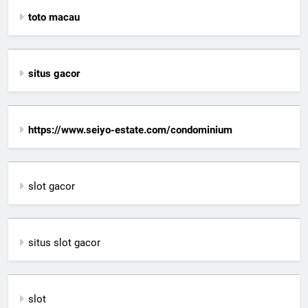
toto macau
situs gacor
https://www.seiyo-estate.com/condominium
slot gacor
situs slot gacor
slot