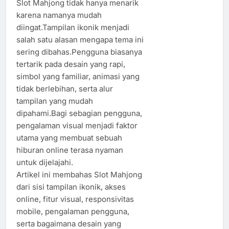
Slot Mahjong tidak hanya menarik
karena namanya mudah
diingat.Tampilan ikonik menjadi
salah satu alasan mengapa tema ini
sering dibahas.Pengguna biasanya
tertarik pada desain yang rapi,
simbol yang familiar, animasi yang
tidak berlebihan, serta alur
tampilan yang mudah
dipahami.Bagi sebagian pengguna,
pengalaman visual menjadi faktor
utama yang membuat sebuah
hiburan online terasa nyaman
untuk dijelajahi.
Artikel ini membahas Slot Mahjong
dari sisi tampilan ikonik, akses
online, fitur visual, responsivitas
mobile, pengalaman pengguna,
serta bagaimana desain yang