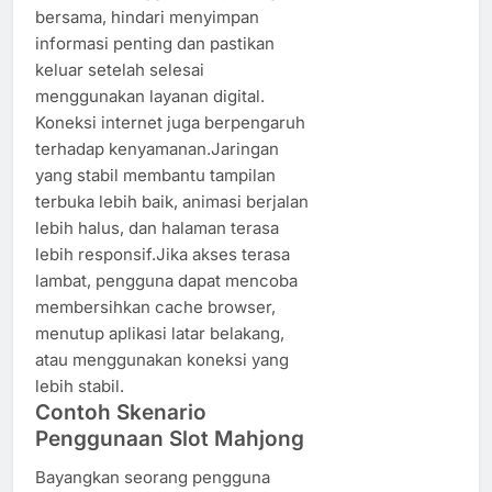
bersama, hindari menyimpan
informasi penting dan pastikan
keluar setelah selesai
menggunakan layanan digital.
Koneksi internet juga berpengaruh
terhadap kenyamanan.Jaringan
yang stabil membantu tampilan
terbuka lebih baik, animasi berjalan
lebih halus, dan halaman terasa
lebih responsif.Jika akses terasa
lambat, pengguna dapat mencoba
membersihkan cache browser,
menutup aplikasi latar belakang,
atau menggunakan koneksi yang
lebih stabil.
Contoh Skenario
Penggunaan Slot Mahjong
Bayangkan seorang pengguna