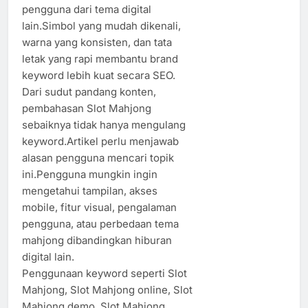
pengguna dari tema digital
lain.Simbol yang mudah dikenali,
warna yang konsisten, dan tata
letak yang rapi membantu brand
keyword lebih kuat secara SEO.
Dari sudut pandang konten,
pembahasan Slot Mahjong
sebaiknya tidak hanya mengulang
keyword.Artikel perlu menjawab
alasan pengguna mencari topik
ini.Pengguna mungkin ingin
mengetahui tampilan, akses
mobile, fitur visual, pengalaman
pengguna, atau perbedaan tema
mahjong dibandingkan hiburan
digital lain.
Penggunaan keyword seperti Slot
Mahjong, Slot Mahjong online, Slot
Mahjong demo, Slot Mahjong