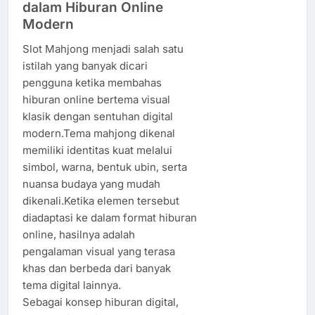
dalam Hiburan Online
Modern
Slot Mahjong menjadi salah satu
istilah yang banyak dicari
pengguna ketika membahas
hiburan online bertema visual
klasik dengan sentuhan digital
modern.Tema mahjong dikenal
memiliki identitas kuat melalui
simbol, warna, bentuk ubin, serta
nuansa budaya yang mudah
dikenali.Ketika elemen tersebut
diadaptasi ke dalam format hiburan
online, hasilnya adalah
pengalaman visual yang terasa
khas dan berbeda dari banyak
tema digital lainnya.
Sebagai konsep hiburan digital,