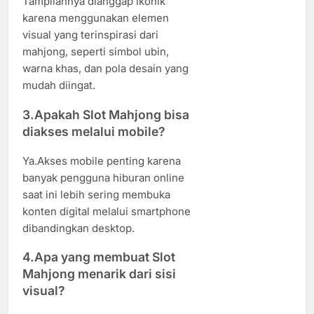
Tampilannya dianggap ikonik
karena menggunakan elemen
visual yang terinspirasi dari
mahjong, seperti simbol ubin,
warna khas, dan pola desain yang
mudah diingat.
3.Apakah Slot Mahjong bisa
diakses melalui mobile?
Ya.Akses mobile penting karena
banyak pengguna hiburan online
saat ini lebih sering membuka
konten digital melalui smartphone
dibandingkan desktop.
4.Apa yang membuat Slot
Mahjong menarik dari sisi
visual?