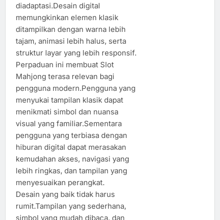
diadaptasi.Desain digital
memungkinkan elemen klasik
ditampilkan dengan warna lebih
tajam, animasi lebih halus, serta
struktur layar yang lebih responsif.
Perpaduan ini membuat Slot
Mahjong terasa relevan bagi
pengguna modern.Pengguna yang
menyukai tampilan klasik dapat
menikmati simbol dan nuansa
visual yang familiar.Sementara
pengguna yang terbiasa dengan
hiburan digital dapat merasakan
kemudahan akses, navigasi yang
lebih ringkas, dan tampilan yang
menyesuaikan perangkat.
Desain yang baik tidak harus
rumit.Tampilan yang sederhana,
simbol yang mudah dibaca, dan