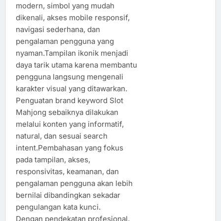
modern, simbol yang mudah
dikenali, akses mobile responsif,
navigasi sederhana, dan
pengalaman pengguna yang
nyaman.Tampilan ikonik menjadi
daya tarik utama karena membantu
pengguna langsung mengenali
karakter visual yang ditawarkan.
Penguatan brand keyword Slot
Mahjong sebaiknya dilakukan
melalui konten yang informatif,
natural, dan sesuai search
intent.Pembahasan yang fokus
pada tampilan, akses,
responsivitas, keamanan, dan
pengalaman pengguna akan lebih
bernilai dibandingkan sekadar
pengulangan kata kunci.
Dengan pendekatan profesional,