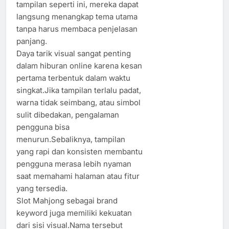
tampilan seperti ini, mereka dapat
langsung menangkap tema utama
tanpa harus membaca penjelasan
panjang.
Daya tarik visual sangat penting
dalam hiburan online karena kesan
pertama terbentuk dalam waktu
singkat.Jika tampilan terlalu padat,
warna tidak seimbang, atau simbol
sulit dibedakan, pengalaman
pengguna bisa
menurun.Sebaliknya, tampilan
yang rapi dan konsisten membantu
pengguna merasa lebih nyaman
saat memahami halaman atau fitur
yang tersedia.
Slot Mahjong sebagai brand
keyword juga memiliki kekuatan
dari sisi visual.Nama tersebut