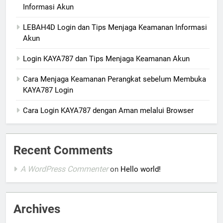
Informasi Akun
LEBAH4D Login dan Tips Menjaga Keamanan Informasi
Akun
Login KAYA787 dan Tips Menjaga Keamanan Akun
Cara Menjaga Keamanan Perangkat sebelum Membuka
KAYA787 Login
Cara Login KAYA787 dengan Aman melalui Browser
Recent Comments
A WordPress Commenter
on
Hello world!
Archives