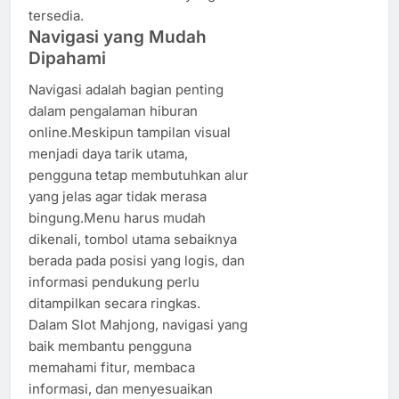
tersedia.
Navigasi yang Mudah
Dipahami
Navigasi adalah bagian penting
dalam pengalaman hiburan
online.Meskipun tampilan visual
menjadi daya tarik utama,
pengguna tetap membutuhkan alur
yang jelas agar tidak merasa
bingung.Menu harus mudah
dikenali, tombol utama sebaiknya
berada pada posisi yang logis, dan
informasi pendukung perlu
ditampilkan secara ringkas.
Dalam Slot Mahjong, navigasi yang
baik membantu pengguna
memahami fitur, membaca
informasi, dan menyesuaikan