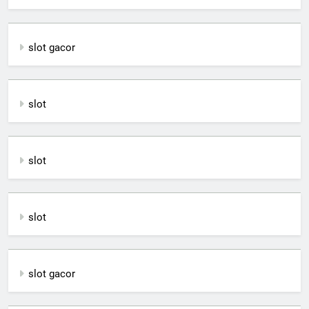
slot gacor
slot
slot
slot
slot gacor