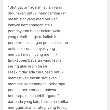
“Slot gacor” adalah istilah yang
digunakan untuk menggambarkan
mesin slot yang memberikan
banyak kemenangan atau
pembayaran besar dalam waktu
yang relatif singkat. Istilah ini
populer di kalangan pemain kasino
online, karena banyak yang
mencari mesin yang memiliki
tingkat pembayaran yang lebih
sering atau lebih besar.
Meski tidak ada cara pasti untuk
memastikan mesin slot akan
memberi kemenangan, beberapa
pemain berpendapat bahwa
beberapa mesin lebih “gacor”
daripada yang lain, terutama ketika
menggunakan strategi yang tepat.