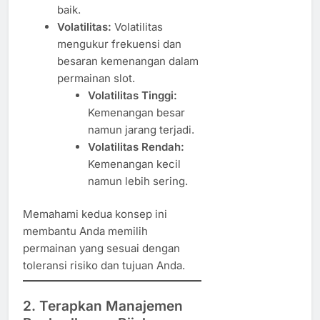
baik.
Volatilitas:
Volatilitas
mengukur frekuensi dan
besaran kemenangan dalam
permainan slot.
Volatilitas Tinggi:
Kemenangan besar
namun jarang terjadi.
Volatilitas Rendah:
Kemenangan kecil
namun lebih sering.
Memahami kedua konsep ini
membantu Anda memilih
permainan yang sesuai dengan
toleransi risiko dan tujuan Anda.
2. Terapkan Manajemen