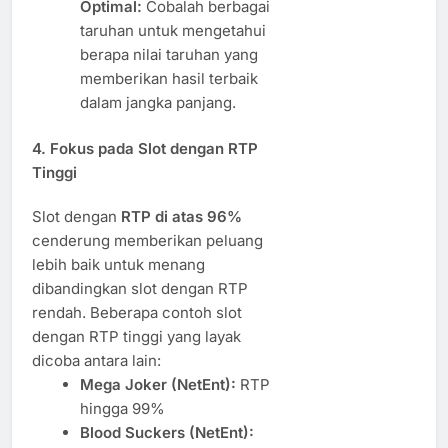
Optimal:
Cobalah berbagai
taruhan untuk mengetahui
berapa nilai taruhan yang
memberikan hasil terbaik
dalam jangka panjang.
4. Fokus pada Slot dengan RTP
Tinggi
Slot dengan
RTP di atas 96%
cenderung memberikan peluang
lebih baik untuk menang
dibandingkan slot dengan RTP
rendah. Beberapa contoh slot
dengan RTP tinggi yang layak
dicoba antara lain:
Mega Joker (NetEnt):
RTP
hingga 99%
Blood Suckers (NetEnt):