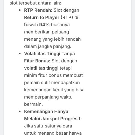
slot tersebut antara lain:
RTP Rendah:
Slot dengan
Return to Player (RTP)
di
bawah
94%
biasanya
memberikan peluang
menang yang lebih rendah
dalam jangka panjang.
Volatilitas Tinggi Tanpa
Fitur Bonus:
Slot dengan
volatilitas tinggi
tetapi
minim fitur bonus membuat
pemain sulit mendapatkan
kemenangan kecil yang bisa
memperpanjang waktu
bermain.
Kemenangan Hanya
Melalui Jackpot Progresif:
Jika satu-satunya cara
untuk menang besar hanya