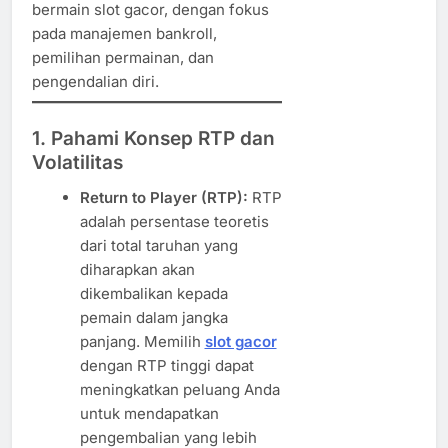
bermain slot gacor, dengan fokus
pada manajemen bankroll,
pemilihan permainan, dan
pengendalian diri.
1. Pahami Konsep RTP dan
Volatilitas
Return to Player (RTP):
RTP
adalah persentase teoretis
dari total taruhan yang
diharapkan akan
dikembalikan kepada
pemain dalam jangka
panjang. Memilih
slot gacor
dengan RTP tinggi dapat
meningkatkan peluang Anda
untuk mendapatkan
pengembalian yang lebih