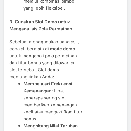
melalui kombinasi simbol
yang lebih fleksibel.
3. Gunakan Slot Demo untuk
Menganalisis Pola Permainan
Sebelum menggunakan uang asli,
cobalah bermain di
mode demo
untuk mengenali pola permainan
dan fitur bonus yang ditawarkan
slot tersebut. Slot demo
memungkinkan Anda:
Mempelajari Frekuensi
Kemenangan:
Lihat
seberapa sering slot
memberikan kemenangan
kecil atau mengaktifkan fitur
bonus.
Menghitung Nilai Taruhan