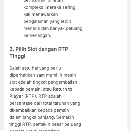
permainan ini lebih
kompleks, mereka sering
kali menawarkan
pengalaman yang lebih
menarik dan banyak peluang
kemenangan.
2.
Pilih Slot dengan RTP
Tinggi
Salah satu hal yang perlu
diperhatikan saat memilih mesin
slot adalah tingkat pengembalian
kepada pemain, atau
Return to
Player
(RTP). RTP adalah
persentase dari total taruhan yang
dikembalikan kepada pemain
dalam jangka panjang. Semakin
tinggi RTP, semakin besar peluang