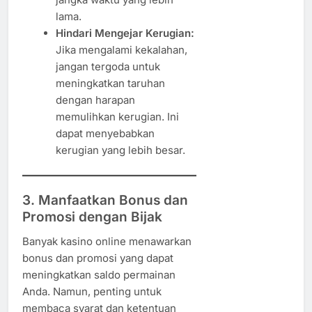
lama.
Hindari Mengejar Kerugian:
Jika mengalami kekalahan,
jangan tergoda untuk
meningkatkan taruhan
dengan harapan
memulihkan kerugian. Ini
dapat menyebabkan
kerugian yang lebih besar.
3. Manfaatkan Bonus dan
Promosi dengan Bijak
Banyak kasino online menawarkan
bonus dan promosi yang dapat
meningkatkan saldo permainan
Anda. Namun, penting untuk
membaca syarat dan ketentuan