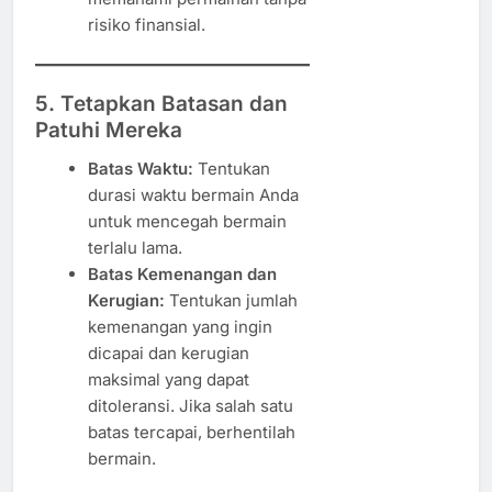
risiko finansial.
5. Tetapkan Batasan dan
Patuhi Mereka
Batas Waktu:
Tentukan
durasi waktu bermain Anda
untuk mencegah bermain
terlalu lama.
Batas Kemenangan dan
Kerugian:
Tentukan jumlah
kemenangan yang ingin
dicapai dan kerugian
maksimal yang dapat
ditoleransi. Jika salah satu
batas tercapai, berhentilah
bermain.