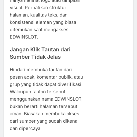
hanya melihat logo atau tampilan
visual. Perhatikan struktur
halaman, kualitas teks, dan
konsistensi elemen yang biasa
ditemukan saat mengakses
EDWINSLOT.
Jangan Klik Tautan dari
Sumber Tidak Jelas
Hindari membuka tautan dari
pesan acak, komentar publik, atau
grup yang tidak dapat diverifikasi.
Walaupun tautan tersebut
menggunakan nama EDWINSLOT,
bukan berarti halaman tersebut
aman. Biasakan membuka akses
dari sumber yang sudah dikenal
dan dipercaya.