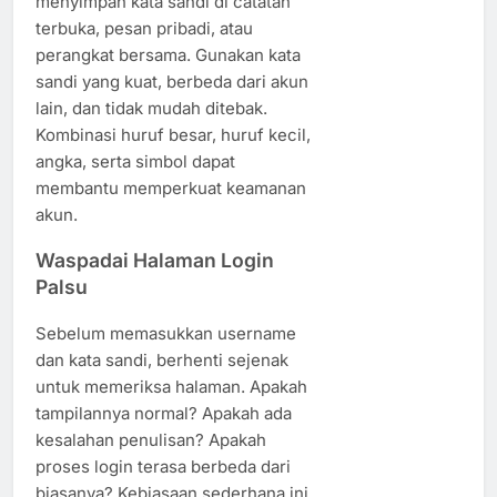
menyimpan kata sandi di catatan
terbuka, pesan pribadi, atau
perangkat bersama. Gunakan kata
sandi yang kuat, berbeda dari akun
lain, dan tidak mudah ditebak.
Kombinasi huruf besar, huruf kecil,
angka, serta simbol dapat
membantu memperkuat keamanan
akun.
Waspadai Halaman Login
Palsu
Sebelum memasukkan username
dan kata sandi, berhenti sejenak
untuk memeriksa halaman. Apakah
tampilannya normal? Apakah ada
kesalahan penulisan? Apakah
proses login terasa berbeda dari
biasanya? Kebiasaan sederhana ini