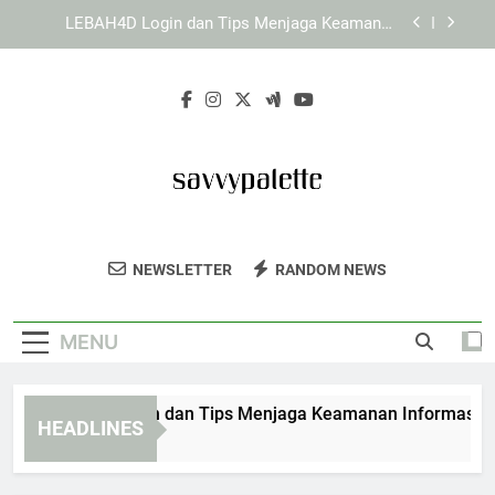
Skip
Login KAYA787 dan Tips Menjaga Keamanan
to
Akun
content
Cara Menjaga Keamanan Perangkat sebelum
Membuka KAYA787 Login
EDWINSLOT Login dan Tips Menjaga Keamanan
Informasi Akun
LEBAH4D Login dan Tips Menjaga Keamanan
Informasi Akun
Login KAYA787 dan Tips Menjaga Keamanan
Akun
Savvy Palette
Inspirasi Desain Kreatif Dan Tips Dekorasi
Cara Menjaga Keamanan Perangkat sebelum
NEWSLETTER
RANDOM NEWS
Membuka KAYA787 Login
Rumah Dari Savvy Palette. Solusi Untuk
Rumah Impian Anda.
MENU
DWINSLOT Login dan Tips Menjaga Keamanan Informasi Akun
HEADLINES
Weeks Ago