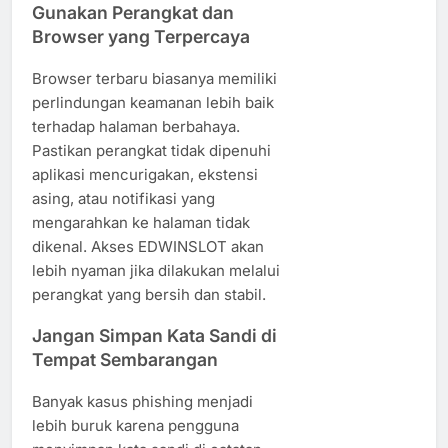
Gunakan Perangkat dan
Browser yang Terpercaya
Browser terbaru biasanya memiliki
perlindungan keamanan lebih baik
terhadap halaman berbahaya.
Pastikan perangkat tidak dipenuhi
aplikasi mencurigakan, ekstensi
asing, atau notifikasi yang
mengarahkan ke halaman tidak
dikenal. Akses EDWINSLOT akan
lebih nyaman jika dilakukan melalui
perangkat yang bersih dan stabil.
Jangan Simpan Kata Sandi di
Tempat Sembarangan
Banyak kasus phishing menjadi
lebih buruk karena pengguna