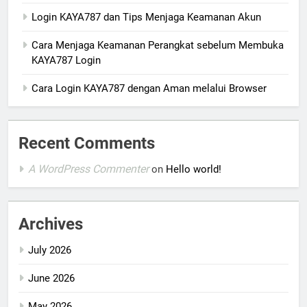
Login KAYA787 dan Tips Menjaga Keamanan Akun
Cara Menjaga Keamanan Perangkat sebelum Membuka
KAYA787 Login
Cara Login KAYA787 dengan Aman melalui Browser
Recent Comments
A WordPress Commenter
on
Hello world!
Archives
July 2026
June 2026
May 2026