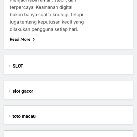
terpercaya. Keamanan digital
bukan hanya soal teknologi, tetapi
juga tentang keputusan kecil yang
dilakukan pengguna setiap hari.
Read More
SLOT
slot gacor
toto macau