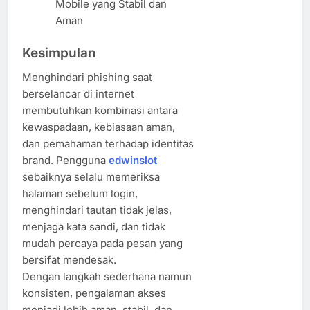
Mobile yang Stabil dan
Aman
Kesimpulan
Menghindari phishing saat
berselancar di internet
membutuhkan kombinasi antara
kewaspadaan, kebiasaan aman,
dan pemahaman terhadap identitas
brand. Pengguna
edwinslot
sebaiknya selalu memeriksa
halaman sebelum login,
menghindari tautan tidak jelas,
menjaga kata sandi, dan tidak
mudah percaya pada pesan yang
bersifat mendesak.
Dengan langkah sederhana namun
konsisten, pengalaman akses
menjadi lebih aman, stabil, dan