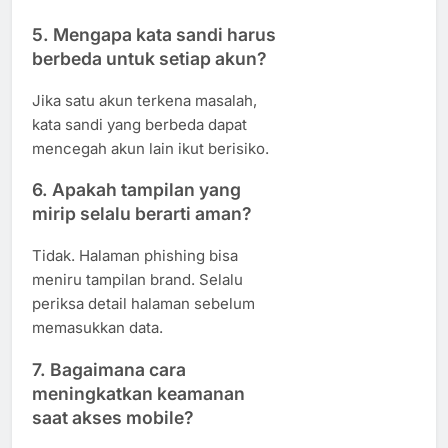
5. Mengapa kata sandi harus
berbeda untuk setiap akun?
Jika satu akun terkena masalah,
kata sandi yang berbeda dapat
mencegah akun lain ikut berisiko.
6. Apakah tampilan yang
mirip selalu berarti aman?
Tidak. Halaman phishing bisa
meniru tampilan brand. Selalu
periksa detail halaman sebelum
memasukkan data.
7. Bagaimana cara
meningkatkan keamanan
saat akses mobile?