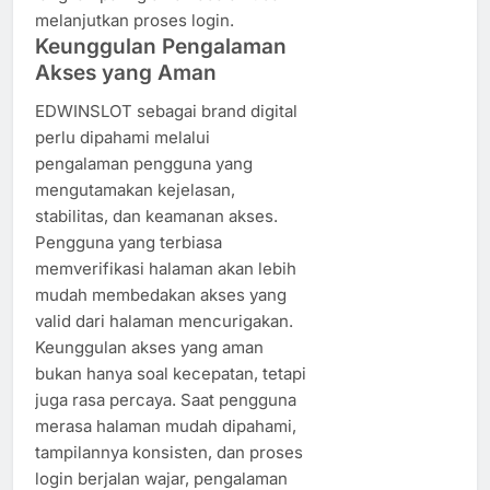
melanjutkan proses login.
Keunggulan Pengalaman
Akses yang Aman
EDWINSLOT sebagai brand digital
perlu dipahami melalui
pengalaman pengguna yang
mengutamakan kejelasan,
stabilitas, dan keamanan akses.
Pengguna yang terbiasa
memverifikasi halaman akan lebih
mudah membedakan akses yang
valid dari halaman mencurigakan.
Keunggulan akses yang aman
bukan hanya soal kecepatan, tetapi
juga rasa percaya. Saat pengguna
merasa halaman mudah dipahami,
tampilannya konsisten, dan proses
login berjalan wajar, pengalaman