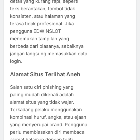
detail yang kurang rapi, seperti
teks berantakan, tombol tidak
konsisten, atau halaman yang
terasa tidak profesional. Jika
pengguna EDWINSLOT
menemukan tampilan yang
berbeda dari biasanya, sebaiknya
jangan langsung memasukkan data
login.
Alamat Situs Terlihat Aneh
Salah satu ciri phishing yang
paling mudah dikenali adalah
alamat situs yang tidak wajar.
Terkadang pelaku menggunakan
kombinasi huruf, angka, atau ejaan
yang menyerupai brand. Pengguna
perlu membiasakan diri membaca
alamat halaman dengan teliti