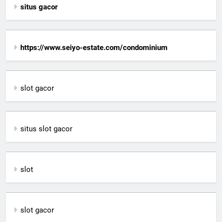
situs gacor
https://www.seiyo-estate.com/condominium
slot gacor
situs slot gacor
slot
slot gacor