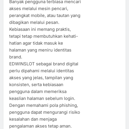
Banyak pengguna terbiasa mencari
akses melalui mesin pencari,
perangkat mobile, atau tautan yang
dibagikan melalui pesan.
Kebiasaan ini memang praktis,
tetapi tetap membutuhkan kehati-
hatian agar tidak masuk ke
halaman yang meniru identitas
brand.
EDWINSLOT sebagai brand digital
perlu dipahami melalui identitas
akses yang jelas, tampilan yang
konsisten, serta kebiasaan
pengguna dalam memeriksa
keaslian halaman sebelum login.
Dengan memahami pola phishing,
pengguna dapat mengurangi risiko
kesalahan dan menjaga
pengalaman akses tetap aman.