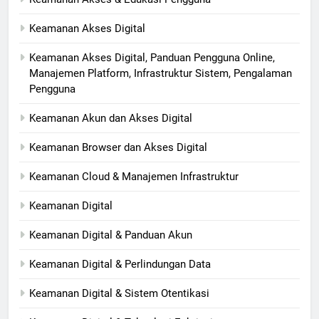
Keamanan Akses Digital
Keamanan Akses Digital, Panduan Pengguna Online,
Manajemen Platform, Infrastruktur Sistem, Pengalaman
Pengguna
Keamanan Akun dan Akses Digital
Keamanan Browser dan Akses Digital
Keamanan Cloud & Manajemen Infrastruktur
Keamanan Digital
Keamanan Digital & Panduan Akun
Keamanan Digital & Perlindungan Data
Keamanan Digital & Sistem Otentikasi