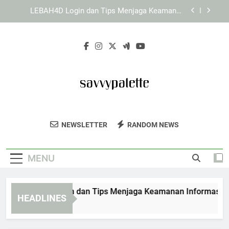
Skip
Login KAYA787 dan Tips Menjaga Keamanan
to
Akun
content
Cara Menjaga Keamanan Perangkat sebelum
Membuka KAYA787 Login
EDWINSLOT Login dan Tips Menjaga Keamanan
Informasi Akun
LEBAH4D Login dan Tips Menjaga Keamanan
Informasi Akun
Login KAYA787 dan Tips Menjaga Keamanan
Akun
Savvy Palette
Inspirasi Desain Kreatif Dan Tips Dekorasi
Cara Menjaga Keamanan Perangkat sebelum
NEWSLETTER
RANDOM NEWS
Membuka KAYA787 Login
Rumah Dari Savvy Palette. Solusi Untuk
Rumah Impian Anda.
MENU
EDWINSLOT Login dan Tips Menjaga Keamanan Informasi Aku
HEADLINES
 Weeks Ago