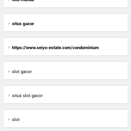
situs gacor
https://www.seiyo-estate.com/condominium
slot gacor
situs slot gacor
slot