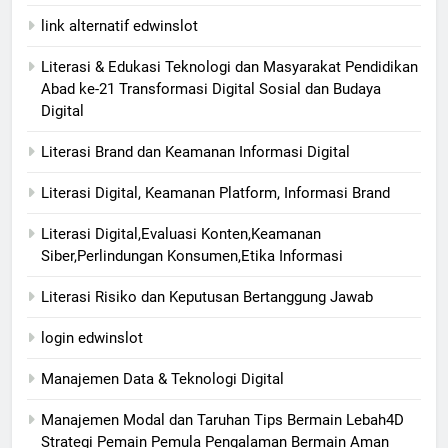
link alternatif edwinslot
Literasi & Edukasi Teknologi dan Masyarakat Pendidikan
Abad ke-21 Transformasi Digital Sosial dan Budaya
Digital
Literasi Brand dan Keamanan Informasi Digital
Literasi Digital, Keamanan Platform, Informasi Brand
Literasi Digital,Evaluasi Konten,Keamanan
Siber,Perlindungan Konsumen,Etika Informasi
Literasi Risiko dan Keputusan Bertanggung Jawab
login edwinslot
Manajemen Data & Teknologi Digital
Manajemen Modal dan Taruhan Tips Bermain Lebah4D
Strategi Pemain Pemula Pengalaman Bermain Aman