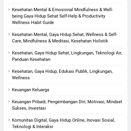
Kesehatan Mental & Emosional Mindfulness & Well-
being Gaya Hidup Sehat Self-Help & Productivity
Wellness Habit Guide
Kesehatan Mental, Gaya Hidup Sehat, Wellness & Self-
Care, Mindfulness & Meditasi, Kesehatan Holistik
Kesehatan, Gaya Hidup Sehat, Lingkungan, Teknologi Air,
Panduan Kesehatan
Kesehatan, Gaya Hidup, Edukasi Publik, Lingkungan,
Wellness
Keuangan Keluarga
Keuangan Pribadi, Pengembangan Diri, Motivasi, Mindset
Sukses, Investasi
Komunitas Digital, Gaya Hidup Online, Inovasi Sosial,
Teknologi & Interaksi