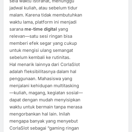
sela waktu istirahat, menunggu
jadwal kuliah, atau sebelum tidur
malam. Karena tidak membutuhkan
waktu lama, platform ini menjadi
sarana
me-time digital
yang
relevan—satu sesi ringan bisa
memberi efek segar yang cukup
untuk mengisi ulang semangat
sebelum kembali ke rutinitas.
Hal menarik lainnya dari CorlaSlot
adalah fleksibilitasnya dalam hal
penggunaan. Mahasiswa yang
menjalani kehidupan multitasking
—kuliah, magang, kegiatan sosial—
dapat dengan mudah menyisipkan
waktu untuk bermain tanpa merasa
mengorbankan hal lain. Inilah
mengapa banyak yang menyebut
CorlaSlot sebagai “gaming ringan