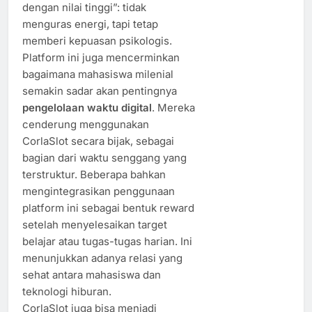
dengan nilai tinggi”: tidak
menguras energi, tapi tetap
memberi kepuasan psikologis.
Platform ini juga mencerminkan
bagaimana mahasiswa milenial
semakin sadar akan pentingnya
pengelolaan waktu digital
. Mereka
cenderung menggunakan
CorlaSlot secara bijak, sebagai
bagian dari waktu senggang yang
terstruktur. Beberapa bahkan
mengintegrasikan penggunaan
platform ini sebagai bentuk reward
setelah menyelesaikan target
belajar atau tugas-tugas harian. Ini
menunjukkan adanya relasi yang
sehat antara mahasiswa dan
teknologi hiburan.
CorlaSlot juga bisa menjadi