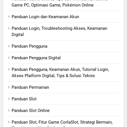
Game PC, Optimasi Game, Pokémon Online
Panduan Login dan Keamanan Akun
Panduan Login, Troubleshooting Akses, Keamanan
Digital
Panduan Pengguna
Panduan Pengguna Digital
Panduan Pengguna, Keamanan Akun, Tutorial Login,
Akses Platform Digital, Tips & Solusi Teknis
Panduan Permainan
Panduan Slot
Panduan Slot Online
Panduan Slot, Fitur Game CorlaSlot, Strategi Bermain,