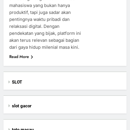
mahasiswa yang bukan hanya
produktif, tapi juga sadar akan
pentingnya waktu pribadi dan
relaksasi digital. Dengan
pendekatan yang bijak, platform ini
akan terus relevan sebagai bagian
dari gaya hidup milenial masa kini.
Read More
SLOT
slot gacor
toto macau