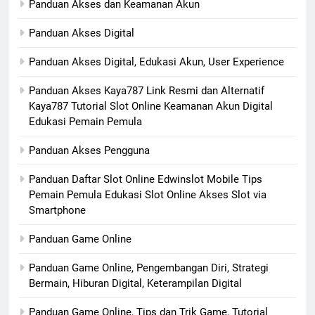
Panduan Akses dan Keamanan Akun
Panduan Akses Digital
Panduan Akses Digital, Edukasi Akun, User Experience
Panduan Akses Kaya787 Link Resmi dan Alternatif
Kaya787 Tutorial Slot Online Keamanan Akun Digital
Edukasi Pemain Pemula
Panduan Akses Pengguna
Panduan Daftar Slot Online Edwinslot Mobile Tips
Pemain Pemula Edukasi Slot Online Akses Slot via
Smartphone
Panduan Game Online
Panduan Game Online, Pengembangan Diri, Strategi
Bermain, Hiburan Digital, Keterampilan Digital
Panduan Game Online, Tips dan Trik Game, Tutorial