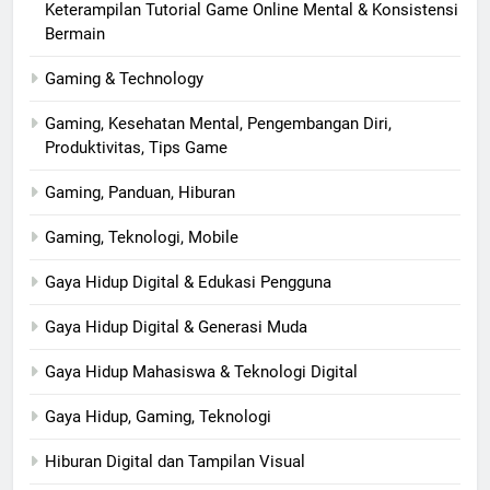
Keterampilan Tutorial Game Online Mental & Konsistensi
Bermain
Gaming & Technology
Gaming, Kesehatan Mental, Pengembangan Diri,
Produktivitas, Tips Game
Gaming, Panduan, Hiburan
Gaming, Teknologi, Mobile
Gaya Hidup Digital & Edukasi Pengguna
Gaya Hidup Digital & Generasi Muda
Gaya Hidup Mahasiswa & Teknologi Digital
Gaya Hidup, Gaming, Teknologi
Hiburan Digital dan Tampilan Visual