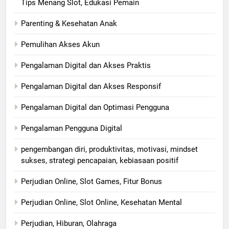
Tips Menang Slot, Edukasi Pemain
Parenting & Kesehatan Anak
Pemulihan Akses Akun
Pengalaman Digital dan Akses Praktis
Pengalaman Digital dan Akses Responsif
Pengalaman Digital dan Optimasi Pengguna
Pengalaman Pengguna Digital
pengembangan diri, produktivitas, motivasi, mindset
sukses, strategi pencapaian, kebiasaan positif
Perjudian Online, Slot Games, Fitur Bonus
Perjudian Online, Slot Online, Kesehatan Mental
Perjudian, Hiburan, Olahraga