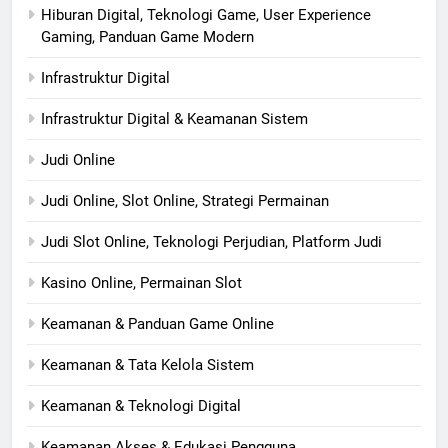
Hiburan Digital, Teknologi Game, User Experience
Gaming, Panduan Game Modern
Infrastruktur Digital
Infrastruktur Digital & Keamanan Sistem
Judi Online
Judi Online, Slot Online, Strategi Permainan
Judi Slot Online, Teknologi Perjudian, Platform Judi
Kasino Online, Permainan Slot
Keamanan & Panduan Game Online
Keamanan & Tata Kelola Sistem
Keamanan & Teknologi Digital
Keamanan Akses & Edukasi Pengguna