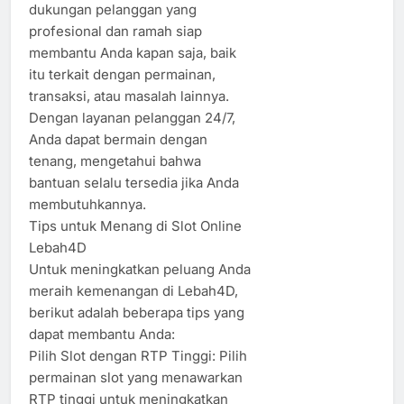
dukungan pelanggan yang
profesional dan ramah siap
membantu Anda kapan saja, baik
itu terkait dengan permainan,
transaksi, atau masalah lainnya.
Dengan layanan pelanggan 24/7,
Anda dapat bermain dengan
tenang, mengetahui bahwa
bantuan selalu tersedia jika Anda
membutuhkannya.
Tips untuk Menang di Slot Online
Lebah4D
Untuk meningkatkan peluang Anda
meraih kemenangan di Lebah4D,
berikut adalah beberapa tips yang
dapat membantu Anda:
Pilih Slot dengan RTP Tinggi: Pilih
permainan slot yang menawarkan
RTP tinggi untuk meningkatkan