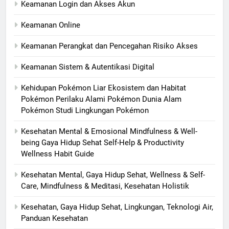
Keamanan Login dan Akses Akun
Keamanan Online
Keamanan Perangkat dan Pencegahan Risiko Akses
Keamanan Sistem & Autentikasi Digital
Kehidupan Pokémon Liar Ekosistem dan Habitat
Pokémon Perilaku Alami Pokémon Dunia Alam
Pokémon Studi Lingkungan Pokémon
Kesehatan Mental & Emosional Mindfulness & Well-
being Gaya Hidup Sehat Self-Help & Productivity
Wellness Habit Guide
Kesehatan Mental, Gaya Hidup Sehat, Wellness & Self-
Care, Mindfulness & Meditasi, Kesehatan Holistik
Kesehatan, Gaya Hidup Sehat, Lingkungan, Teknologi Air,
Panduan Kesehatan