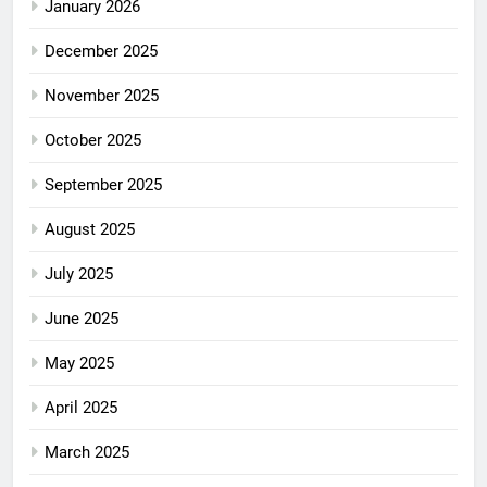
January 2026
December 2025
November 2025
October 2025
September 2025
August 2025
July 2025
June 2025
May 2025
April 2025
March 2025