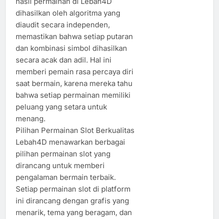
hasil permainan di Lebah4D
dihasilkan oleh algoritma yang
diaudit secara independen,
memastikan bahwa setiap putaran
dan kombinasi simbol dihasilkan
secara acak dan adil. Hal ini
memberi pemain rasa percaya diri
saat bermain, karena mereka tahu
bahwa setiap permainan memiliki
peluang yang setara untuk
menang.
Pilihan Permainan Slot Berkualitas
Lebah4D menawarkan berbagai
pilihan permainan slot yang
dirancang untuk memberi
pengalaman bermain terbaik.
Setiap permainan slot di platform
ini dirancang dengan grafis yang
menarik, tema yang beragam, dan