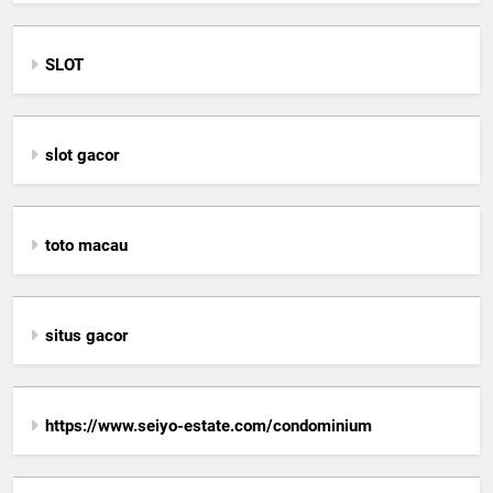
SLOT
slot gacor
toto macau
situs gacor
https://www.seiyo-estate.com/condominium