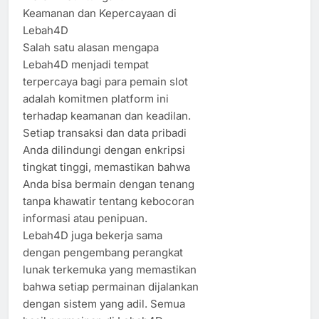
Keamanan dan Kepercayaan di
Lebah4D
Salah satu alasan mengapa
Lebah4D menjadi tempat
terpercaya bagi para pemain slot
adalah komitmen platform ini
terhadap keamanan dan keadilan.
Setiap transaksi dan data pribadi
Anda dilindungi dengan enkripsi
tingkat tinggi, memastikan bahwa
Anda bisa bermain dengan tenang
tanpa khawatir tentang kebocoran
informasi atau penipuan.
Lebah4D juga bekerja sama
dengan pengembang perangkat
lunak terkemuka yang memastikan
bahwa setiap permainan dijalankan
dengan sistem yang adil. Semua