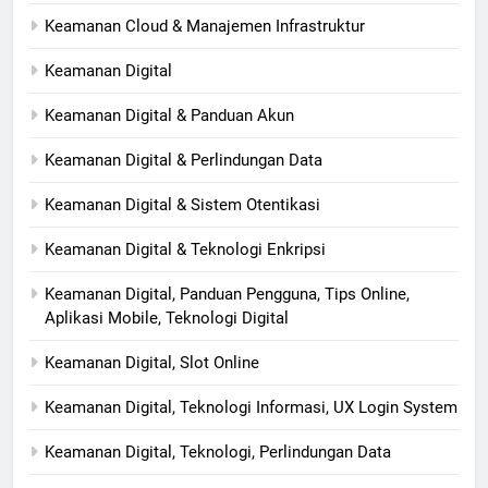
Keamanan Cloud & Manajemen Infrastruktur
Keamanan Digital
Keamanan Digital & Panduan Akun
Keamanan Digital & Perlindungan Data
Keamanan Digital & Sistem Otentikasi
Keamanan Digital & Teknologi Enkripsi
Keamanan Digital, Panduan Pengguna, Tips Online,
Aplikasi Mobile, Teknologi Digital
Keamanan Digital, Slot Online
Keamanan Digital, Teknologi Informasi, UX Login System
Keamanan Digital, Teknologi, Perlindungan Data