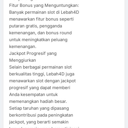
Fitur Bonus yang Menguntungkan:
Banyak permainan slot di Lebah4D
menawarkan fitur bonus seperti
putaran gratis, pengganda
kemenangan, dan bonus round
untuk meningkatkan peluang
kemenangan.
Jackpot Progresif yang
Menggiurkan
Selain berbagai permainan slot
berkualitas tinggi, Lebah4D juga
menawarkan slot dengan jackpot
progresif yang dapat memberi
Anda kesempatan untuk
memenangkan hadiah besar.
Setiap taruhan yang dipasang
berkontribusi pada peningkatan
jackpot, yang berarti semakin