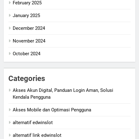
February 2025
January 2025
December 2024
November 2024
October 2024
Categories
Akses Akun Digital, Panduan Login Aman, Solusi
Kendala Pengguna
Akses Mobile dan Optimasi Pengguna
alternatif edwinslot
alternatif link edwinslot