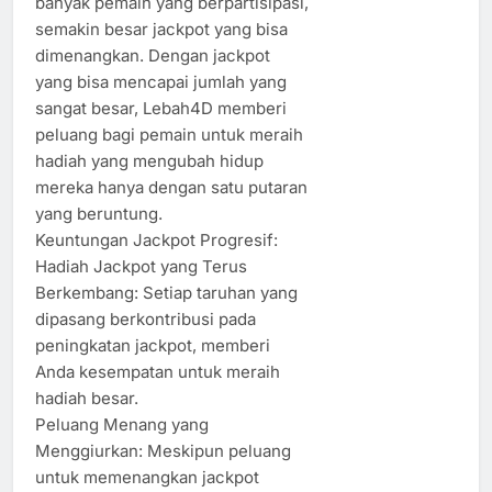
banyak pemain yang berpartisipasi,
semakin besar jackpot yang bisa
dimenangkan. Dengan jackpot
yang bisa mencapai jumlah yang
sangat besar, Lebah4D memberi
peluang bagi pemain untuk meraih
hadiah yang mengubah hidup
mereka hanya dengan satu putaran
yang beruntung.
Keuntungan Jackpot Progresif:
Hadiah Jackpot yang Terus
Berkembang: Setiap taruhan yang
dipasang berkontribusi pada
peningkatan jackpot, memberi
Anda kesempatan untuk meraih
hadiah besar.
Peluang Menang yang
Menggiurkan: Meskipun peluang
untuk memenangkan jackpot