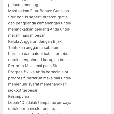
peluang menang.
Manfaatkan Fitur Bonus: Gunakan
fitur bonus seperti putaran gratis
dan pengganda kemenangan untuk
meningkatkan peluang Anda untuk
meraih hadiah besar.
Kelola Anggaran dengan Bijak:
Tentukan anggaran sebelum
bermain dan patuhi batas tersebut
untuk menghindari kerugian besar.
Bertaruh Maksimal pada Slot
Progresif: Jika Anda bermain slot
progresif, bertaruh maksimal untuk
memenuhi syarat memenangkan
jackpot terbesar.
Kesimpulan
Lebah4D adalah tempat terpercaya
untuk bermain slot online,