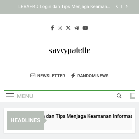
Skip
Login KAYA787 dan Tips Menjaga Keamanan
to
Akun
content
Cara Menjaga Keamanan Perangkat sebelum
Membuka KAYA787 Login
EDWINSLOT Login dan Tips Menjaga Keamanan
Informasi Akun
LEBAH4D Login dan Tips Menjaga Keamanan
Informasi Akun
Login KAYA787 dan Tips Menjaga Keamanan
Akun
Savvy Palette
Inspirasi Desain Kreatif Dan Tips Dekorasi
Cara Menjaga Keamanan Perangkat sebelum
NEWSLETTER
RANDOM NEWS
Membuka KAYA787 Login
Rumah Dari Savvy Palette. Solusi Untuk
Rumah Impian Anda.
MENU
DWINSLOT Login dan Tips Menjaga Keamanan Informasi Akun
HEADLINES
Weeks Ago