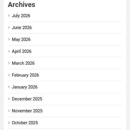
Archives
July 2026
June 2026
May 2026
April 2026
March 2026
February 2026
January 2026
December 2025
November 2025
October 2025