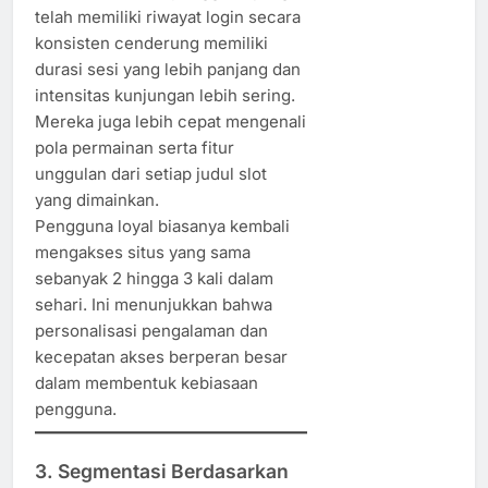
telah memiliki riwayat login secara
konsisten cenderung memiliki
durasi sesi yang lebih panjang dan
intensitas kunjungan lebih sering.
Mereka juga lebih cepat mengenali
pola permainan serta fitur
unggulan dari setiap judul slot
yang dimainkan.
Pengguna loyal biasanya kembali
mengakses situs yang sama
sebanyak 2 hingga 3 kali dalam
sehari. Ini menunjukkan bahwa
personalisasi pengalaman dan
kecepatan akses berperan besar
dalam membentuk kebiasaan
pengguna.
3. Segmentasi Berdasarkan