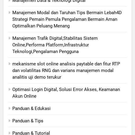
Manajemen Data & Teknologi Digital
Manajemen Modal dan Taruhan Tips Bermain Lebah4D
Strategi Pemain Pemula Pengalaman Bermain Aman
Optimalkan Peluang Menang
Manajemen Trafik Digital,Stabilitas Sistem
Online,Performa Platform,Infrastruktur
Teknologi,Pengalaman Pengguna
mekanisme slot online analisis paytable dan fitur RTP
dan volatilitas RNG dan varians manajemen modal
analitis uji demo terukur
Optimasi Login Digital, Solusi Error Akses, Keamanan
Akun Online
Panduan & Edukasi
Panduan & Tips
Panduan & Tutorial