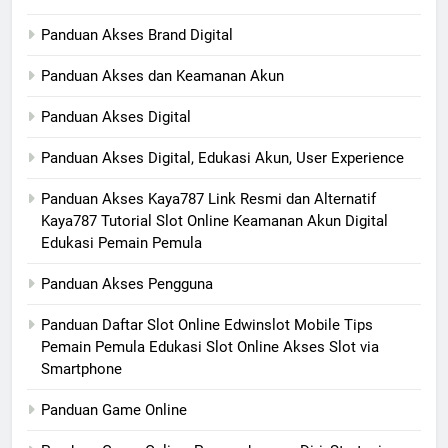
Panduan Akses Brand Digital
Panduan Akses dan Keamanan Akun
Panduan Akses Digital
Panduan Akses Digital, Edukasi Akun, User Experience
Panduan Akses Kaya787 Link Resmi dan Alternatif
Kaya787 Tutorial Slot Online Keamanan Akun Digital
Edukasi Pemain Pemula
Panduan Akses Pengguna
Panduan Daftar Slot Online Edwinslot Mobile Tips
Pemain Pemula Edukasi Slot Online Akses Slot via
Smartphone
Panduan Game Online