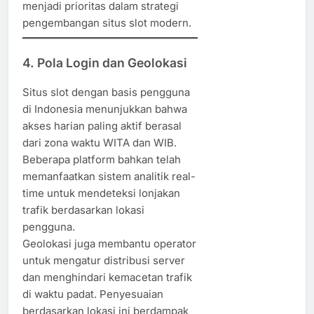
menjadi prioritas dalam strategi
pengembangan situs slot modern.
4. Pola Login dan Geolokasi
Situs slot dengan basis pengguna
di Indonesia menunjukkan bahwa
akses harian paling aktif berasal
dari zona waktu WITA dan WIB.
Beberapa platform bahkan telah
memanfaatkan sistem analitik real-
time untuk mendeteksi lonjakan
trafik berdasarkan lokasi
pengguna.
Geolokasi juga membantu operator
untuk mengatur distribusi server
dan menghindari kemacetan trafik
di waktu padat. Penyesuaian
berdasarkan lokasi ini berdampak