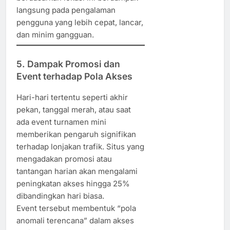
langsung pada pengalaman
pengguna yang lebih cepat, lancar,
dan minim gangguan.
5. Dampak Promosi dan
Event terhadap Pola Akses
Hari-hari tertentu seperti akhir
pekan, tanggal merah, atau saat
ada event turnamen mini
memberikan pengaruh signifikan
terhadap lonjakan trafik. Situs yang
mengadakan promosi atau
tantangan harian akan mengalami
peningkatan akses hingga 25%
dibandingkan hari biasa.
Event tersebut membentuk “pola
anomali terencana” dalam akses