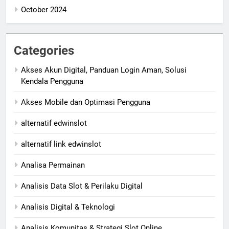
October 2024
Categories
Akses Akun Digital, Panduan Login Aman, Solusi
Kendala Pengguna
Akses Mobile dan Optimasi Pengguna
alternatif edwinslot
alternatif link edwinslot
Analisa Permainan
Analisis Data Slot & Perilaku Digital
Analisis Digital & Teknologi
Analisis Komunitas & Strategi Slot Online