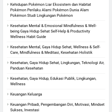
Kehidupan Pokémon Liar Ekosistem dan Habitat
Pokémon Perilaku Alami Pokémon Dunia Alam
Pokémon Studi Lingkungan Pokémon
Kesehatan Mental & Emosional Mindfulness & Well-
being Gaya Hidup Sehat Self-Help & Productivity
Wellness Habit Guide
Kesehatan Mental, Gaya Hidup Sehat, Wellness & Self-
Care, Mindfulness & Meditasi, Kesehatan Holistik
Kesehatan, Gaya Hidup Sehat, Lingkungan, Teknologi Air,
Panduan Kesehatan
Kesehatan, Gaya Hidup, Edukasi Publik, Lingkungan,
Wellness
Keuangan Keluarga
Keuangan Pribadi, Pengembangan Diri, Motivasi, Mindset
Sukses, Investasi