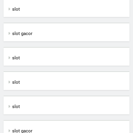
slot
slot gacor
slot
slot
slot
slot gacor