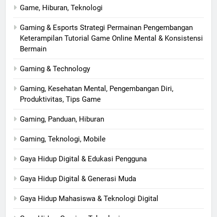
Game, Hiburan, Teknologi
Gaming & Esports Strategi Permainan Pengembangan
Keterampilan Tutorial Game Online Mental & Konsistensi
Bermain
Gaming & Technology
Gaming, Kesehatan Mental, Pengembangan Diri,
Produktivitas, Tips Game
Gaming, Panduan, Hiburan
Gaming, Teknologi, Mobile
Gaya Hidup Digital & Edukasi Pengguna
Gaya Hidup Digital & Generasi Muda
Gaya Hidup Mahasiswa & Teknologi Digital