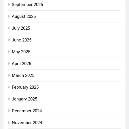
September 2025
August 2025
July 2025
June 2025
May 2025
April 2025
March 2025
February 2025
January 2025
December 2024
November 2024