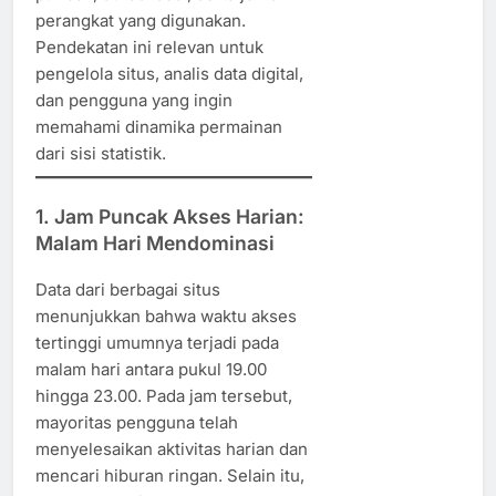
perangkat yang digunakan.
Pendekatan ini relevan untuk
pengelola situs, analis data digital,
dan pengguna yang ingin
memahami dinamika permainan
dari sisi statistik.
1. Jam Puncak Akses Harian:
Malam Hari Mendominasi
Data dari berbagai situs
menunjukkan bahwa waktu akses
tertinggi umumnya terjadi pada
malam hari antara pukul 19.00
hingga 23.00. Pada jam tersebut,
mayoritas pengguna telah
menyelesaikan aktivitas harian dan
mencari hiburan ringan. Selain itu,