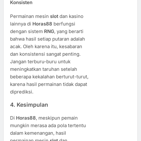
Konsisten
Permainan mesin
slot
dan kasino
lainnya di
Horas88
berfungsi
dengan sistem
RNG
, yang berarti
bahwa hasil setiap putaran adalah
acak. Oleh karena itu, kesabaran
dan konsistensi sangat penting.
Jangan terburu-buru untuk
meningkatkan taruhan setelah
beberapa kekalahan berturut-turut,
karena hasil permainan tidak dapat
diprediksi.
4.
Kesimpulan
Di
Horas88
, meskipun pemain
mungkin merasa ada pola tertentu
dalam kemenangan, hasil
permainan mesin
slot
dan