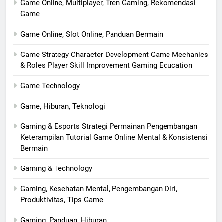
Game Online, Multiplayer, Tren Gaming, Rekomendasi
Game
Game Online, Slot Online, Panduan Bermain
Game Strategy Character Development Game Mechanics
& Roles Player Skill Improvement Gaming Education
Game Technology
Game, Hiburan, Teknologi
Gaming & Esports Strategi Permainan Pengembangan
Keterampilan Tutorial Game Online Mental & Konsistensi
Bermain
Gaming & Technology
Gaming, Kesehatan Mental, Pengembangan Diri,
Produktivitas, Tips Game
Gaming, Panduan, Hiburan