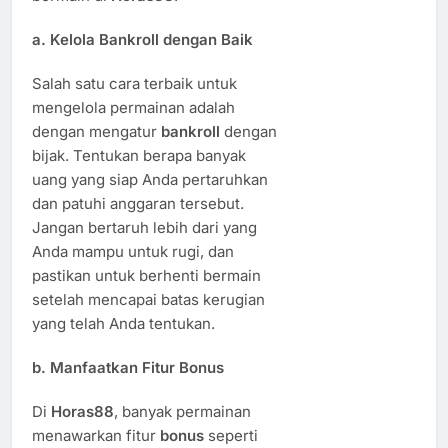
a.
Kelola Bankroll dengan Baik
Salah satu cara terbaik untuk
mengelola permainan adalah
dengan mengatur
bankroll
dengan
bijak. Tentukan berapa banyak
uang yang siap Anda pertaruhkan
dan patuhi anggaran tersebut.
Jangan bertaruh lebih dari yang
Anda mampu untuk rugi, dan
pastikan untuk berhenti bermain
setelah mencapai batas kerugian
yang telah Anda tentukan.
b.
Manfaatkan Fitur Bonus
Di
Horas88
, banyak permainan
menawarkan fitur
bonus
seperti