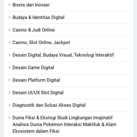
Bisnis dan Inovasi
Budaya & Identitas Digital
Casino & Judi Online
Casino, Slot Online, Jackpot
Desain Digital, Budaya Visual, Teknologi Interaktif
Desain Game Digital
Desain Platform Digital
Desain UI/UX Slot Digital
Diagnostik dan Solusi Akses Digital
Dunia Fiksi & Ekologi Studi Lingkungan Imajinatif
Analisis Dunia Pokémon Interaksi Makhluk & Alam
Ekosistem dalam Fiksi