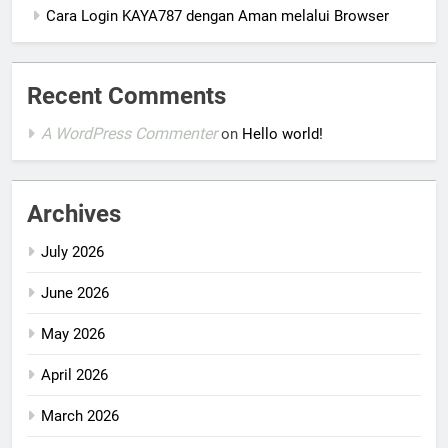
Cara Login KAYA787 dengan Aman melalui Browser
Recent Comments
A WordPress Commenter
on
Hello world!
Archives
July 2026
June 2026
May 2026
April 2026
March 2026