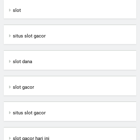
slot
situs slot gacor
slot dana
slot gacor
situs slot gacor
slot gacor hari ini