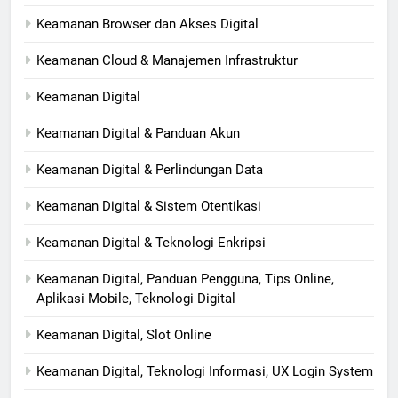
Keamanan Browser dan Akses Digital
Keamanan Cloud & Manajemen Infrastruktur
Keamanan Digital
Keamanan Digital & Panduan Akun
Keamanan Digital & Perlindungan Data
Keamanan Digital & Sistem Otentikasi
Keamanan Digital & Teknologi Enkripsi
Keamanan Digital, Panduan Pengguna, Tips Online,
Aplikasi Mobile, Teknologi Digital
Keamanan Digital, Slot Online
Keamanan Digital, Teknologi Informasi, UX Login System