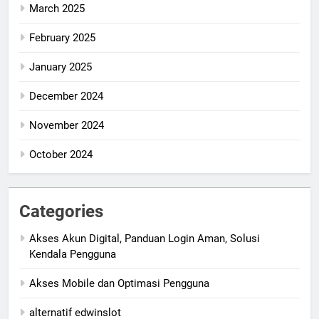
March 2025
February 2025
January 2025
December 2024
November 2024
October 2024
Categories
Akses Akun Digital, Panduan Login Aman, Solusi
Kendala Pengguna
Akses Mobile dan Optimasi Pengguna
alternatif edwinslot