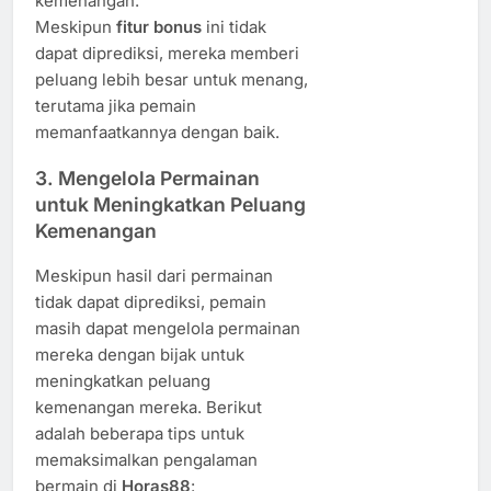
kemenangan.
Meskipun
fitur bonus
ini tidak
dapat diprediksi, mereka memberi
peluang lebih besar untuk menang,
terutama jika pemain
memanfaatkannya dengan baik.
3.
Mengelola Permainan
untuk Meningkatkan Peluang
Kemenangan
Meskipun hasil dari permainan
tidak dapat diprediksi, pemain
masih dapat mengelola permainan
mereka dengan bijak untuk
meningkatkan peluang
kemenangan mereka. Berikut
adalah beberapa tips untuk
memaksimalkan pengalaman
bermain di
Horas88
: