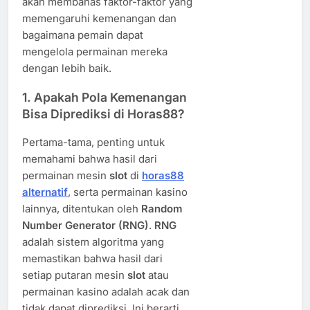
akan membahas faktor-faktor yang
memengaruhi kemenangan dan
bagaimana pemain dapat
mengelola permainan mereka
dengan lebih baik.
1.
Apakah Pola Kemenangan
Bisa Diprediksi di Horas88?
Pertama-tama, penting untuk
memahami bahwa hasil dari
permainan mesin
slot
di
horas88
alternatif
, serta permainan kasino
lainnya, ditentukan oleh
Random
Number Generator (RNG)
.
RNG
adalah sistem algoritma yang
memastikan bahwa hasil dari
setiap putaran mesin
slot
atau
permainan kasino adalah acak dan
tidak dapat diprediksi. Ini berarti