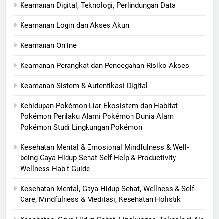
Keamanan Digital, Teknologi, Perlindungan Data
Keamanan Login dan Akses Akun
Keamanan Online
Keamanan Perangkat dan Pencegahan Risiko Akses
Keamanan Sistem & Autentikasi Digital
Kehidupan Pokémon Liar Ekosistem dan Habitat
Pokémon Perilaku Alami Pokémon Dunia Alam
Pokémon Studi Lingkungan Pokémon
Kesehatan Mental & Emosional Mindfulness & Well-
being Gaya Hidup Sehat Self-Help & Productivity
Wellness Habit Guide
Kesehatan Mental, Gaya Hidup Sehat, Wellness & Self-
Care, Mindfulness & Meditasi, Kesehatan Holistik