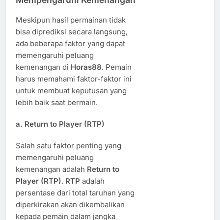
Meskipun hasil permainan tidak
bisa diprediksi secara langsung,
ada beberapa faktor yang dapat
memengaruhi peluang
kemenangan di
Horas88
. Pemain
harus memahami faktor-faktor ini
untuk membuat keputusan yang
lebih baik saat bermain.
a.
Return to Player (RTP)
Salah satu faktor penting yang
memengaruhi peluang
kemenangan adalah
Return to
Player (RTP)
.
RTP
adalah
persentase dari total taruhan yang
diperkirakan akan dikembalikan
kepada pemain dalam jangka