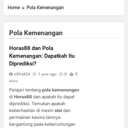
Home
Pola Kemenangan
Pola Kemenangan
Horas88 dan Pola
Kemenangan: Dapatkah Itu
Diprediksi?
e89a824
1 year ago
0
9
mins
Pelajari tentang
pola kemenangan
di
Horas88
dan apakah itu dapat
diprediksi. Temukan apakah
keberhasilan di mesin
slot
dan
permainan kasino lainnya
bergantung pada keberuntungan