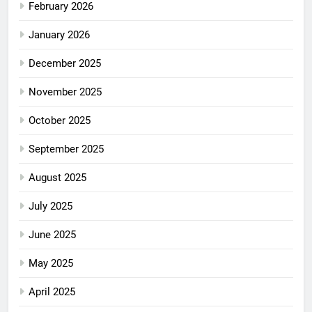
February 2026
January 2026
December 2025
November 2025
October 2025
September 2025
August 2025
July 2025
June 2025
May 2025
April 2025